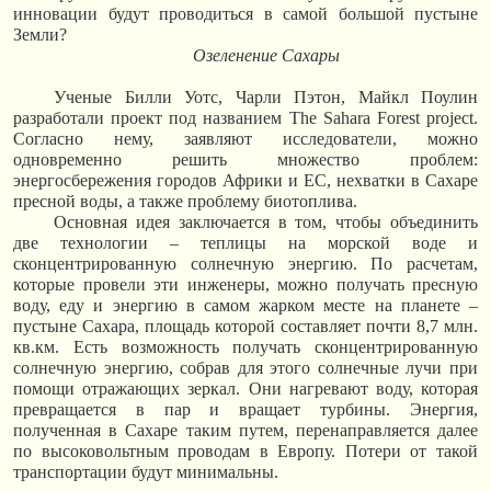
инновации будут проводиться в самой большой пустыне
Земли?
Озеленение Сахары
Ученые Билли Уотс, Чарли Пэтон, Майкл Поулин
разработали проект под названием The Sahara Forest project.
Согласно нему, заявляют исследователи, можно
одновременно решить множество проблем:
энергосбережения городов Африки и ЕС, нехватки в Сахаре
пресной воды, а также проблему биотоплива.
Основная идея заключается в том, чтобы объединить
две технологии – теплицы на морской воде и
сконцентрированную солнечную энергию. По расчетам,
которые провели эти инженеры, можно получать пресную
воду, еду и энергию в самом жарком месте на планете –
пустыне Сахара, площадь которой составляет почти 8,7 млн.
кв.км. Есть возможность получать сконцентрированную
солнечную энергию, собрав для этого солнечные лучи при
помощи отражающих зеркал. Они нагревают воду, которая
превращается в пар и вращает турбины. Энергия,
полученная в Сахаре таким путем, перенаправляется далее
по высоковольтным проводам в Европу. Потери от такой
транспортации будут минимальны.