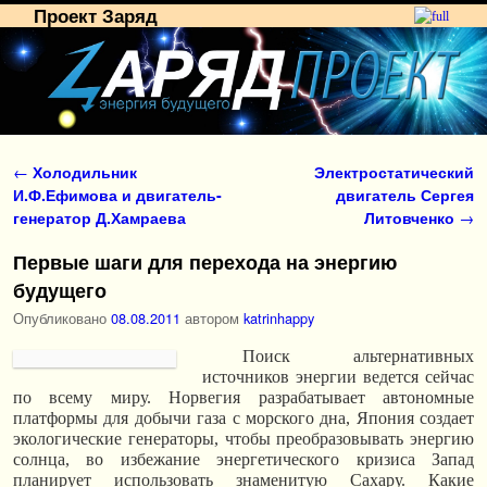
Проект Заряд
Перейти к основному содержимому
Перейти к дополнительному содержимому
Навигация по записям
←
Холодильник
Электростатический
И.Ф.Ефимова и двигатель-
двигатель Сергея
генератор Д.Хамраева
Литовченко
→
Первые шаги для перехода на энергию
будущего
Опубликовано
08.08.2011
автором
katrinhappy
Поиск альтернативных
источников энергии ведется сейчас
по всему миру. Норвегия разрабатывает автономные
платформы для добычи газа с морского дна, Япония создает
экологические генераторы, чтобы преобразовывать энергию
солнца, во избежание энергетического кризиса Запад
планирует использовать знаменитую Сахару. Какие