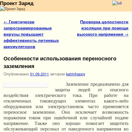
Проект Заряд
Перейти к основному содержимому
Перейти к дополнительному содержимому
Навигация по записям
←
Генетически
Проверка целостности
запрограммированные
изоляции при помощи
вирусы повышают
высокого напряжения
→
эффективность литиевых
аккумуляторов
Особенности использования переносного
заземления
Опубликовано
01.09.2011
автором
katrinhappy
Заземление предназначено для
защиты людей от опасного
воздействия электрического тока. При работе на
отключенных токоведущих элементах какого-либо
оборудования или электроустановок часто применяется
переносное заземление. Оно исключает возможность
поражения током при ошибочной или случайной подаче
напряжение. Также оно хорошо помогает защитить
обслуживающий персонал от наведенного напряжения во