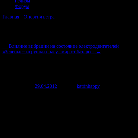
Релизы
Форум
Главная
→
Энергия ветра
→
Вертикальная турбина снабдит весь
мир электричеством
Навигация по записям
←
Влияние вибрации на состояние электродвигателей
«Зеленые» игрушки спасут мир от батареек
→
Вертикальная турбина снабдит весь
мир электричеством
Опубликовано
29.04.2012
автором
katrinhappy
29 апреля, 2012
В этих огромных странных сооружениях, которые
сравнительно медленно вращаются, наблюдатель распознает
ветровые турбины не сразу. Их работу можно увидеть, если
подойти ближе, но главная изюминка состоит в том, что
новые колоссы-ветряки должны вращаться без какого-либо
трения в опорах.
Кто разработал новинку