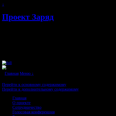
↓
Проект Заряд
Автономное энергоснабжение.
Свободная и альтернативная энергия
будущего. Бестопливные генераторы и
"вечные двигатели" в каждый дом!
Главная
Меню ↓
Перейти к основному содержимому
Перейти к дополнительному содержимому
Главная
О проекте
Сотрудничество
Голосовая конференция