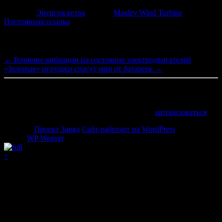
Рубрика:
Энергия ветра
Метки:
Maglev Wind Turbine
Постоянная ссылка
Навигация по записям
←
Влияние вибрации на состояние электродвигателей
«Зеленые» игрушки спасут мир от батареек
→
Добавить комментарий
Для отправки комментария вам необходимо
авторизоваться
.
© 2026 -
Проект Заряд
Сайт работает на WordPress
Weaver II
Pro by
WP Weaver
↑