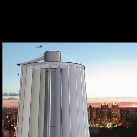
Компания Maglev Wind Turbine намерена производить
огромные ветровые турбины с вертикальной осью мощностью
в 1 гигаватт. Называются они Maglev Turbine, и в одиночку
одна машина должна поставлять до 9 терават-часов энергии
каждый год, что равняется энергетическому содержанию 6
млн. баррелей нефти.