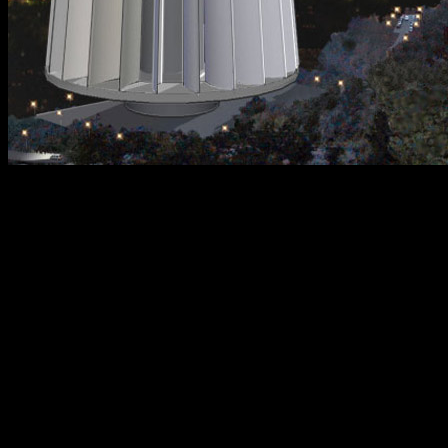
Выглядит эта турбина как высотное здание, но если взять во
внимание ее мощность, то она удивительно мала. Одной ее
будет достаточно, чтобы питать примерно 800 тысяч домов, и
при этом вместе с зоной отчуждения она занимает 40 гектар.
К сравнению: тысяча традиционных ветряков может дать
питание 500 тыс. домов, занимая территорию в 26-27 тысяч
гектар.
Эту турбину придумал Эд Мазур, который много лет
занимался альтернативными источниками энергии. Он понял,
что для массового коммерческого производства
электроэнергии на ветрофермах не хватает только
многократного роста КПД – так и была придумана Maglev
Turbine. Все другие турбины с горизонтальной осью могут
использовать менее 1% полной энергии ветра, с машинами,
работающие на основе вертикальной оси, дело обстоит