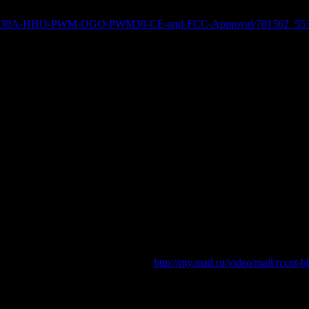
нные образцы. При желании можно не мучиться, а купить нечто 
-12-24V-30A-HHO-PWM-OGO-PWM30-CE-and-FCC-Approval/701562_553
 есть уже давно , но они неэффективны и их КПД крайне низок 
т тип на корточках с телефоном, снимает какую-то байду с кулл
то делает, а не ползает на коленках возле непонятно чего. Видео
ажутов Ю.Н. и показанный им тут
http://my.mail.ru/video/mail/rccnt-b
тениях в Догомысе 27.06.2013г. Он тоже есть.