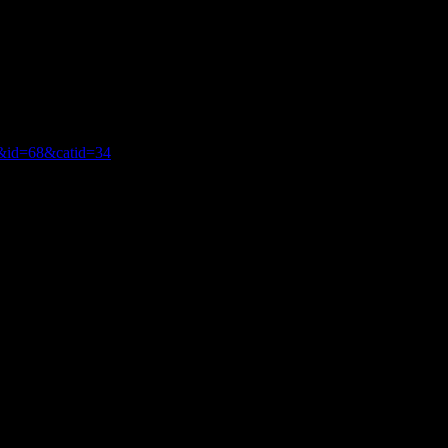
ев
ОДОРОДНОЙ ЯЧЕЙКИ
e&id=68&catid=34
!!
паблике увы не рабочие, нужно проверять и дорабатывать.
ем в паблике увы не рабочие, нужно проверять и дорабатывать.