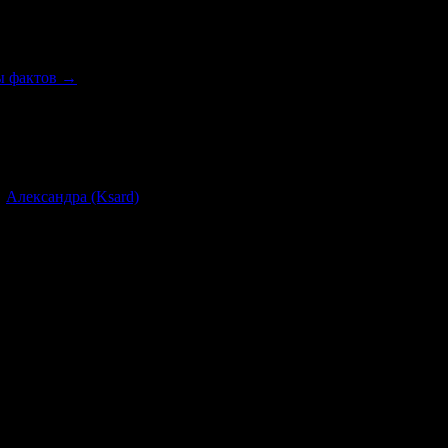
ны фактов
→
оды
13
т
Александра (Ksard)
и его команды по сверхэффективному разлож
 уже приводили видео с примером работы сварочного аппарата н
 не только работа сварочного аппарата на водороде, но и измер