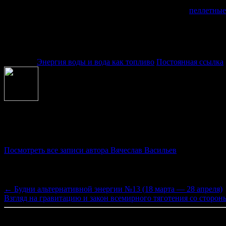
На правах рекламы:
Предлагаем Вашему вниманию высокоэффективные
пеллетные
Данный тип котлов отличается своей экологической чистотой,
Рубрика:
Энергия воды и вода как топливо
Постоянная ссылка
Об авторе Вячеслав Васильев
Руководитель проекта "Заряд"
Посмотреть все записи автора Вячеслав Васильев
Навигация по записям
←
Будни альтернативной энергии №13 (18 марта — 28 апреля)
Взгляд на гравитацию и закон всемирного тяготения со сторо
Комментарии