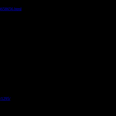
готовое, к примеру вот это:
658656.html
!!
ером и фильтром для воды, мол типа смотрите, вырабатывает.
 про то, как мы умеем собирать трафик с ютюба.
l/1295/