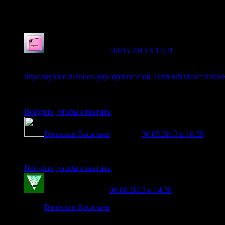
HHO. Новые опыты по расщеплению воды
— 10 комментари
zlatko2013
говорит
30.05.2013 в 14:21
:
а вот и схема электронного блока — для запитки В
http://myboot.ru/index.php?option=com_content&view=articl
сам не проверял! но уже что-то… Кто ищет — тот найдет!
Кто хочет — тот сам соберет!
Войдите, чтобы ответить
Вячеслав Васильев
говорит
30.05.2013 в 16:39
:
Со схемами пока не все так просто. Большинство схем в 
Войдите, чтобы ответить
amator265
говорит
08.08.2013 в 14:39
:
Вячеслав Васильев
:
Со схемами пока не все так просто. Большинство сх