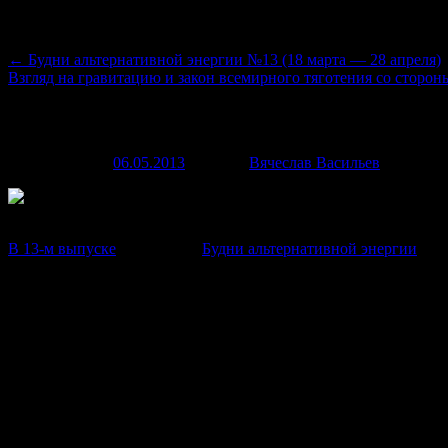
Навигация по записям
←
Будни альтернативной энергии №13 (18 марта — 28 апреля)
Взгляд на гравитацию и закон всемирного тяготения со сторо
HHO. Новые опыты по расщеплению в
Опубликовано
06.05.2013
автором
Вячеслав Васильев
7 мая, 20
Рады продемонстрировать Вам новые опыты о
газ Брауна.
В 13-м выпуске
обозрения «
Будни альтернативной энергии
» мы
исправляем эту ошибку и выкладываем полное видео, где видна
то есть с КПД выше 150%.