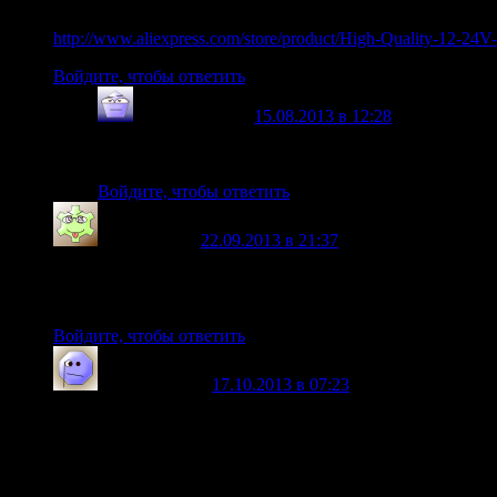
Почему не так все просто? На сегодня уже есть промышле
http://www.aliexpress.com/store/product/High-Quality
Войдите, чтобы ответить
zenook
говорит
15.08.2013 в 12:28
:
Ну вот и купите это НЕЧТО XD . Подобные образцы
Войдите, чтобы ответить
lazar
говорит
22.09.2013 в 21:37
:
Ну и что видно из этого видео, да нифига не видно. Сиди
Если человек хочет показать людям свой агрегат, так он э
Войдите, чтобы ответить
polpol
говорит
17.10.2013 в 07:23
:
Почему бы не сделать электролизер такой, как сделал Б
Он же сделал доклад об этом на очередных Зигелевских ч
Устройство такого электролизера видно из сюжета.