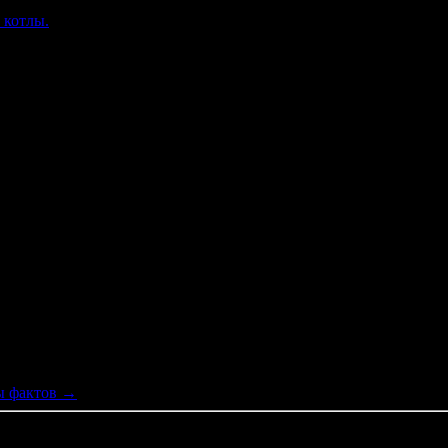
 котлы.
 автоматической и бесшумной работой, а также вполне приемле
ны фактов
→