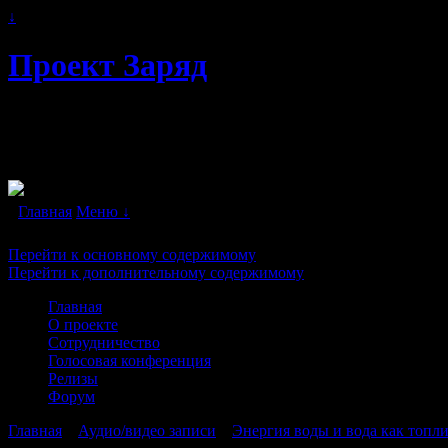
↓
Проект Заряд
Автономное энергоснабжение. Свободна
двигатели" в каждый дом!
Главная
Меню ↓
Перейти к основному содержимому
Перейти к дополнительному содержимому
Главная
О проекте
Сотрудничество
Голосовая конференция
Релизы
Форум
Главная
→
Аудио/видео записи
→
Энергия воды и вода как топл