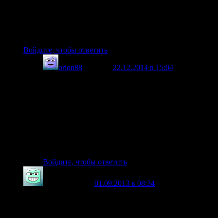
по сему утверждаю, магнитное поле изолировать
невозможно никакими шторками а тем более прерывать.
Магнитное поле можно лишь отклонить с помощью
другого магнитного поля.
Войдите, чтобы ответить
orion88
говорит
22.12.2014 в 15:04
:
Добрый.Также как и вы собрал генератор Смита
проверил по обычной классике генерацию и
понял, что здесь другой принцип генерации.
Нужно или кратковременно или постоянно
подавать импульсы в колебательный контур и
соответственно вводить в нужный момент винил
вот тогда и должна появиться генерация и
прибавка, но пока так не пробовал…
Войдите, чтобы ответить
glassik
говорит
01.09.2013 в 08:34
:
Магнит экранируется только насыщенным
ферромагнетиком, это я проверял. Для этого изготовил
гаус мер, схему нашёл в интернете датчик от