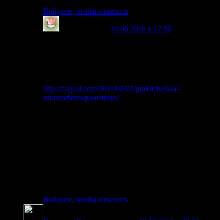
Войдите, чтобы ответить
alex65
говорит
24.06.2016 в 17:56
:
Уважаемый, giotaim! Ваши соображения
безусловно интересны. Но в этой статье
приводится совсем другая логика работы этого
генератора Дона Смита:
http://zaryad.com/2011/02/27/prakticheskoe-
rukovodstvo-po-ustroys/
Хотелось бы подробнее изучить этот вопрос.
Вначале теоретически. Собирать конструкцию не
понимая принципа работы не хочется.
И почему кстати не применить один из методов
магнитного экранирования, который применяют
для счетчиков электроэнергии? :
Войдите, чтобы ответить