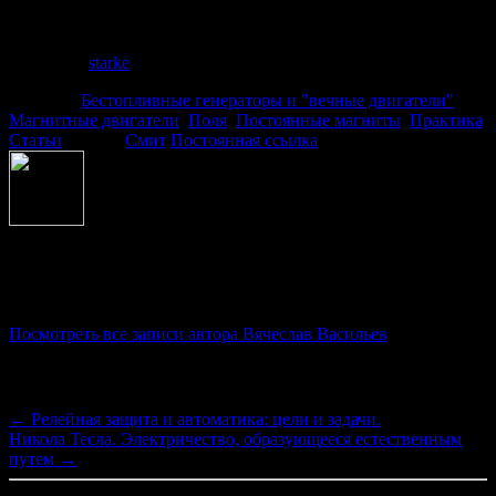
Качественные раздвижные алюминиевые системы и
рамочный алюминиевый профиль Вы можете заказать в
компании
starke
. Это лучшее качество по не худшим ценам.
Рубрика:
Бестопливные генераторы и "вечные двигатели"
,
Магнитные двигатели
,
Поля
,
Постоянные магниты
,
Практика
,
Статьи
Метки:
Смит
Постоянная ссылка
Об авторе Вячеслав Васильев
Руководитель проекта "Заряд"
Посмотреть все записи автора Вячеслав Васильев
Навигация по записям
←
Релейная защита и автоматика: цели и задачи.
Никола Тесла. Электричество, образующееся естественным
путем
→