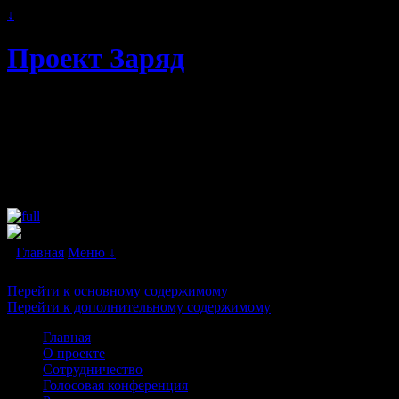
↓
Проект Заряд
Автономное энергоснабжение.
Свободная и альтернативная энергия
будущего. Бестопливные генераторы и
"вечные двигатели" в каждый дом!
Главная
Меню ↓
Перейти к основному содержимому
Перейти к дополнительному содержимому
Главная
О проекте
Сотрудничество
Голосовая конференция