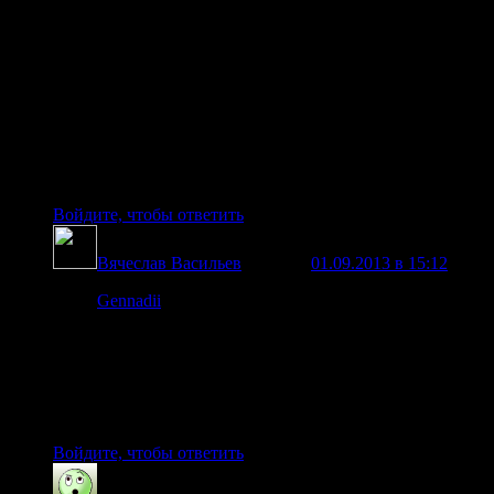
видеомагнитофона купил в радиодеталях. Так вот ни
медью ни алюминием не экранируется, экранируется
только ферромагнетиком и то слабо. Но когда насытить
его током через намотанную катушку, только тогда
получается экран, но при этом затрачивается большая
мощность на постоянный ток подмагничивания. Но есть
выход это импульсное подмагничивание. Т.Е подавать
импульс на катушку, при этом возникает ударное
кратковременное экранирование.
Войдите, чтобы ответить
Вячеслав Васильев
говорит
01.09.2013 в 15:12
:
Gennadii
:
Я собирал этот генератор Дональда Смита…
Ох уж эти фантазеры!
И где Ваша тема с фото и видео!?
А то помогли бы если вдруг что то не получалось.
Войдите, чтобы ответить