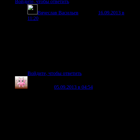
Войдите, чтобы ответить
Вячеслав Васильев
говорит
16.09.2013 в
11:20
:
1. Текст данной статьи взят из свежего сообщения
на нашем же форуме.
2. Текст исправлялся и корректировался только на
предмет орфографии и правописания.
3. Если данный текст изначально принадлежит
Вам и у Вас есть замечания по его размещению,
пожалуйста пишите в личку.
Войдите, чтобы ответить
sky
говорит
05.09.2013 в 04:54
:
уж извиняйте, если чего не понимаю, но вроде как всю
жизнь занимаюсь электроникой и разработкой.
скажите мне, а с какого перепугу на катушках, что
одеты на магниты вдруг появится ЭДС?
ведь обычно для этого нужно перемещать катушку или
магнит, или менять его полюса! что в данном случае
невозможно, он же постоянный и нет условий для
переориентации его полюсов.