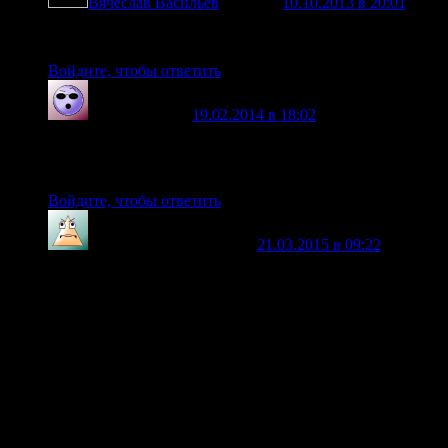
Вячеслав Васильев
говорит
10.10.2013 в 20:01
:
Тест
Войдите, чтобы ответить
orion8
говорит
19.02.2014 в 18:02
:
Свой винил проверял, действительно перемагичивается,
схлопывае и меняет полярность.
Войдите, чтобы ответить
Михаил Балуев
говорит
21.03.2015 в 09:22
:
Магнит экранируется только насыщенным
ферромагнетиком, это я проверял. Для этого изготовил
гаус мер, схему нашёл в интернете датчик от
видеомагнитофона купил в радиодеталях. Так вот ни
медью ни алюминием не экранируется, экранируется
только ферромагнетиком и то слабо. Но когда насытить
его током через намотанную катушку, только тогда
получается экран, но при этом затрачивается большая
мощность на постоянный ток подмагничивания. Но есть
выход это импульсное подмагничивание. Т.Е подавать