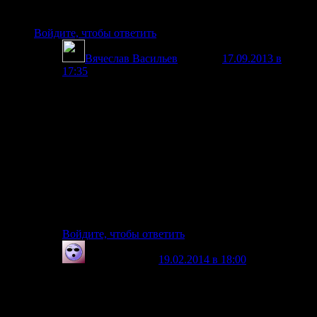
то пишите…
Войдите, чтобы ответить
Вячеслав Васильев
говорит
17.09.2013 в
17:35
:
Мои извинения за задержку с публикацией. Был в
командировке.
Опубликовал Ваш комментарий, как отдельную
статью…
Вопросов думаю будет много.
Не хотите возглавить ведение раздела по
генератору Смита и коллективно собрать
несколько моделей?
Подробности лучше обсудить в личке или по
скайпу.
Войдите, чтобы ответить
orion8
говорит
19.02.2014 в 18:00
:
А винил не изменяет угол поля неодима по
отношению к катушкам при вхождении в зазор
между катушками?