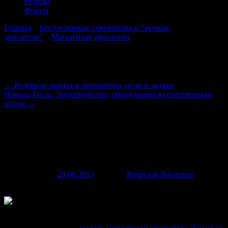
Релизы
Форум
Главная
→
Бестопливные генераторы и "вечные
двигатели"
→
Магнитные двигатели
→
Новые мысли и
предположения по магнитному генератору Дональда Смита
Навигация по записям
←
Релейная защита и автоматика: цели и задачи.
Никола Тесла. Электричество, образующееся естественным
путем
→
Новые мысли и предположения по
магнитному генератору Дональда
Смита
Опубликовано
29.08.2013
автором
Вячеслав Васильев
3
сентября, 2013
Одной из
самых перспективных, а главное доступных для сборки в
домашних условиях моделей магнитных двигателей