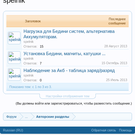
spelnik
Последнее
Заголовок
сообщение
Нагрузка для Бедини систем, альтернатива
Аккумуляторам.
spelnik
28 Август 2013
Ответов:
15
Установка Бедини, магниты, катушки ...
spelnik
15 Октябрь 2013
Ответов:
7
Наблюдение за Акб - таблица заряд/разряд
spelnik
25 Июль 2013
Ответов:
0
Показано тем: с 1 по 3 из 3.
Настройки отображения тем
(Вы должны войти или зарегистрироваться, чтобы разместить сообщение.)
Форум
...
Авторские разделы
Russian (RU)
Обратная связь
Помощь