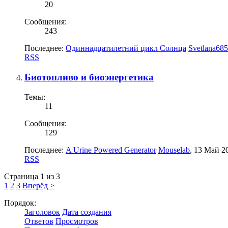
20
Сообщения:
243
Последнее:
Одиннадцатилетний цикл Солнца
Svetlana685
RSS
Биотопливо и биоэнергетика
Темы:
11
Сообщения:
129
Последнее:
A Urine Powered Generator
Mouselab
,
13 Май 2
RSS
Страница 1 из 3
1
2
3
Вперёд >
Порядок:
Заголовок
Дата создания
Ответов
Просмотров