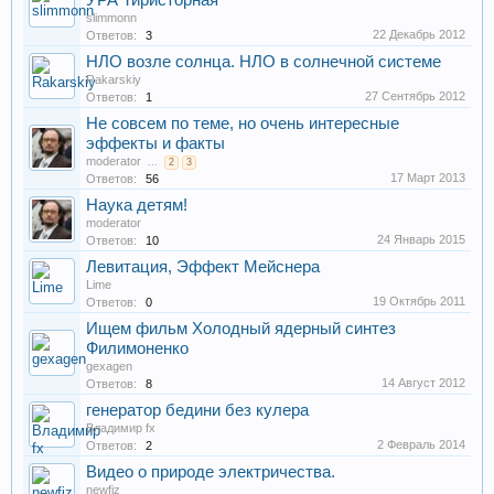
УРА Тиристорная
slimmonn
22 Декабрь 2012
Ответов:
3
НЛО возле солнца. НЛО в солнечной системе
Rakarskiy
27 Сентябрь 2012
Ответов:
1
Не совсем по теме, но очень интересные
эффекты и факты
moderator
...
2
3
17 Март 2013
Ответов:
56
Наука детям!
moderator
24 Январь 2015
Ответов:
10
Левитация, Эффект Мейснера
Lime
19 Октябрь 2011
Ответов:
0
Ищем фильм Холодный ядерный синтез
Филимоненко
gexagen
14 Август 2012
Ответов:
8
генератор бедини без кулера
Владимир fx
2 Февраль 2014
Ответов:
2
Видео о природе электричества.
newfiz