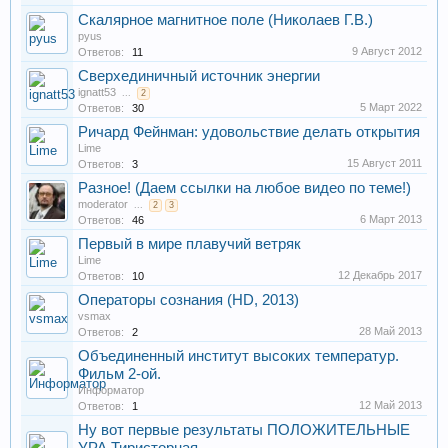
Скалярное магнитное поле (Николаев Г.В.)
pyus
9 Август 2012
Ответов:
11
Сверхединичный источник энергии
ignatt53
...
2
5 Март 2022
Ответов:
30
Ричард Фейнман: удовольствие делать открытия
Lime
15 Август 2011
Ответов:
3
Разное! (Даем ссылки на любое видео по теме!)
moderator
...
2
3
6 Март 2013
Ответов:
46
Первый в мире плавучий ветряк
Lime
12 Декабрь 2017
Ответов:
10
Операторы сознания (HD, 2013)
vsmax
28 Май 2013
Ответов:
2
Объединенный институт высоких температур.
Фильм 2-ой.
Информатор
12 Май 2013
Ответов:
1
Ну вот первые результаты ПОЛОЖИТЕЛЬНЫЕ