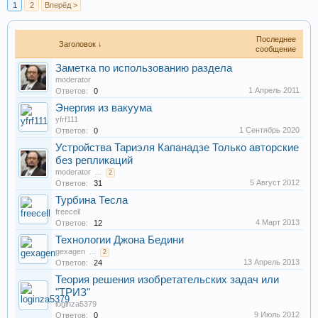
1
2
Вперёд >
Последнее
Заголовок ↓
сообщение
Заметка по использованию раздела
moderator
1 Апрель 2011
Ответов:
0
Энергия из вакуума
yfrf111
1 Сентябрь 2020
Ответов:
0
Устройства Тариэля Капанадзе Только авторские
без репликаций
moderator
...
2
5 Август 2012
Ответов:
31
Турбина Тесла
freecell
4 Март 2013
Ответов:
12
Технологии Джона Бедини
gexagen
...
2
13 Апрель 2013
Ответов:
24
Теория решения изобретательских задач или
"ТРИЗ"
loginza5379
9 Июль 2012
Ответов:
0