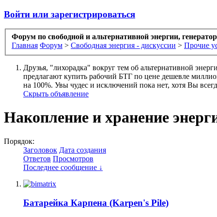
Войти или зарегистрироваться
Форум по свободной и альтернативной энергии, генерато
Главная
Форум
>
Свободная энергия - дискуссии
>
Прочие у
Друзья, "лихорадка" вокруг тем об альтернативной энерг
предлагают купить рабочий БТГ по цене дешевле миллиона
на 100%. Увы чудес и исключений пока нет, хотя Вы всегда
Скрыть объявление
Накопление и хранение энерг
Порядок:
Заголовок
Дата создания
Ответов
Просмотров
Последнее сообщение ↓
Батарейка Карпена (Karpen's Pile)