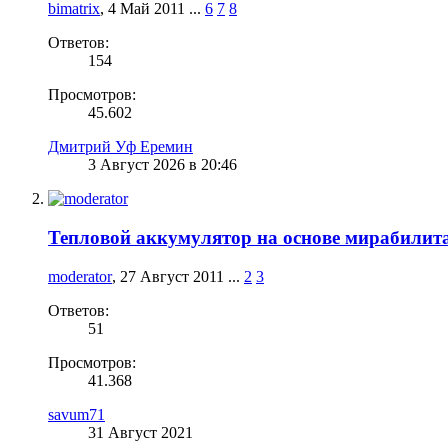
bimatrix
,
4 Май 2011
...
6
7
8
Ответов:
154
Просмотров:
45.602
Дмитрий Уф Еремин
3 Август 2026 в 20:46
Тепловой аккумулятор на основе мирабилит
moderator
,
27 Август 2011
...
2
3
Ответов:
51
Просмотров:
41.368
savum71
31 Август 2021