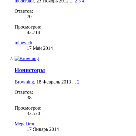
moderator
,
23 Ноябрь 2012
...
2
3
4
Ответов:
70
Просмотров:
43.714
mihevich
17 Май 2014
Ионисторы
Browning
,
18 Февраль 2013
...
2
Ответов:
38
Просмотров:
33.570
MegaDron
17 Январь 2014