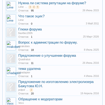
Нужна ли система репутации на форуме?
Lime
...
3
4
5
26 Июнь 2015
Ответов:
95
Что такое эцих?
Lime
3 Май 2011
Ответов:
0
Глюки форума
Балбес2005
25 Март 2026
Ответов:
1
Вопрос к администрации по форуму.
mrakobes
8 Июль 2025
Ответов:
18
Предложение о улучшении форума
Quadratus
26 Июнь 2016
Ответов:
11
тема удалена
izhadapter
4 Июнь 2016
Ответов:
1
Предложение по изготовлению электролизера
Бажутова Ю.Н.
polpol
...
2
19 Апрель 2016
Ответов:
20
Обращение к модераторам
Vexx