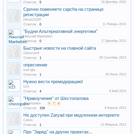
16 Декабрь 2015
Ответов:
5
Срочно поменяете capcha на странице
регистрации
Dima215287
11 Январь 2014
Ответов:
0
"Будни Альтернативной энергетики"
Николай Manhetten
17 Декабрь 2013
Ответов:
0
Быстрые новости на главной сайта
Observer9
28 Сентябрь 2013
Ответов:
1
опреснение
ivan igla
26 Июль 2013
Ответов:
1
Нужно вести премодерацию!
tr23
9 Май 2013
Ответов:
4
"Нравоучения" от Шестопалова
shestopalov
...
6
7
8
4 Апрель 2013
Ответов:
158
Не доступен Zaryad при медленном интернете
Cahes
13 Февраль 2013
Ответов:
1
Про "Заряд" на других проектах...