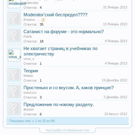
moderator
31 Январь 2013
Ответов:
4
Moderator'ский беспредел????
Kreptoo
...
2
13 Январь 2013
Ответов:
35
Сатанист на форуме - это нормально?
Patrik
9 Январь 2013
Ответов:
18
Не хватает страниц в учебниках по
электричеству
virus_s
4 Январь 2013
Ответов:
1
Теория
Matias
19 Декабрь 2012
Ответов:
1
Простенько и со вкусом. А, каков принцип?
ivanzzzz
2 Декабрь 2012
Ответов:
3
Предложение по новому разделу.
illusioni
19 Август 2012
Ответов:
6
Показано тем: с 1 по 20 из 89.
Настройки отображения тем