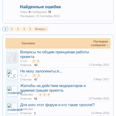
Найденные ошибки
Темы:
6
Сообщения:
78
23 Сентябрь 2013
1
2
3
4
5
Вперёд >
Последнее
Заголовок
сообщение ↓
Вопросы по общим принципам работы
проекта
Z-zyl
...
2
3
2 Октябрь 2021
Ответов:
43
Не могу залогиниться...
V__C
...
2
3
3 Март 2017
Ответов:
47
Жалобы на действие модераторов и
администрации проекта.
moderator
...
3
4
5
13 Ноябрь 2016
Ответов:
91
Для кого этот форум и кто такие тролли!?
moderator
14 Июль 2015
Ответов:
1