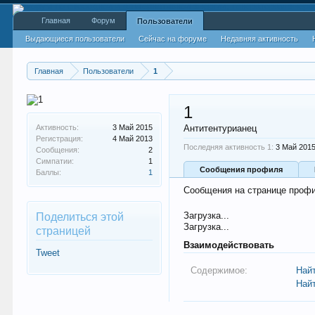
Главная
Форум
Пользователи
Выдающиеся пользователи
Сейчас на форуме
Недавняя активность
Главная
Пользователи
1
1
Активность:
3 Май 2015
Антитентурианец
Регистрация:
4 Май 2013
Последняя активность 1:
3 Май 201
Сообщения:
2
Симпатии:
1
Сообщения профиля
Баллы:
1
Сообщения на странице профи
Загрузка...
Поделиться этой
Загрузка...
страницей
Взаимодействовать
Tweet
Содержимое:
Най
Най