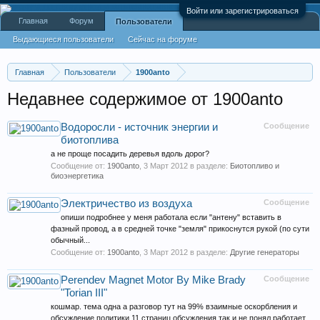
Войти или зарегистрироваться
Главная
Форум
Пользователи
Выдающиеся пользователи
Сейчас на форуме
Недавняя активность
Новые сообщения профиля
Главная
Пользователи
1900anto
Недавнее содержимое от 1900anto
Водоросли - источник энергии и
Сообщение
биотоплива
а не проще посадить деревья вдоль дорог?
Сообщение от:
1900anto
,
3 Март 2012
в разделе:
Биотопливо и
биоэнергетика
Электричество из воздуха
Сообщение
опиши подробнее у меня работала если "антену" вставить в
фазный провод, а в средней точке "земля" прикоснутся рукой (по сути
обычный...
Сообщение от:
1900anto
,
3 Март 2012
в разделе:
Другие генераторы
Perendev Magnet Motor By Mike Brady
Сообщение
"Torian III"
кошмар. тема одна а разговор тут на 99% взаимные оскорбления и
обсуждение политики 11 страниц обсуждения так и не понял работает