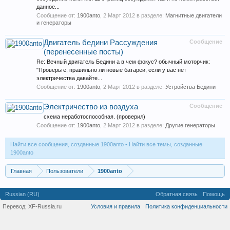
данное...
Сообщение от:
1900anto
,
2 Март 2012
в разделе:
Магнитные двигатели
и генераторы
Двигатель бедини Рассуждения
Сообщение
(перенесенные посты)
Re: Вечный двигатель Бедини а в чем фокус? обычный моторчик:
"Проверьте, правильно ли новые батареи, если у вас нет
электричества давайте...
Сообщение от:
1900anto
,
2 Март 2012
в разделе:
Устройства Бедини
Электричество из воздуха
Сообщение
схема неработоспособная. (проверил)
Сообщение от:
1900anto
,
2 Март 2012
в разделе:
Другие генераторы
Найти все сообщения, созданные 1900anto
Найти все темы, созданные
1900anto
Главная
Пользователи
1900anto
Russian (RU)
Обратная связь
Помощь
Перевод:
XF-Russia.ru
Условия и правила
Политика конфиденциальности