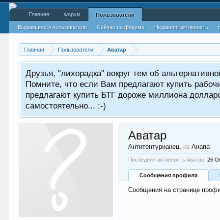
Главная
Форум
Пользователи
Выдающиеся пользователи
Сейчас на форуме
Недавняя активность
Главная
Пользователи
Аватар
Друзья, "лихорадка" вокруг тем об альтернативн
Помните, что если Вам предлагают купить рабоч
предлагают купить БТГ дороже миллиона долларов
самостоятельно... :-)
Аватар
Антитентурианец
,
из
Анапа
Последняя активность Аватар:
26 О
Сообщения профиля
Сообщения на странице профи