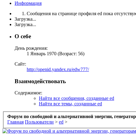
Информация
Сообщения на странице профиля ed пока отсутству
Загрузка...
Загрузка...
О себе
День рождения:
1 Январь 1970 (Возраст: 56)
Сайт:
http://openid.yandex.ru/edw777/
Взаимодействовать
Содержимое:
Найти все сообщения, созданные ed
Найти все темы, созданные ed
Форум по свободной и альтернативной энергии, генерато
Главная
Пользователи
>
ed
>