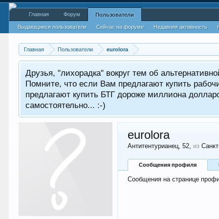
Главная
Форум
Пользователи
Выдающиеся пользователи
Сейчас на форуме
Недавняя активность
Главная
Пользователи
eurolora
Друзья, "лихорадка" вокруг тем об альтернативн
Помните, что если Вам предлагают купить рабоч
предлагают купить БТГ дороже миллиона долларов
самостоятельно... :-)
eurolora
Антитентурианец
, 52,
из
Санкт
Сообщения профиля
Сообщения на странице профил