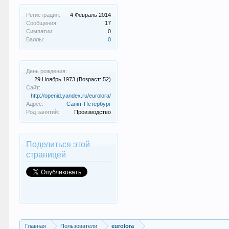
Регистрация:
4 Февраль 2014
Сообщения:
17
Симпатии:
0
Баллы:
0
День рождения:
29 Ноябрь 1973
(Возраст: 52)
Сайт:
http://openid.yandex.ru/eurolora/
Адрес:
Санкт-Петербург
Род занятий:
Производство
Поделиться этой
страницей
Главная
Пользователи
eurolora