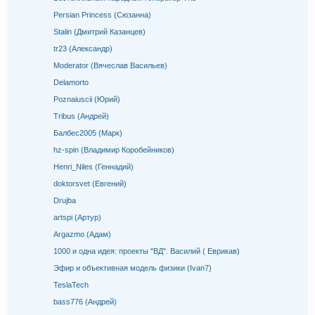
Persian Princess (Сюзанна)
Stalin (Дмитрий Казанцев)
tr23 (Александр)
Moderator (Вячеслав Васильев)
Delamorto
Poznaiuscii (Юрий)
Tribus (Андрей)
Балбес2005 (Марк)
hz-spin (Владимир Коробейников)
Henri_Niles (Геннадий)
doktorsvet (Евгений)
Drujba
artspi (Артур)
Argazmo (Адам)
1000 и одна идея: проекты "ВД". Василий ( Еврикав)
Эфир и объективная модель физики (Ivan7)
TeslaTech
bass776 (Андрей)