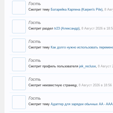
Гость
Смотрит тему
Батарейка Карпена (Karpen's Pile)
,
8 Авг
Гость
Смотрит раздел
tr23 (Александр)
,
8 Август 2026 в 18:
Гость
Смотрит тему
Как долго нужно использовать перемен
Гость
Смотрит профиль пользователя
jek_recluse
,
8 Август 
Гость
Смотрит неизвестную страницу,
8 Август 2026 в 18:56
Гость
Смотрит тему
Адаптер для зарядки обычных AA - AAA