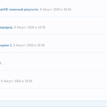
ов!НЕ конечный результат
,
8 Август 2026 в 18:56
азрядка)
,
8 Август 2026 в 18:56
Бедини 2
,
8 Август 2026 в 18:56
56
,
8 Август 2026 в 18:56