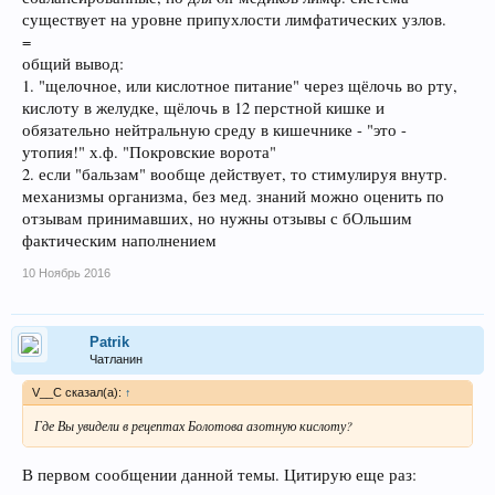
существует на уровне припухлости лимфатических узлов.
=
общий вывод:
1. "щелочное, или кислотное питание" через щёлочь во рту,
кислоту в желудке, щёлочь в 12 перстной кишке и
обязательно нейтральную среду в кишечнике - "это -
утопия!" х.ф. "Покровские ворота"
2. если "бальзам" вообще действует, то стимулируя внутр.
механизмы организма, без мед. знаний можно оценить по
отзывам принимавших, но нужны отзывы с бОльшим
фактическим наполнением
10 Ноябрь 2016
Patrik
Чатланин
V__C сказал(а):
↑
Где Вы увидели в рецептах Болотова азотную кислоту?
В первом сообщении данной темы. Цитирую еще раз: