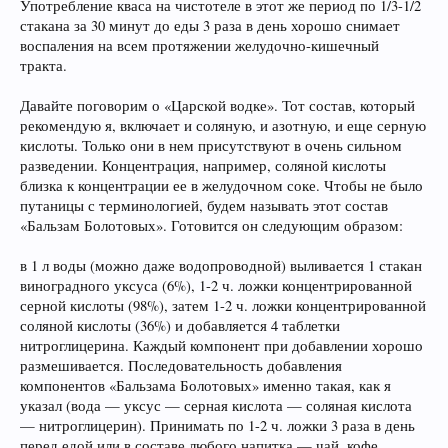
Употребление кваса на чистотеле в этот же период по 1/3-1/2
стакана за 30 минут до еды 3 раза в день хорошо снимает
воспаления на всем протяжении желудочно-кишечный
тракта.
Давайте поговорим о «Царской водке». Тот состав, который
рекомендую я, включает и соляную, и азотную, и еще серную
кислоты. Только они в нем присутствуют в очень сильном
разведении. Концентрация, например, соляной кислоты
близка к концентрации ее в желудочном соке. Чтобы не было
путаницы с терминологией, будем называть этот состав
«Бальзам Болотовых». Готовится он следующим образом:
в 1 л воды (можно даже водопроводной) выливается 1 стакан
виноградного уксуса (6%), 1-2 ч. ложки концентрированной
серной кислоты (98%), затем 1-2 ч. ложки концентрированной
соляной кислоты (36%) и добавляется 4 таблетки
нитроглицерина. Каждый компонент при добавлении хорошо
размешивается. Последовательность добавления
компонентов «Бальзама Болотовых» именно такая, как я
указал (вода — уксус — серная кислота — соляная кислота
— нитроглицерин). Принимать по 1-2 ч. ложки 3 раза в день
перед едой или в составе любого напитка — чай, кофе,