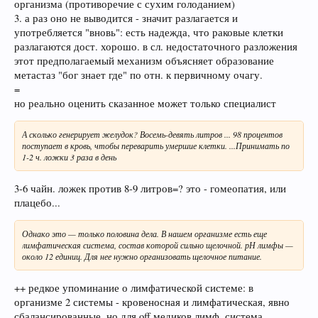
организма (противоречие с сухим голоданием)
3. а раз оно не выводится - значит разлагается и
употребляется "вновь": есть надежда, что раковые клетки
разлагаются дост. хорошо. в сл. недостаточного разложения
этот предполагаемый механизм объясняет образование
метастаз "бог знает где" по отн. к первичному очагу.
=
но реально оценить сказанное может только специалист
А сколько генерирует желудок? Восемь-девять литров ... 98 процентов
поступает в кровь, чтобы переварить умершие клетки. ...Принимать по
1-2 ч. ложки 3 раза в день
3-6 чайн. ложек против 8-9 литров=? это - гомеопатия, или
плацебо...
Однако это — только половина дела. В нашем организме есть еще
лимфатическая система, состав которой сильно щелочной. рН лимфы —
около 12 единиц. Для нее нужно организовать щелочное питание.
++ редкое упоминание о лимфатической системе: в
организме 2 системы - кровеносная и лимфатическая, явно
сбалансированные, но для off медиков лимф. система