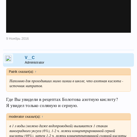
9 Ноябрь 2016
V__C
Administrator
Patrik сказал(а):
↑
Напомню для проходивших мимо химии в школе, что азотная кислота -
источник нитратов.
Где Вы увидели в рецептах Болотова азотную кислоту?
Я увидел только соляную и серную.
moderator сказал(а):
↑
в 1 л воды (можно даже водопроводной) выливается 1 стакан
виноградного уксуса (6%), 1-2 ч. ложки концентрированной серной
кислоты (98%), затем 1-2 ч. ложки концентрированной соляной кислоты