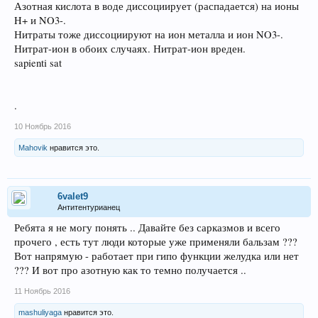
Азотная кислота в воде диссоциирует (распадается) на ионы
H+ и NO3-.
Нитраты тоже диссоциируют на ион металла и ион NO3-.
Нитрат-ион в обоих случаях. Нитрат-ион вреден.
sapienti sat
.
10 Ноябрь 2016
Mahovik
нравится это.
6valet9
Антитентурианец
Ребята я не могу понять .. Давайте без сарказмов и всего
прочего , есть тут люди которые уже применяли бальзам ???
Вот напрямую - работает при гипо функции желудка или нет
??? И вот про азотную как то темно получается ..
11 Ноябрь 2016
mashuliyaga
нравится это.