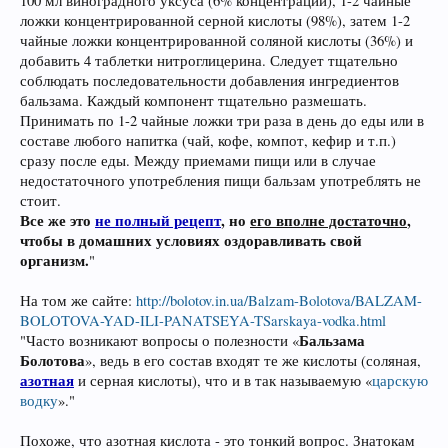
100 мл виноградного уксуса (6% концентрации), 1-2 чайные
ложки концентрированной серной кислоты (98%), затем 1-2
чайные ложки концентрированной соляной кислоты (36%) и
добавить 4 таблетки нитроглицерина. Следует тщательно
соблюдать последовательности добавления ингредиентов
бальзама. Каждый компонент тщательно размешать.
Принимать по 1-2 чайные ложки три раза в день до еды или в
составе любого напитка (чай, кофе, компот, кефир и т.п.)
сразу после еды. Между приемами пищи или в случае
недостаточного употребления пищи бальзам употреблять не
стоит.
Все же это
не полный рецепт
, но
его вполне достаточно
,
чтобы в домашних условиях оздоравливать свой
организм.
"
На том же сайте:
http://bolotov.in.ua/Balzam-Bolotova/BALZAM-
BOLOTOVA-YAD-ILI-PANATSEYA-TSarskaya-vodka.html
Бальзама
"Часто возникают вопросы о полезности «
Болотова
», ведь в его состав входят те же кислоты (соляная,
азотная
и серная кислоты), что и в так называемую «
царскую
водку
»."
Похоже, что азотная кислота - это тонкий вопрос. Знатокам