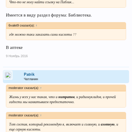
Что-то не могу найти ссылку на Паблик...
Имеется в виду раздел форума: Библиотека.
6valet9 сказал(а):
↑
где можно таки заказать сами кислоты ??
В аптеке
9 Ноябрь 2016
Patrik
Чатланин
moderator сказал(а):
↑
Жизнь у всех у нас такая, что и
нитратов
, и радионуклидов, и прочей
гадости мы нахватываем предостаточно.
moderator сказал(а):
↑
Тот состав, который рекомендую я, включает и соляную, и
азотную
, и
еще серную кислоты.