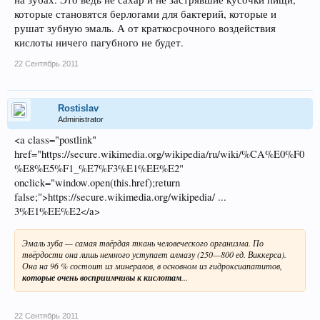
которые становятся берлогами для бактерий, которые и
рушат зубную эмаль. А от краткосрочного воздействия
кислоты ничего пагубного не будет.
22 Сентябрь 2011
Rostislav
Administrator
<a class="postlink"
href="https://secure.wikimedia.org/wikipedia/ru/wiki/%CA%E0%F0
%E8%E5%F1_%E7%F3%E1%EE%E2"
onclick="window.open(this.href);return
false;">https://secure.wikimedia.org/wikipedia/ ...
3%E1%EE%E2</a>
Эмаль зуба — самая твёрдая ткань человеческого организма. По
твёрдости она лишь немного уступает алмазу (250—800 ед. Виккерса).
Она на 96 % состоит из минералов, в основном из гидроксиапатитов,
которые очень восприимчивы к кислотам
...
22 Сентябрь 2011