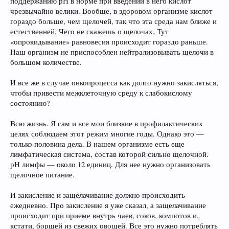
поддержанию рН в норме при введении в него кислот
чрезвычайно велики. Вообще, в здоровом организме кислот
гораздо больше, чем щелочей, так что эта среда нам ближе и
естественней. Чего не скажешь о щелочах. Тут
«опрокидывание» равновесия происходит гораздо раньше.
Наш организм не приспособлен нейтрализовывать щелочи в
большом количестве.
И все же в случае онкопроцесса как долго нужно закисляться,
чтобы привести межклеточную среду к слабокислому
состоянию?
Всю жизнь. Я сам и все мои близкие в профилактических
целях соблюдаем этот режим многие годы. Однако это —
только половина дела. В нашем организме есть еще
лимфатическая система, состав которой сильно щелочной.
рН лимфы — около 12 единиц. Для нее нужно организовать
щелочное питание.
И закисление и защелачивание должно происходить
ежедневно. Про закисление я уже сказал, а защелачивание
происходит при приеме внутрь чаев, соков, компотов и,
кстати, борщей из свежих овощей. Все это нужно потреблять