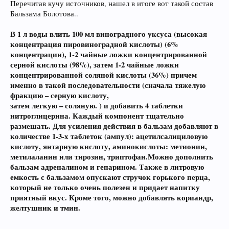
Перечитав кучу источников, нашел в итоге вот такой состав
Бальзама Болотова..
В 1 л воды влить 100 мл виноградного уксуса (высокая
концентрация пировиноградной кислоты) (6%
концентрации), 1-2 чайные ложки концентрированной
серной кислоты (98%), затем 1-2 чайные ложки
концентрированной соляной кислоты (36%) причем
именно в такой последовательности (сначала тяжелую
фракцию – серную кислоту,
затем легкую – соляную. ) и добавить 4 таблетки
нитроглицерина. Каждый компонент тщательно
размешать. Для усиления действия в бальзам добавляют в
количестве 1-3-х таблеток (ампул): ацетилсалициловую
кислоту, янтарную кислоту, аминокислоты: метионин,
метилаланин или тирозин, триптофан.Можно дополнить
бальзам адреналином и гепарином. Также в литровую
емкость с бальзамом опускают стручок горького перца,
который не только очень полезен и придает напитку
приятный вкус. Кроме того, можно добавлять кориандр,
желтушник и тмин.