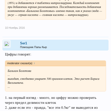
(36%) и добавляется 4 таблетки нитроглицерина. Каждый компонент
при добавлении хорошо размешивается. Последовательность добавления
компонентов «Бальзама Болотовых» именно такая, как я указал (вода —
уксус — серная кислота — соляная кислота — нитроглицерин).
10 Ноябрь 2016
Ser1
Помощник Папы Кыр
Цифры говорят:
moderator сказал(а):
↑
Бальзам Болотова
...
выходит, ежедневно умирает 500 граммов клеток. Это расчет Бориса
Васильевича.
...
1. на первый взгляд - много, но цифру можно проверить
через предел делимости клеток
2. даже если это - правда, "все эти 0.5кг" не выводится из