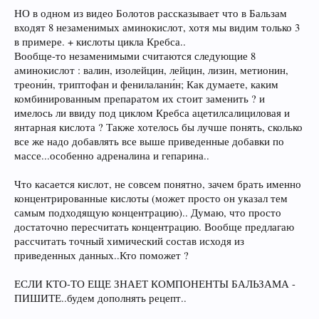
НО в одном из видео Болотов рассказывает что в Бальзам
входят 8 незаменимых аминокислот, хотя мы видим только 3
в примере. + кислоты цикла Кребса..
Вообще-то незаменимыми считаются следующие 8
аминокислот : валин, изолейцин, лейцин, лизин, метионин,
треони́н, триптофан и фенилалани́н; Как думаете, каким
комбинированным препаратом их стоит заменить ? и
имелось ли ввиду под циклом Кребса ацетилсалициловая и
янтарная кислота ? Также хотелось бы лучше понять, сколько
все же надо добавлять все выше приведенные добавки по
массе...особенно адреналина и гепарина..
Что касается кислот, не совсем понятно, зачем брать именно
концентрированные кислоты (может просто он указал тем
самым подходящую концентрацию).. Думаю, что просто
достаточно пересчитать концентрацию. Вообще предлагаю
рассчитать точный химический состав исходя из
приведенных данных..Кто поможет ?
ЕСЛИ КТО-ТО ЕЩЕ ЗНАЕТ КОМПОНЕНТЫ БАЛЬЗАМА -
ПИШИТЕ..будем дополнять рецепт..