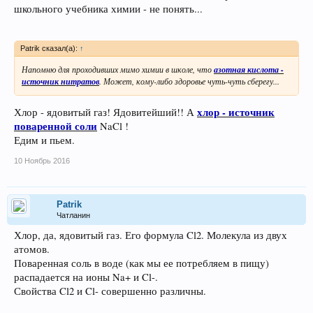
школьного учебника химии - не понять...
Patrik сказал(а):
↑
Напомню для проходивших мимо химии в школе, что
азотная кислота -
источник нитратов
. Может, кому-либо здоровье чуть-чуть сберегу...
хлор - источник
Хлор - ядовитый газ! Ядовитейший!! А
поваренной соли
NaCl !
Едим и пьем.
10 Ноябрь 2016
Patrik
Чатланин
Хлор, да, ядовитый газ. Его формула Cl2. Молекула из двух
атомов.
Поваренная соль в воде (как мы ее потребляем в пищу)
распадается на ионы Na+ и Cl-.
Свойства Cl2 и Cl- совершенно различны.