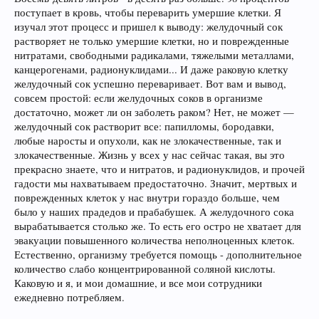
поступает в кровь, чтобы переварить умершие клетки. Я
изучал этот процесс и пришел к выводу: желудочный сок
растворяет не только умершие клетки, но и поврежденные
нитратами, свободными радикалами, тяжелыми металлами,
канцерогенами, радионуклидами... И даже раковую клетку
желудочный сок успешно переваривает. Вот вам и вывод,
совсем простой: если желудочных соков в организме
достаточно, может ли он заболеть раком? Нет, не может —
желудочный сок растворит все: папилломы, бородавки,
любые наросты и опухоли, как не злокачественные, так и
злокачественные. Жизнь у всех у нас сейчас такая, вы это
прекрасно знаете, что и нитратов, и радионуклидов, и прочей
гадости мы нахватываем предостаточно. Значит, мертвых и
поврежденных клеток у нас внутри гораздо больше, чем
было у наших прадедов и прабабушек. А желудочного сока
вырабатывается столько же. То есть его остро не хватает для
эвакуации повышенного количества неполноценных клеток.
Естественно, организму требуется помощь - дополнительное
количество слабо концентрированной соляной кислоты.
Каковую и я, и мои домашние, и все мои сотрудники
ежедневно потребляем.