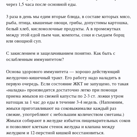
через 1,5 часа после основной еды.
3 раза в день мы едим вторые блюда, в составе которых мясо,
рыба, птица, квашеные овощи, грибы, допустимы картошка,
белый хлеб, кисломолочные продукты. А в промежутках
между этой едой пьем чаи, компоты, соки и съедаем борщ
или овощной суп.
С закислением и защелачиванием понятно. Как быть с
ослабленным иммунитетом?
Основа здорового иммунитета — хорошо действующий
желудочно-кишечный тракт. Его работу надо наладить в
первую очередь. Если состояние ЖКТ не запущено, то такая
«наладка» производится достаточно легко при помощи
приема жмыхов из свежей капусты по 2-3 ст. ложки утром
натощак за 1 час до еды в течение 3-4 недель. (Напомним,
жмыхи приготавливают на соковыжималке каждый раз
свежие, употребляют с небольшим количеством сметаны.)
Жмыхи собирают в желудке избыток пищеварительных соков
и позволяют клеткам стенок желудка и клапана между
желудком и 12-перстной кишкой восстановиться.