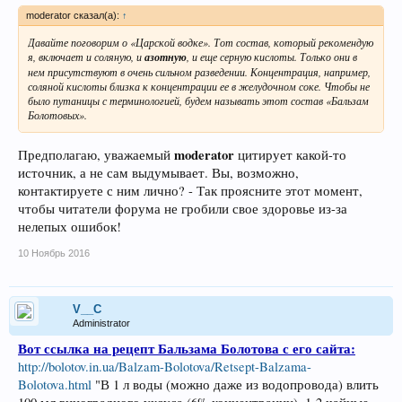
moderator сказал(а):
↑
Давайте поговорим о «Царской водке». Тот состав, который рекомендую
я, включает и соляную, и
азотную
, и еще серную кислоты. Только они в
нем присутствуют в очень сильном разведении. Концентрация, например,
соляной кислоты близка к концентрации ее в желудочном соке. Чтобы не
было путаницы с терминологией, будем называть этот состав «Бальзам
Болотовых».
moderator
Предполагаю, уважаемый
цитирует какой-то
источник, а не сам выдумывает. Вы, возможно,
контактируете с ним лично? - Так проясните этот момент,
чтобы читатели форума не гробили свое здоровье из-за
нелепых ошибок!
10 Ноябрь 2016
V__C
Administrator
Вот ссылка на рецепт Бальзама Болотова с его сайта:
http://bolotov.in.ua/Balzam-Bolotova/Retsept-Balzama-
Bolotova.html
"В 1 л воды (можно даже из водопровода) влить