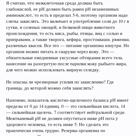
Я считаю, что межклеточная среда должна быть
слабокислой, ее рН должен быть равен рН незаменимых
аминокислот, то есть в пределах 5-6, поэтому организм надо
слегка закислять. Это включает и употребление соли до 10 г в
сутки, и соленых овощей, и белковой пищи животного
происхождения, то есть мяса, рыбы, птицы, яиц с солью и
приправами, а также творога, кефира, простокваши, ряженки,
различных квасов. Все это — питание организма изнутри. Но
организм можно питать и снаружи через кожу. Это —
обязательные ежедневные уксусные обтирания всего тела,
нанесение на разогретую после парилки кожу рыбьего жира,
для чего можно использовать жирную селедку.
Не опасны ли чрезмерные усилия по закислению? Где
граница, до которой можно себя закислять?
Напомню, показатель кислотно-щелочного баланса рН имеет
пределы от 0 до 14 единиц. 0 — это сильнейшая кислота, 14
— сильнейшая щелочь. 7 соответствует нейтральной среде.
Межтканевый рН не должен опуститься ниже рН пота у
здорового человека, то есть ниже 5. Но сделать это
практически очень трудно. Резервы организма по