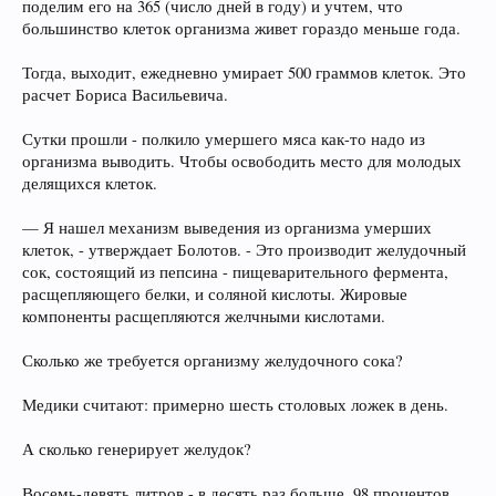
поделим его на 365 (число дней в году) и учтем, что
большинство клеток организма живет гораздо меньше года.
Тогда, выходит, ежедневно умирает 500 граммов клеток. Это
расчет Бориса Васильевича.
Сутки прошли - полкило умершего мяса как-то надо из
организма выводить. Чтобы освободить место для молодых
делящихся клеток.
— Я нашел механизм выведения из организма умерших
клеток, - утверждает Болотов. - Это производит желудочный
сок, состоящий из пепсина - пищеварительного фермента,
расщепляющего белки, и соляной кислоты. Жировые
компоненты расщепляются желчными кислотами.
Сколько же требуется организму желудочного сока?
Медики считают: примерно шесть столовых ложек в день.
А сколько генерирует желудок?
Восемь-девять литров - в десять раз больше. 98 процентов