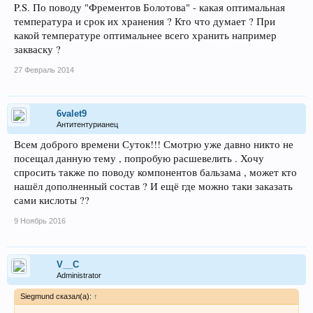
P.S. По поводу "Фрементов Болотова" - какая оптимальная
температура и срок их хранения ? Кто что думает ? При
какой температуре оптимальнее всего хранить например
закваску ?
27 Февраль 2014
6valet9
Антитентурианец
Всем доброго времени Суток!!! Смотрю уже давно никто не
посещал данную тему , попробую расшевелить . Хочу
спросить также по поводу компонентов бальзама , может кто
нашёл дополненный состав ? И ещё где можно таки заказать
сами кислоты ??
9 Ноябрь 2016
V__C
Administrator
Siegmund сказал(а):
↑