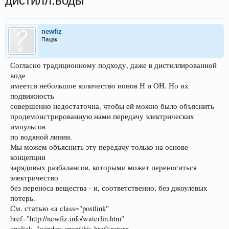
дистилл.воды
newfiz
Пацак
Согласно традиционному подходу, даже в дистиллированной
воде
имеется небольшое количество ионов Н и ОН. Но их
подвижность
совершенно недостаточна, чтобы ей можно было объяснить
продемонстрированную нами передачу электрических
импульсов
по водяной линии.
Мы можем объяснить эту передачу только на основе
концепции
зарядовых разбалансов, которыми может переноситься
электричество
без переноса вещества - и, соответственно, без джоулевых
потерь.
См. статью <a class="postlink"
href="http://newfiz.info/waterlin.htm"
onclick="window.open(this.href);return