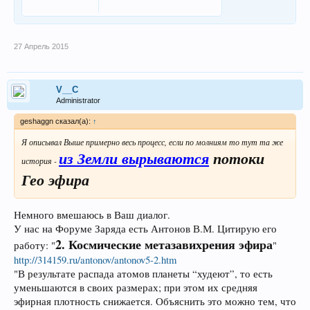
27 Апрель 2015
V__C
Administrator
geshaggn сказал(а):
↑
Я описывал Выше примерно весь процесс, если по молниям то тут та же
из Земли вырываются
потоки
история -
Гео эфира
Немного вмешаюсь в Ваш диалог.
У нас на Форуме Заряда есть Антонов В.М. Цитирую его
2. Космические метазавихрения эфира
работу: "
"
http://314159.ru/antonov/antonov5-2.htm
"В результате распада атомов планеты “худеют”, то есть
уменьшаются в своих размерах; при этом их средняя
эфирная плотность снижается. Объяснить это можно тем, что