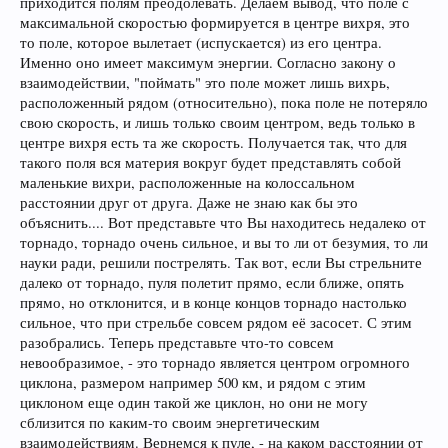
приходится полям преодолевать. Делаем вывод, что поле с
максимальной скоростью формируется в центре вихря, это
то поле, которое вылетает (испускается) из его центра.
Именно оно имеет максимум энергии. Согласно закону о
взаимодействии, "поймать" это поле может лишь вихрь,
расположенный рядом (относительно), пока поле не потеряло
свою скорость, и лишь только своим центром, ведь только в
центре вихря есть та же скорость. Получается так, что для
такого поля вся материя вокруг будет представлять собой
маленькие вихри, расположенные на колоссальном
расстоянии друг от друга. Даже не знаю как бы это
объяснить.... Вот представьте что Вы находитесь недалеко от
торнадо, торнадо очень сильное, и вы то ли от безумия, то ли
науки ради, решили пострелять. Так вот, если Вы стрельните
далеко от торнадо, пуля полетит прямо, если ближе, опять
прямо, но отклонится, и в конце концов торнадо настолько
сильное, что при стрельбе совсем рядом её засосет. С этим
разобрались. Теперь представьте что-то совсем
невообразимое, - это торнадо является центром огромного
циклона, размером например 500 км, и рядом с этим
циклоном еще один такой же циклон, но они не могу
сблизится по каким-то своим энергетическим
взаимодействиям. Вернемся к пуле, - на каком расстоянии от