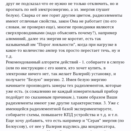
друг не подсказал что ее нужно не только отключить, но и
прогнать по ней электроэнергию, а эл. энергия глушит
белую). Сварка от нее горит другим цветом, радиоэлементы
имеют отличные свойства, закон Ома не работает (по его
словам, не проверял еще), многие проводники являются
сверхпроводниками (надо объяснять почему?), например
алюминий, далее эта энергия не коротит, есть так
называемый им "Порог лояльности", когда при нагрузке в
какое-то количество ампер ток просто перестает течь, ну и
т.д.
Рекомендованный алгоритм действий - 1. собираете в слепую
(или по инструкции с его книги, кто хочет купить, в
электронке ничего нет, так желает Валерий) установку, и
получаете "Белую" энергию. 2. Имея белую энергию
начинаете производить замеры тех радиэлементов, которые
уже есть. (к сожалению не каждый измерительный прибор
подойдет по сказанным причинам.), таким образом Ваши
радиэлементы имеют уже другие характеристики. 3. Уже с
имеющейся радиэлементной базой экспериментируете,
собираете схемы, повышаете КПД устройства и т.д. и т.п.
Еще хочу добавить, что есть например и "Серая" энергия (по
Белоусову), от нее у Валерия вздулись два конденсатора,