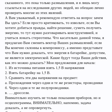
сказанного, это пока только размышления, и я лишь могу
ссылаться на исследования других людей, но обещаю лично
проверить многие из этих явлений.
А Вам уважаемый, я рекомендую ответить на вопрос зачем
Вы здесь? Если просто критиковать, то извольте, если Вы
хотите добиться правды, найти решение, суметь получить
энергию, то тут нужно разговаривать конструктивней, и
учиться ломать стереотипы. Что касательно данной темы, я
предлагаю Вам сменить вектор Ваших размышлений, если
Вы конечно склонны к компромиссу, а именно представьте
что Вам нужно доказать, что энергия в батарейке, допустим,
не является электрической. Какие будут тогда Ваши действия,
как это можно доказать? Мои предложения для начала:
1. Из источника питания взять 1,5 В напряжения
2. Взять батарейку на 1,5 В.
3. Сравнить эти два напряжения на предмет:
а. Прохождения через одни и те же резисторы, проводники
б. Через одни и те же полупроводники.
в. .... дроссели.
Внимательно изучить не только показания приборов, но и
осциллограммы, ВНИМАТЕЛЬНО, напомню, задача
доказать, а не опровергнуть.