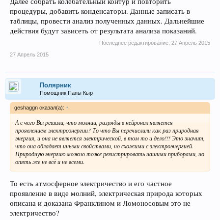
Далее собрать колебательный контур и повторить
процедуры, добавить конденсаторы. Данные записать в
таблицы, провести анализ полученных данных. Дальнейшие
действия будут зависеть от результата анализа показаний.
Последнее редактирование:
27 Апрель 2015
27 Апрель 2015
Полярник
Помощник Папы Кыр
geshaggn сказал(а):
↑
А с чего Вы решили, что молнии, разряды в нейронах является
проявлением электроэнергии? То что Вы перечислили как раз природная
энергия, и она не является электрической, в том то и дело!!! Это значит,
что она обладает иными свойствами, но схожими с электроэнергией.
Природную энергию можно тоже регистрировать нашими приборами, но
опять же не всё и не всеми.
То есть атмосферное электричество и его частное
проявление в виде молний, электрическая природа которых
описана и доказана Франклином и Ломоносовым это не
электричество?