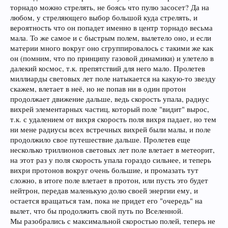
торнадо можно стрелять, не боясь что пулю засосет? Да на
любом, у стреляющего выбор большой куда стрелять, и
вероятность что он попадет именно в центр торнадо весьма
мала. То же самое и с быстрым полем, вылетело оно, и если
материи много вокруг оно сгруппировалось с такими же как
он (помним, что по принципу газовой динамики) и улетело в
далекий космос, т.к. препятствий для него мало. Пролетев
миллиарды световых лет поле натыкается на какую-то звезду
скажем, влетает в неё, но не попав ни в один протон
продолжает движение дальше, ведь скорость упала, радиус
вихрей элементарных частиц, который поле "видит" вырос,
т.к. с удалением от вихря скорость поля вихря падает, но тем
ни мене радиусы всех встречных вихрей были малы, и поле
продолжило свое путешествие дальше. Пролетев еще
несколько триллионов световых лет поле влетает в метеорит,
на этот раз у поля скорость упала гораздо сильнее, и теперь
вихри протонов вокруг очень большие, и промазать тут
сложно, в итоге поле влетает в протон, или пусть это будет
нейтрон, передав маленькую долю своей энергии ему, и
остается вращаться там, пока не придет его "очередь" на
вылет, что бы продолжить свой путь по Вселенной.
Мы разобрались с максимальной скоростью полей, теперь не