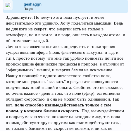
geshaggn
Пацак
Здравствуйте. Почему-то эта тема пустует, и меня
действительно это удивило. Хочу поделиться мыслями. Ведь
не для кого не секрет, что энергии есть не только в
атмосфере, но и в земле, и в воде, они есть в каждом атоме, и
об этом знает каждый.
Лично я все явления пытаюсь определить с точки зрения
существования эфира (поля, физического вакуума, и т.д. и
т.п.), просто потому что мне так удобно понимать почти все
происходящие физические процессы в природе, в отличии от
"официальных" знаний, и энергия Земли не исключение.
Начну я пожалуй с одного интересного свойства поля,
которое мне удалось "выявить" в результате совокупности
полученных мной знаний и опыта. Свойство это не сложное,
но очень важное - дело в том, что поле (эфир), естественно
обладает скоростью, и она не может быть одинаковой. Так
поле способно взаимодействовать только с тем
вот,
полем, у которого близкая скорость
. Под взаимодействием
я подразумеваю что-то похожее на газодинамику, т.е. поля
взаимодействуют друг с другом как взаимодействуют газы,
но только с близкими по скоростям полями, и ни как не