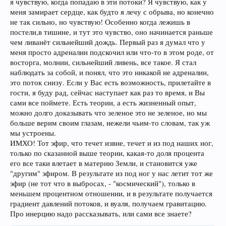
я чувствую, когда попадаю в эти потоки? Я чувствую, как у
меня замирает сердце, как будто я лечу с обрыва, но конечно
не так сильно, но чувствую! Особенно когда лежишь в
постели,в тишине, и тут это чувство, оно начинается раньше
чем ливанёт сильнейший дождь. Первый раз я думал что у
меня просто адреналин подскочил или что-то в этом роде, от
восторга, молнии, сильнейший ливень, все такое. Я стал
наблюдать за собой, и понял, что это никакой не адреналин,
это поток снизу. Если у Вас есть возможность, прилетайте в
гости, я буду рад, сейчас наступает как раз то время, и Вы
сами все поймете. Есть теории, а есть жизненный опыт,
можно долго доказывать что зеленое это не зеленое, но мы
больше верим своим глазам, нежели чьим-то словам, так уж
мы устроены.
ИМХО! Тот эфир, что течет извне, течет и из под наших ног,
только по сказанной выше теории, какая-то доля процента
его все таки влетает в материю Земли, и становится уже
"другим" эфиром. В результате из под ног у нас летит тот же
эфир (не тот что в выбросах, - "космический"), только в
меньшем процентном отношении, и в результате получается
градиент давлений потоков, и вуаля, получаем гравитацию.
Про инерцию надо рассказывать, или сами все знаете?