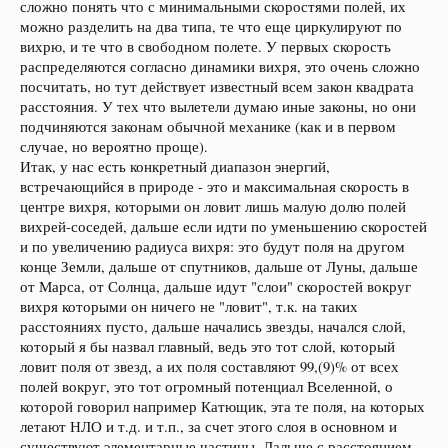
сложно понять что с минимальными скоростями полей, их
можно разделить на два типа, те что еще циркулируют по
вихрю, и те что в свободном полете. У первых скорость
распределяются согласно динамики вихря, это очень сложно
посчитать, но тут действует известный всем закон квадрата
расстояния. У тех что вылетели думаю иные законы, но они
подчиняются законам обычной механике (как и в первом
случае, но вероятно проще).
Итак, у нас есть конкретный диапазон энергий,
встречающийся в природе - это и максимальная скорость в
центре вихря, которыми он ловит лишь малую долю полей
вихрей-соседей, дальше если идти по уменьшению скоростей
и по увеличению радиуса вихря: это будут поля на другом
конце Земли, дальше от спутников, дальше от Луны, дальше
от Марса, от Солнца, дальше идут "слои" скоростей вокруг
вихря которыми он ничего не "ловит", т.к. на таких
расстояниях пусто, дальше начались звезды, начался слой,
который я бы назвал главный, ведь это тот слой, который
ловит поля от звезд, а их поля составляют 99,(9)% от всех
полей вокруг, это тот огромный потенциал Вселенной, о
которой говорил например Катющик, эта те поля, на которых
летают НЛО и т.д. и т.п., за счет этого слоя в основном и
существуют элементарные частицы. Дальше с расстоянием