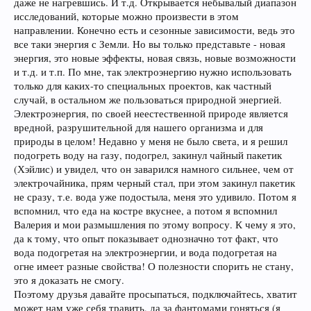
даже не нагревшись. И т.д. Открывается небывалый диапазон
исследований, которые можно произвести в этом
направлении. Конечно есть и сезонные зависимости, ведь это
все таки энергия с Земли. Но вы только представьте - новая
энергия, это новые эффекты, новая связь, новые возможности
и т.д. и т.п. По мне, так электроэнергию нужно использовать
только для каких-то специальных проектов, как частный
случай, в остальном же пользоваться природной энергией.
Электроэнергия, по своей неестественной природе является
вредной, разрушительной для нашего организма и для
природы в целом! Недавно у меня не было света, и я решил
подогреть воду на газу, подогрел, закинул чайный пакетик
(Хэйлис) и увидел, что он заварился намного сильнее, чем от
электрочайника, прям черный стал, при этом закинул пакетик
не сразу, т.е. вода уже подостыла, меня это удивило. Потом я
вспомнил, что еда на костре вкуснее, а потом я вспомнил
Валерия и мои размышления по этому вопросу. К чему я это,
да к тому, что опыт показывает однозначно тот факт, что
вода подогретая на электроэнергии, и вода подогретая на
огне имеет разные свойства! О полезности спорить не стану,
это я доказать не смогу.
Поэтому друзья давайте просыпаться, подключайтесь, хватит
может нам уже себя травить, да за фантомами гоняться (я