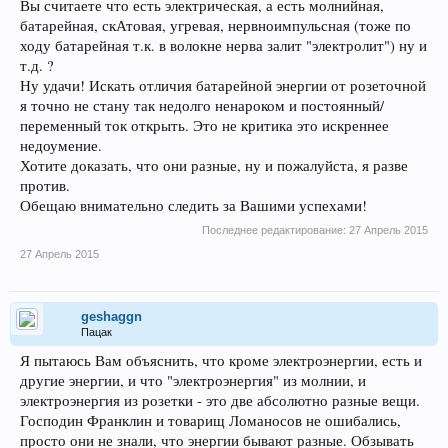
Вы считаете что есть электрическая, а есть молнийная,
батарейная, скАтовая, угревая, нервноимпульсная (тоже по
ходу батарейная т.к. в волокне нерва залит "электролит") ну и
т.д. ?
Ну удачи! Искать отличия батарейной энергии от розеточной
я точно не стану так недолго ненароком и постоянный/
переменный ток открыть. Это не критика это искреннее
недоумение.
Хотите доказать, что они разные, ну и пожалуйста, я разве
против.
Обещаю внимательно следить за Вашими успехами!
Последнее редактирование:
27 Апрель 2015
27 Апрель 2015
geshaggn
Пацак
Я пытаюсь Вам объяснить, что кроме электроэнергии, есть и
другие энергии, и что "электроэнергия" из молнии, и
электроэнергия из розетки - это две абсолютно разные вещи.
Господин Франклин и товарищ Ломаносов не ошибались,
просто они не знали, что энергии бывают разные. Обзывать