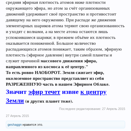
средняя эфирная плотность атомов ниже плотности
окружающего эфира, но атом за счёт организованных
движений удерживает своё пространство и противостоит
давящему на него окружению. При распаде же движения
элементарных шариков атома теряют свою организованность
и уходят с волнами, а на месте атома остаются лишь
успокоившиеся шарики; в прежнем объёме их плотность
оказывается пониженной. Большое количество
распадающихся атомов понижает, таким образом, эфирную
плотность (эфирное давление) внутри самой планеты и
массового движения эфира,
служит причиной
направленного из космоса к её центру."
То есть ровно НАОБОРОТ. Земля сжигает эфир,
околоземное пространство представляет из себя
РАЗРЕЖЕННУЮ часть в нашем Эфирном Облаке.
Значит
эфир течет
извне
к центру
Земли
(и других планет тоже).
Последнее редактирование:
27 Апрель 2015
27 Апрель 2015
geshaggn
нравится это.