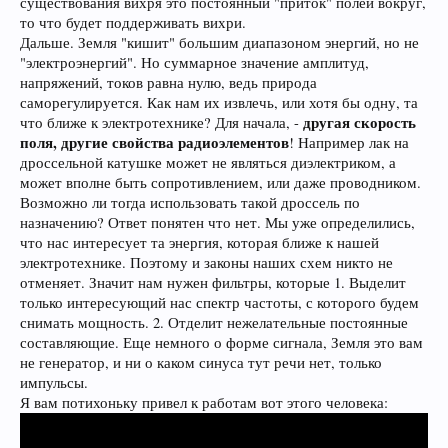
существования вихря это постоянный "приток" полей вокруг,
то что будет поддерживать вихри.
Дальше. Земля "кишит" большим диапазоном энергий, но не
"электроэнергий". Но суммарное значение амплитуд,
напряжений, токов равна нулю, ведь природа
саморегулируется. Как нам их извлечь, или хотя бы одну, та
другая скорость
что ближе к электротехнике? Для начала, -
поля, другие свойства радиоэлементов
! Например лак на
дроссельной катушке может не являться диэлектриком, а
может вполне быть сопротивлением, или даже проводником.
Возможно ли тогда использовать такой дроссель по
назначению? Ответ понятен что нет. Мы уже определились,
что нас интересует та энергия, которая ближе к нашей
электротехнике. Поэтому и законы наших схем никто не
отменяет. Значит нам нужен фильтры, которые 1. Выделит
только интересующий нас спектр частоты, с которого будем
снимать мощность. 2. Отделит нежелательные постоянные
составляющие. Еще немного о форме сигнала, Земля это вам
не генератор, и ни о каком синуса тут речи нет, только
импульсы.
Я вам потихоньку привел к работам вот этого человека: