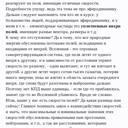
реагируют на поля, имеющие отличные скорости.
Подробности упущу, ведь эта тема не про эфиродинамику.
Дальше следуют напомнить тем кто не в курсе, у
большинства людей, поддерживающих эфиродинамику, и у
уплотненные вихри
меня в т.ч. - элементарные частицы это
полей
, имеющие разные вектора, размеры и т.д.
К чему это отступление? Да к тому, что все природные
энергии обусловлены потоками полей, исходящими и
входящими от вихрей. Вселенная - это огромная
саморегулирующаяся система, где поля летят от одного
вихря к другому, и в зависимости от расстояния теряют
скорость по разному, - одни вылетают, и тут же влетают в
другой, а другие летят через сотни тысяч галактик, потеряв
много энергии, пока не влетят в область захвата очередного
вихря, где снова будут разогнаны и выброшены дальше.
Поэтому нет КПД выше единицы, - если где-то прибавилось,
значит где-то во Вселенной убавилось. Вроде не сложно.
Итак, какие у нас есть скорости полей? Да какая разница нам
сейчас! Главное понимать закон о взаимодействии скоростей,
и знать, что максимальные и минимальные значения этих
скоростей обусловлены привычными нам протонами,
нейтронами, и т.п., а так же расстояниями, которыми