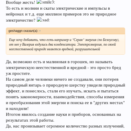
Вообще жесть!
То есть и молнии и скаты электрические и импульсы в
нейронах и т.д. еще миллион примеров это не природное
электричество?
geshaggn сказал(а):
↑
Еще хочу добавить, что есть например и "Серая" энергия (по Белоусову),
от нее у Валерия вздулись два конденсатора. Электроэнергия, по своей
неестественной природе является вредной, разрушительной
Да, возможно есть и малиновая в горошек, но называть
электрическую неестественной и вредной - это просто бред
уж простите.
На самом деле человеки ничего не создавали, они потерев
природный янтарь о природную шерстку увидели природный
эффект, и понеслось, стали его изучать, искать и пытаться
понять закономерности, взаимодействия, способы измерения
и преобразования этой энергии и поиска ее в "других местах"
и находили!
Итогом явилось создание науки и приборов, основанных на
результатах этой работы.
Да, нас пронизывает огромное количество разных излучений,