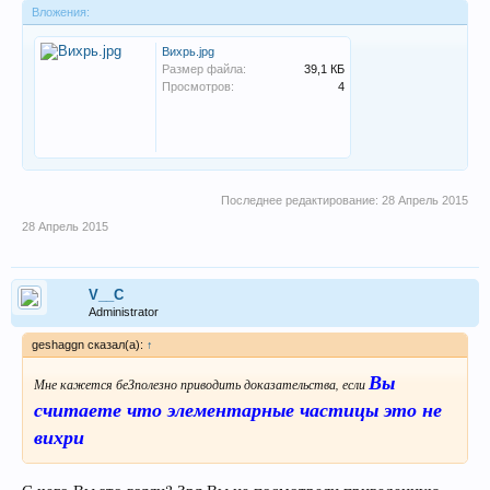
Вложения:
Вихрь.jpg
Размер файла:
39,1 КБ
Просмотров:
4
Последнее редактирование:
28 Апрель 2015
28 Апрель 2015
V__C
Administrator
geshaggn сказал(а):
↑
Вы
Мне кажется беЗполезно приводить доказательства, если
считаете что элементарные частицы это не
вихри