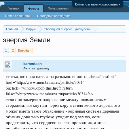
Войти или зарегистрироваться
Главная
Пользователи
Форум
Поиск сообщений
Последние сообщения
Главная
Форум
Свободная энергия - дискуссии
Энергия природы
энергия Земли
1
2
Вперёд >
karandash
Антитентурианец
статья, которая навела на размышления: <a class="postlink"
href="http://www.membrana.ru/particle/3031"
onclick="window.open(this.href);return
false;">http://www.membrana.ru/particle/3031</a>
если они замеряют напряжение между алюминиевым
стержнем, воткнутым через кору в ствло живого дерева, это
может иметь такое объяснение - корневая система деревьев
обычно довольно глубоко уходит под землю, если
представить, что сердцевина - это проводник, а кора -
подобие изолятора, то в сумме это просто электрод,