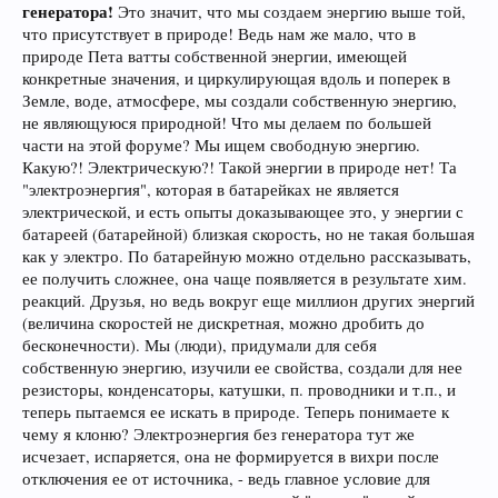
генератора!
Это значит, что мы создаем энергию выше той,
что присутствует в природе! Ведь нам же мало, что в
природе Пета ватты собственной энергии, имеющей
конкретные значения, и циркулирующая вдоль и поперек в
Земле, воде, атмосфере, мы создали собственную энергию,
не являющуюся природной! Что мы делаем по большей
части на этой форуме? Мы ищем свободную энергию.
Какую?! Электрическую?! Такой энергии в природе нет! Та
"электроэнергия", которая в батарейках не является
электрической, и есть опыты доказывающее это, у энергии с
батареей (батарейной) близкая скорость, но не такая большая
как у электро. По батарейную можно отдельно рассказывать,
ее получить сложнее, она чаще появляется в результате хим.
реакций. Друзья, но ведь вокруг еще миллион других энергий
(величина скоростей не дискретная, можно дробить до
бесконечности). Мы (люди), придумали для себя
собственную энергию, изучили ее свойства, создали для нее
резисторы, конденсаторы, катушки, п. проводники и т.п., и
теперь пытаемся ее искать в природе. Теперь понимаете к
чему я клоню? Электроэнергия без генератора тут же
исчезает, испаряется, она не формируется в вихри после
отключения ее от источника, - ведь главное условие для