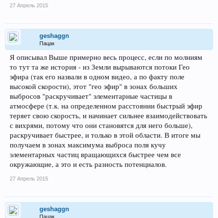
27 Апрель 2015
geshaggn
Пацак
Я описывал Выше примерно весь процесс, если по молниям
то тут та же история - из Земли вырываются потоки Гео
эфира (так его назвали в одном видео, а по факту поле
высокой скорости), этот "гео эфир" в зонах больших
выбросов "раскручивает" элементарные частицы в
атмосфере (т.к. на определенном расстоянии быстрый эфир
теряет свою скорость, и начинает сильнее взаимодействовать
с вихрями, потому что они становятся для него больше),
раскручивает быстрее, и только в этой области. В итоге мы
получаем в зонах максимума выброса поля кучу
элементарных частиц вращающихся быстрее чем все
окружающие, а это и есть разность потенциалов.
27 Апрель 2015
geshaggn
Пацак