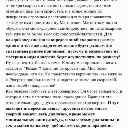
от вихря скорость и плотность поля падает, но это тоже
огромный диапазон скоростей, и в конце концов на
невероятно огромном расстоянии для вихря появляется
знакомое нам поле, имя ему Магнитное. Магнитным полем
обусловлено молекулярное взаимодействие, но не атомарное,
Для
там уже поля более высоких скоростей-плотностей.
каждой энергии (поля определенной скорости) размер
одного и того же вихря естественно будет разным (по
сказанным раннее причинам), поэтому и воздействие на
материю каждая энергия будет осуществлять по разному!
Ну наконец-то, ближе к теме. К чему мне пришлось писать
весь этот "Роман"? Конечно не просто так. Мне было
необходимо, что бы Вы представили картину так, как вижу ее
я. Энергия природы имеет конкретные значения скоростей,
плотностей и направлений.
Как человек получает электроэнергию? Он берет генератор, в
котором есть магнитное поле, проводники. Вращает это
И тут
относительно друг друга, появляется электроэнергия.
выходит интересная вещь, - протоны имеют много
энергий вокруг, весь диапазон, кроме может
минимальных каких-нибудь, и мы к этому диапазоны (в
т.ч. и максимальному) добавляем скорость вращения