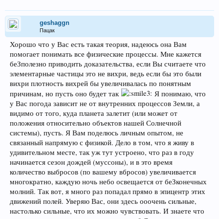
geshaggn
Пацак
Хорошо что у Вас есть такая теория, надеюсь она Вам
помогает понимать все физические процессы. Мне кажется
беЗполезно приводить доказательства, если Вы считаете что
элементарные частицы это не вихри, ведь если бы это были
вихри плотность вихрей бы увеличивалась по понятным
причинам, но пусть оно будет так
Я понимаю, что
у Вас погода зависит не от внутренних процессов Земли, а
видимо от того, куда планета залетит (или может от
положения относительно объектов нашей Солнечной
системы), пусть. Я Вам поделюсь личным опытом, не
связанный напрямую с физикой. Дело в том, что я живу в
удивительном месте, так уж тут устроено, что раз в году
начинается сезон дождей (муссоны), и в это время
количество выбросов (по вашему вбросов) увеличивается
многократно, каждую ночь небо освещается от беЗконечных
молний. Так вот, я много раз попадал прямо в эпицентр этих
движений полей. Уверяю Вас, они здесь ооочень сильные,
настолько сильные, что их можно чувствовать. И знаете что