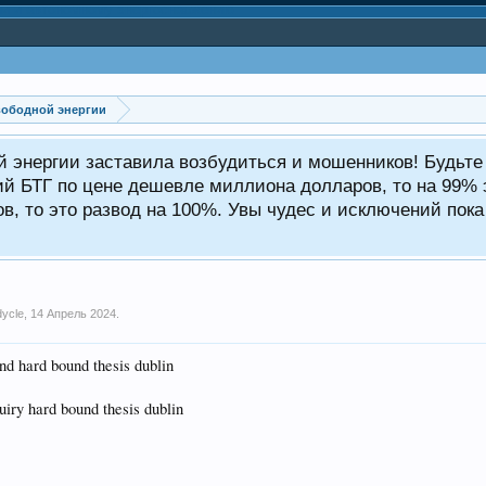
вободной энергии
ой энергии заставила возбудиться и мошенников! Будьт
ий БТГ по цене дешевле миллиона долларов, то на 99% э
, то это развод на 100%. Увы чудес и исключений пока 
dycle
,
14 Апрель 2024
.
nd hard bound thesis dublin
uiry hard bound thesis dublin