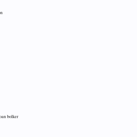
on
joan bolker