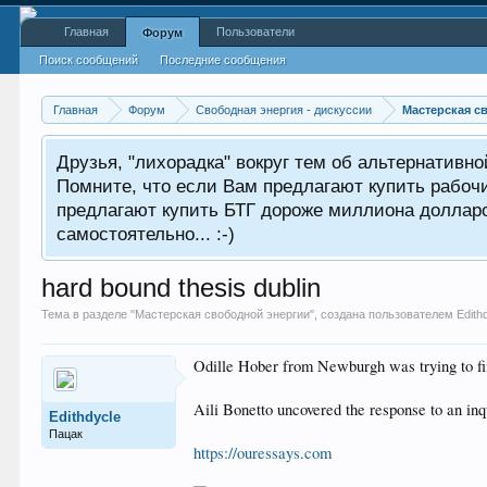
Главная
Пользователи
Форум
Поиск сообщений
Последние сообщения
Главная
Форум
Свободная энергия - дискуссии
Мастерская с
Друзья, "лихорадка" вокруг тем об альтернативн
Помните, что если Вам предлагают купить рабоч
предлагают купить БТГ дороже миллиона долларов
самостоятельно... :-)
hard bound thesis dublin
Тема в разделе "
Мастерская свободной энергии
", создана пользователем
Edith
Odille Hober from Newburgh was trying to fi
Aili Bonetto uncovered the response to an inq
Edithdycle
Пацак
https://ouressays.com