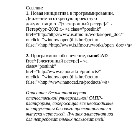
Ссылки
:
1.
Новая инициатива в программировании.
Движение за открытую проектную
документацию. //[электронный ресурс]-С.-
Петербург.-2002 г.- <a class="postlink"
href="http://http://www.is.ifmo.ru/works/open_doc/"
onclick="window.open(this.href);return
false;">http://http://www.is.ifmo.ru/works/open_doc/</a
2.
Программное обеспечение,
nanoCAD
free
// [электонный ресурс] - <a
class="postlink"
href="http://www.nanocad.ru/products/"
onclick="window.open(this.href);return
false;">http://www.nanocad.ru/products/</a>
Описание: Бесплатная версия
отечественной универсальной САПР-
платформы, содержащая все необходимые
инструменты базового проектирования и
выпуска чертежей. Лучшая альтернатива
для нетребовательных пользователей!