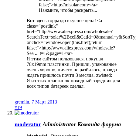
false;">http://mlsolar.com/</a>
Нажмите, чтобы раскрыть...
Вот здесь горраздо вкуснее цена! <a
class="postlink"
href="http://www.aliexpress.com/wholesale?
SearchText=solar%2Bcell&CatId=0&manual=y&SortT
onclick="window.open(this.href);return
false;">http://www.aliexpress.com/wholesale?
Sea ... t=1&page=1</a>
Я этим сайтом пользовался, покупал
78x19mm пластинки. Пришли, упакованые
очень хорошо, ничего не разбилось, правда
ждать пришлось почти 3 месяца. :twisted:
Я из этих пластинок походный зарядник для
всех типов батареек сделал.
gremlin
,
7 Март 2013
#19
moderator
Administrator
Команда форума