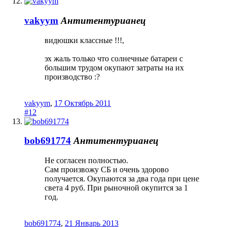
vakyym
Антитентурианец
видюшки классные !!!,
эх жаль только что солнечные батареи с
большим трудом окупают затраты на их
производство :?
vakyym
,
17 Октябрь 2011
#12
bob691774
Антитентурианец
Не согласен полностью.
Сам произвожу СБ и очень здорово
получается. Окупаются за два года при цене
света 4 руб. При рыночной окупится за 1
год.
bob691774
,
21 Январь 2013