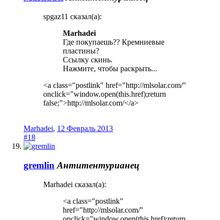
spgaz11 сказал(а):
Marhadei
Где покупаешь?? Кремниевые
пластины?
Ссылку скинь.
Нажмите, чтобы раскрыть...
<a class="postlink" href="http://mlsolar.com/"
onclick="window.open(this.href);return
false;">http://mlsolar.com/</a>
Marhadei
,
12 Февраль 2013
#18
gremlin
Антитентурианец
Marhadei сказал(а):
<a class="postlink"
href="http://mlsolar.com/"
onclick="window.open(this.href);return