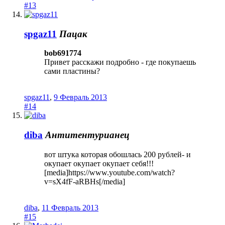
#13
spgaz11
Пацак
bob691774
Привет расскажи подробно - где покупаешь
сами пластины?
spgaz11
,
9 Февраль 2013
#14
diba
Антитентурианец
вот штука которая обошлась 200 рублей- и
окупает окупает окупает себя!!!
[media]https://www.youtube.com/watch?
v=sX4fF-aRBHs[/media]
diba
,
11 Февраль 2013
#15