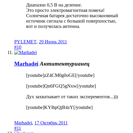
Диапазон 0,5 В на деление.
Это просто электромагнитная помеха!
Солнечная батарея достаточно высокоомный
источник сигнала с большой поверхностью,
вот и получилась антенна.
PYLEMET
,
29 Июнь 2011
#10
Marhadei
Антитентурианец
[youtube]zZ4CM0g0oGE[/youtube]
[youtube]Qn6FGQ5gNxw[/youtube]
Дух захватывает от таких эксперементов...)))
[youtube]KYlhpQjB4zY[/youtube]
Marhadei
,
17 Октябрь 2011
#11