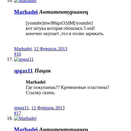
Marhadei
Антитентурианец
[youtube]mwf86gxO2dM[/youtube]
вот штука которая обошлась 5 usd!
конечно окупает ,тел в полях заряжать.
Marhadei
,
12 Февраль 2013
#16
spgaz11
Пацак
Marhadei
Где покупаешь?? Кремниевые пластины?
Ссылку скинь.
spgaz11
,
12 Февраль 2013
#17
Marhadei
Антитентурианец