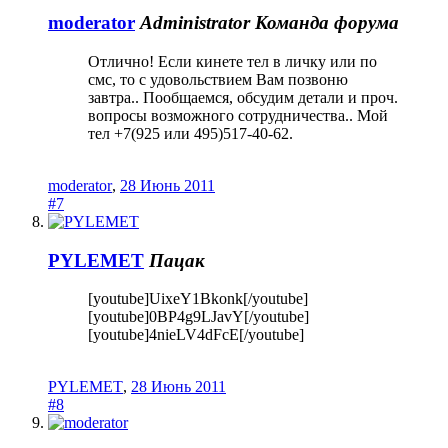
moderator
Administrator
Команда форума
Отлично! Если кинете тел в личку или по
смс, то с удовольствием Вам позвоню
завтра.. Пообщаемся, обсудим детали и проч.
вопросы возможного сотрудничества.. Мой
тел +7(925 или 495)517-40-62.
moderator
,
28 Июнь 2011
#7
PYLEMET
Пацак
[youtube]UixeY1Bkonk[/youtube]
[youtube]0BP4g9LJavY[/youtube]
[youtube]4nieLV4dFcE[/youtube]
PYLEMET
,
28 Июнь 2011
#8