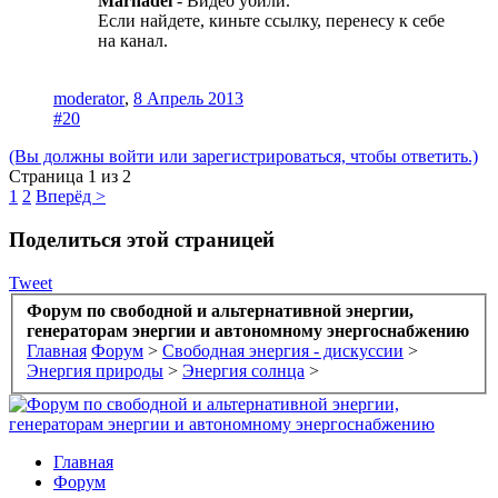
Marhadei
- Видео убили.
Если найдете, киньте ссылку, перенесу к себе
на канал.
moderator
,
8 Апрель 2013
#20
(Вы должны войти или зарегистрироваться, чтобы ответить.)
Страница 1 из 2
1
2
Вперёд >
Поделиться этой страницей
Tweet
Форум по свободной и альтернативной энергии,
генераторам энергии и автономному энергоснабжению
Главная
Форум
>
Свободная энергия - дискуссии
>
Энергия природы
>
Энергия солнца
>
Главная
Форум