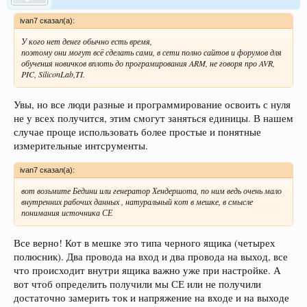
ivan7 сказал(а):
У кого нет денег обычно есть время,
поэтому они могут всё сделать сами, в сети полно сайтов и форумов для
обучения новичков вплоть до програмирования ARM, не говоря про AVR,
PIC, SiliconLab,TI.
Увы, но все люди разные и программирование освоить с нуля
не у всех получится, этим смогут заняться единицы. В нашем
случае проще использовать более простые и понятные
измерительные интсрументы.
ivan7 сказал(а):
вот возьмите Бедини или генератор Хендершота, по ним ведь очень мало
внутренних рабочих данных , натуральный кот в мешке, в смысле
понимания источника СЕ
Все верно! Кот в мешке это типа черного ящика (четырех
полюсник). Два провода на вход и два провода на выход, все
что происходит внутри ящика важно уже при настройке. А
вот чтоб определить получили мы СЕ или не получили
достаточно замерить ток и напряжение на входе и на выходе