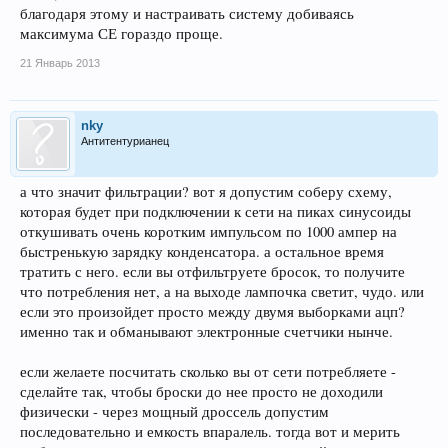
благодаря этому и настраивать систему добиваясь
максимума СЕ гораздо проще.
21 Январь 2013
nky
Антитентурианец
а что значит фильтрации? вот я допустим соберу схему,
которая будет при подключении к сети на пиках синусоиды
откушивать очень коротким импульсом по 1000 ампер на
быстренькую зарядку конденсатора. а остальное время
тратить с него. если вы отфильтруете бросок, то получите
что потребления нет, а на выходе лампочка светит, чудо. или
если это произойдет просто между двумя выборками ацп?
именно так и обманывают электронные счетчики нынче.
если желаете посчитать сколько вы от сети потребляете -
сделайте так, чтобы броски до нее просто не доходили
физически - через мощный дроссель допустим
последовательно и емкость впаралель. тогда вот и мерить