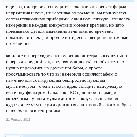
еще раз, смотря что вы мерите. пока вас интересует форма
напряжения и тока, их картинка во времени, вы пользуетесь
соответствующими приборами. они дают _плохую_ точность
измерений в каждый конкретный момент времени, но зато
показывают детали изменений величины во времени,
показывают спектр и прочие интересные вещи, но неточные
по величине.
когда же вы переходите к измерению интегральных величин
(энергия, средний ток, средняя мощность), то обязательно
нужно переходить на другие приборы, а просто
просуммировать то что вы намерили осциллографом с
памятью или логгирующим быстродействующим
мультиметром - очень плохая идея. сгладить измеряемую
величину фильтром, банальной RC цепочной и померить
копеечным ручным мультиметром - получается величина
куда точнее чем насуммированная с показаний какого-нибудь
навороченного тектроника
21 Январь 2013