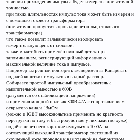
течении прохождения импульса будет измерен с достаточной
точностью,
при таких длительностях импульс тока может быть измерен и
с помошью токового трансформатора
(достаточно пропустить провод через кольцо токового
трансформатора)
что также позволит гальванически изолировать
измерительную цепь от силовой,
также может быть применён пиковый детектор с
запоминанием, регистрирующий информацию о
максимальной величине тока в импульсе.
Например вы решили повторить эксперименты Канарёва с
подачей коротких импульсов в водный раствор.
Собираете простой импульсный преобразователь с
накопительной емкостью в 600В
(разумеется со стабилизацией напряжения)
и применив мощный полевик 800В 47А с сопротивлением
открытого канала 15мОм
(можно и IGBT высоковольтные применить но кратность
перегрузки по току и быстродействие у них заметно хуже)
подаёте через него короткие импулься в 1000А на
согласующий выходной трансформатор состояший из
скрученной косы проводов и намотанной на ферритовом