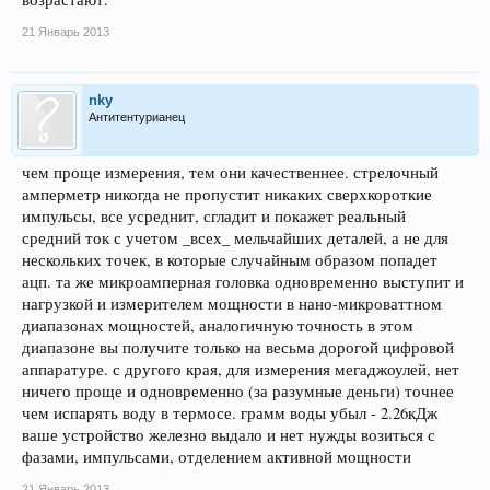
21 Январь 2013
nky
Антитентурианец
чем проще измерения, тем они качественнее. стрелочный
амперметр никогда не пропустит никаких сверхкороткие
импульсы, все усреднит, сгладит и покажет реальный
средний ток с учетом _всех_ мельчайших деталей, а не для
нескольких точек, в которые случайным образом попадет
ацп. та же микроамперная головка одновременно выступит и
нагрузкой и измерителем мощности в нано-микроваттном
диапазонах мощностей, аналогичную точность в этом
диапазоне вы получите только на весьма дорогой цифровой
аппаратуре. с другого края, для измерения мегаджоулей, нет
ничего проще и одновременно (за разумные деньги) точнее
чем испарять воду в термосе. грамм воды убыл - 2.26кДж
ваше устройство железно выдало и нет нужды возиться с
фазами, импульсами, отделением активной мощности
21 Январь 2013