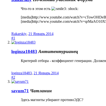
Что-то в этом есть
:shock:
[media]http://www.youtube.com/watch?v=cTowOHDeB
[media]http://www.youtube.com/watch?v=qrMaAO10XSs[
Rakarskiy
,
21 Январь 2014
#1
loginza18483
Антитентурианец
Критерий отбора - коэффициент генерации. Должен
loginza18483
,
21 Январь 2014
#2
savum71
Чатланин
Здесь магниты убирают противоЭДС?