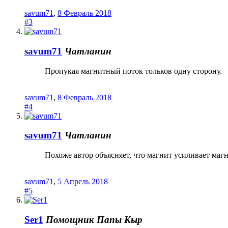
savum71
,
8 Февраль 2018
#3
savum71
Чатланин
Пропукая магнитный поток тольков одну сторону.
savum71
,
8 Февраль 2018
#4
savum71
Чатланин
Похоже автор объясняет, что магнит усиливает маг
savum71
,
5 Апрель 2018
#5
Ser1
Помощник Папы Кыр