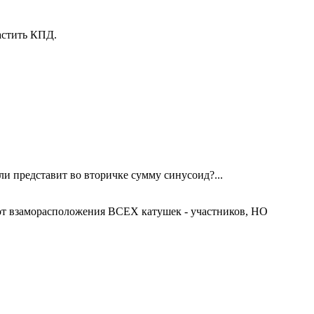
астить КПД.
и представит во вторичке сумму синусоид?...
ит от взаморасположения ВСЕХ катушек - участников, НО