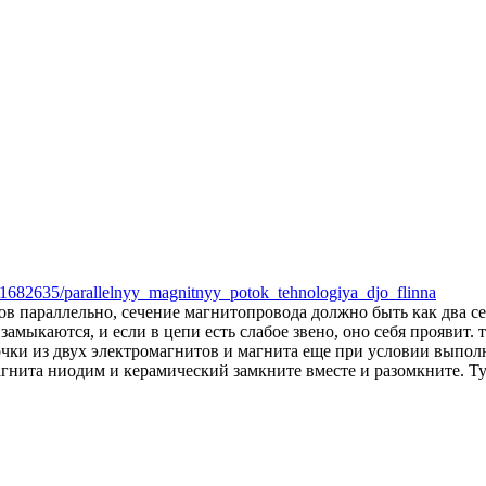
a/s1682635/parallelnyy_magnitnyy_potok_tehnologiya_djo_flinna
ов параллельно, сечение магнитопровода должно быть как два с
амыкаются, и если в цепи есть слабое звено, оно себя проявит. т
очки из двух электромагнитов и магнита еще при условии выпол
магнита ниодим и керамический замкните вместе и разомкните. 