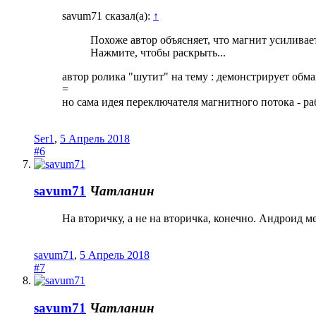
savum71 сказал(а):
↑
Похоже автор объясняет, что магнит усиливае
Нажмите, чтобы раскрыть...
автор ролика "шутит" на тему : демонстрирует обма
=
но сама идея переключателя магнитного потока - ра
Ser1
,
5 Апрель 2018
#6
savum71
Чатланин
На вторичку, а не на вторичка, конечно. Андроид ме
savum71
,
5 Апрель 2018
#7
savum71
Чатланин