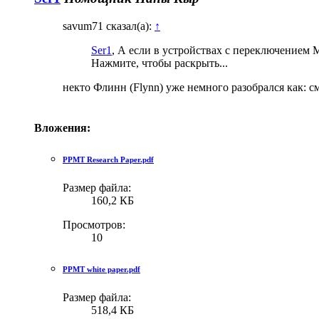
savum71 сказал(а):
↑
Ser1
, А если в устройствах с переключением М
Нажмите, чтобы раскрыть...
некто Флинн (Flynn) уже немного разобрался как: см.
Вложения:
PPMT Research Paper.pdf
Размер файла:
160,2 КБ
Просмотров:
10
PPMT white paper.pdf
Размер файла:
518,4 КБ