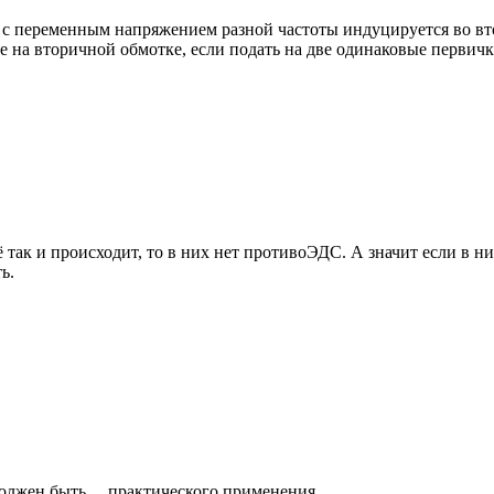
 с переменным напряжением разной частоты индуцируется во вт
е на вторичной обмотке, если подать на две одинаковые первичк
так и происходит, то в них нет противоЭДС. А значит если в них
ь.
лжен быть ... практического применения.