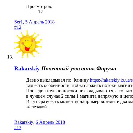
Просмотров:
12
Ser1
,
5 Апрель 2018
#12
Rakarskiy
Почетный участник Форума
Давно выкладывал по Флинну
https://rakarskiy.io.u
там есть особенность чтобы сложить потоки магнит
Последовательно потоки не складываются, а только з
в лучшем случае 2 силы 1 магнита напрямую и цеп
И тут сразу есть моменты например возьмите два 
железякой.
Rakarskiy
,
6 Апрель 2018
#13