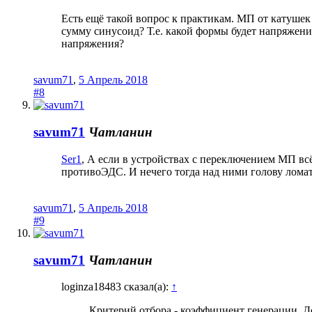
Есть ещё такой вопрос к практикам. МП от катушек
сумму синусоид? Т.е. какой формы будет напряжени
напряжения?
savum71
,
5 Апрель 2018
#8
savum71
Чатланин
Ser1
, А если в устройствах с переключением МП всё 
противоЭДС. И нечего тогда над ними голову ломат
savum71
,
5 Апрель 2018
#9
savum71
Чатланин
loginza18483 сказал(а):
↑
Критерий отбора - коэффициент генерации. До