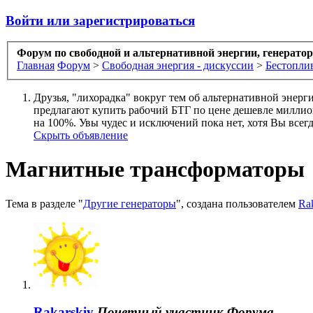
Войти или зарегистрироваться
Форум по свободной и альтернативной энергии, генерато
Главная
Форум
>
Свободная энергия - дискуссии
>
Бестопли
Друзья, "лихорадка" вокруг тем об альтернативной энерг
предлагают купить рабочий БТГ по цене дешевле миллиона
на 100%. Увы чудес и исключений пока нет, хотя Вы всегда
Скрыть объявление
Магнитные трансформаторы
Тема в разделе "
Другие генераторы
", создана пользователем
Ra
Rakarskiy
Почетный участник Форума