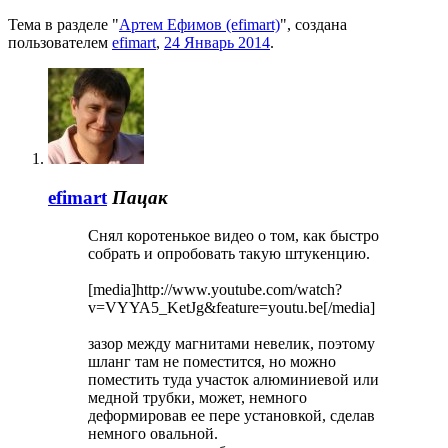
Тема в разделе "
Артем Ефимов (efimart)
", создана
пользователем
efimart
,
24 Январь 2014
.
efimart
Пацак
Снял коротенькое видео о том, как быстро
собрать и опробовать такую штукенцию.
[media]http://www.youtube.com/watch?
v=VYYA5_KetJg&feature=youtu.be[/media]
зазор между магнитами невелик, поэтому
шланг там не поместится, но можно
поместить туда участок алюминиевой или
медной трубки, может, немного
деформировав ее пере установкой, сделав
немного овальной.