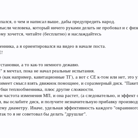
попался, о чем и написал выше, дабы предупредить народ.
 мысли человека, который ничего руками делать не пробовал и с физ
му хочется, читайте (бесплатно) и наслаждайтесь
енника, а я ориентировался на видео в начале поста.
Е!
становки, а то как-то немного дежавю.
" я мечтал, пока не начал реальные испытания.
(как например, кавитационные ТГ), а вот с СЕ к-том или нет, это у
 имеет смысл взять движнок помощнее, и соразмерный диск. "Пакет
убки теплообменника, плюс другие сложности.
астота изменения МП, и она растет, (а следовательно, и эффект 
 вы ослабите диск, и получите незначительную прибавку производи
нему диаметру. Иначе, удельная эффективность каждого "окраинног
ак то я не советовал бы делать "друшлаг".