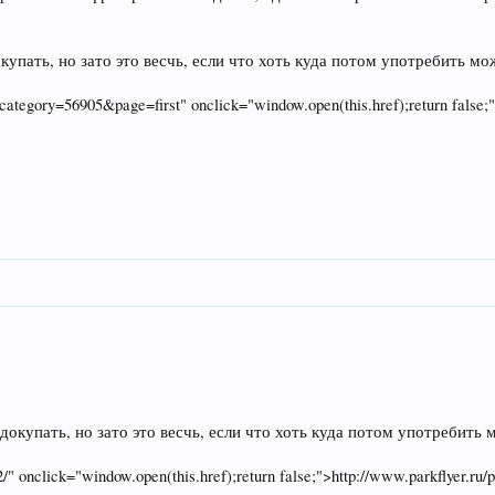
упать, но зато это весчь, если что хоть куда потом употребить мо
category=56905&page=first" onclick="window.open(this.href);return false;">
окупать, но зато это весчь, если что хоть куда потом употребить 
/" onclick="window.open(this.href);return false;">http://www.parkflyer.ru/p