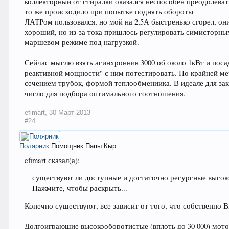
коллекторный от стиралки оказался неспособен преодолева
то же происходило при попытке поднять обороты
ЛАТРом пользовался, но мой на 2,5А быстренько сгорел, он
хороший, но из-за тока пришлось регулировать симисторным
маршевом режиме под нагрузкой.
Сейчас мыслю взять асинхронник 3000 об около 1кВт и пос
реактивной мощности" с ним потестировать. По крайней ме
сечением трубок, формой теплообмениика. В идеале для за
число для подбора оптимального соотношения.
efimart
,
30 Март 2013
#24
Полярник
Помощник Папы Кыр
efimart сказал(а):
существуют ли доступные и достаточно ресурсные высо
Нажмите, чтобы раскрыть...
Конечно существуют, все зависит от того, что собственно 
Долгоиграющие высокооборотистые (вплоть до 30 000) мото