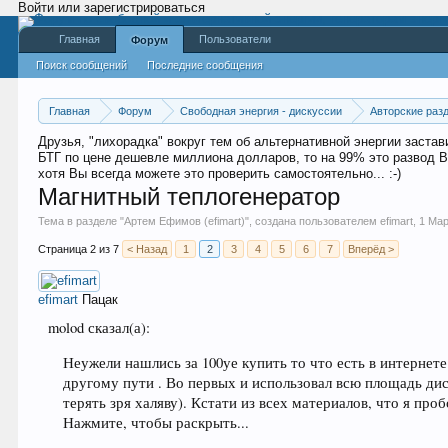
Войти или зарегистрироваться
Главная
Пользователи
Форум
Поиск сообщений
Последние сообщения
Главная
Форум
Свободная энергия - дискуссии
Авторские раз
Друзья, "лихорадка" вокруг тем об альтернативной энергии заст
БТГ по цене дешевле миллиона долларов, то на 99% это развод В
хотя Вы всегда можете это проверить самостоятельно... :-)
Магнитный теплогенератор
Тема в разделе "
Артем Ефимов (efimart)
", создана пользователем
efimart
,
1 Мар
Страница 2 из 7
< Назад
1
2
3
4
5
6
7
Вперёд >
efimart
Пацак
molod сказал(а):
Неужели нашлись за 100уе купить то что есть в интернет
другому пути . Во первых и использовал всю площадь ди
терять зря халяву). Кстати из всех материалов, что я про
Нажмите, чтобы раскрыть...