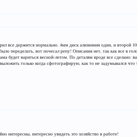
рил все держится нормально. 4мм диск алюминия один, и второй 1
о переделать, вот почесал репу! Описания нет, так как все в голов
 рама будет вариться весной-летом. По деталям вроде все сделано: 
выложить только когда сфотографирую, как то не задумывался что 
но интересны, интересно увидеть это хозяйство в работе!