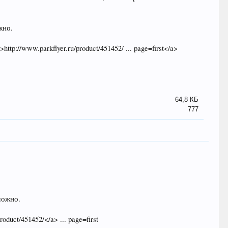
жно.
http://www.parkflyer.ru/product/451452/ ... page=first</a>
64,8 КБ
777
можно.
roduct/451452/</a> ... page=first