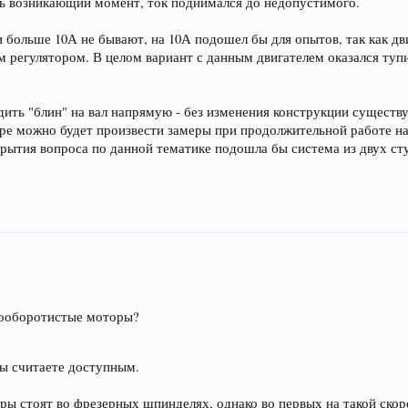
ть возникающий момент, ток поднимался до недопустимого.
и больше 10А не бывают, на 10А подошел бы для опытов, так как д
 регулятором. В целом вариант с данным двигателем оказался тупи
адить "блин" на вал напрямую - без изменения конструкции сущест
ре можно будет произвести замеры при продолжительной работе на
крытия вопроса по данной тематике подошла бы система из двух с
кооборотистые моторы?
Вы считаете доступным.
ры стоят во фрезерных шпинделях, однако во первых на такой скор