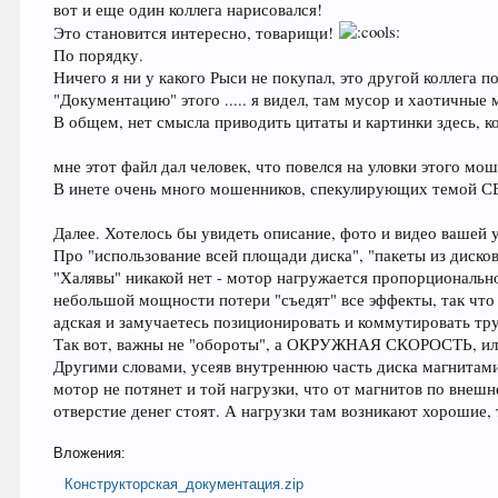
вот и еще один коллега нарисовался!
Это становится интересно, товарищи!
По порядку.
Ничего я ни у какого Рыси не покупал, это другой коллега 
"Документацию" этого ..... я видел, там мусор и хаотичные
В общем, нет смысла приводить цитаты и картинки здесь, ко
мне этот файл дал человек, что повелся на уловки этого мош
В инете очень много мошенников, спекулирующих темой С
Далее. Хотелось бы увидеть описание, фото и видео вашей у
Про "использование всей площади диска", "пакеты из дисков
"Халявы" никакой нет - мотор нагружается пропорционально 
небольшой мощности потери "съедят" все эффекты, так что
адская и замучаетесь позиционировать и коммутировать тр
Так вот, важны не "обороты", а ОКРУЖНАЯ СКОРОСТЬ, или ч
Другими словами, усеяв внутреннюю часть диска магнитами,
мотор не потянет и той нагрузки, что от магнитов по внеш
отверстие денег стоят. А нагрузки там возникают хорошие, т
Вложения:
Конструкторская_документация.zip