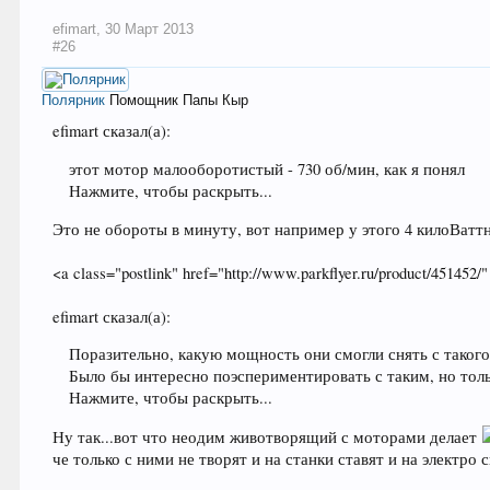
efimart
,
30 Март 2013
#26
Полярник
Помощник Папы Кыр
efimart сказал(а):
этот мотор малооборотистый - 730 об/мин, как я понял
Нажмите, чтобы раскрыть...
Это не обороты в минуту, вот например у этого 4 килоВаттн
<a class="postlink" href="http://www.parkflyer.ru/product/451452/"
efimart сказал(а):
Поразительно, какую мощность они смогли снять с такого
Было бы интересно поэспериментировать с таким, но тол
Нажмите, чтобы раскрыть...
Ну так...вот что неодим животворящий с моторами делает
че только с ними не творят и на станки ставят и на электро