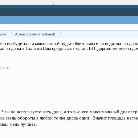
делы
Артем Ефимов (efimart)
авила возбудиться и мошенников! Будьте бдительны и не ведитесь на де
ас на деньги. Если же Вам предлагают купить БТГ дороже миллиона долл
т 2013
.
е ? вы не используете весь диск, а только его максимальный диаме
ска (ведь обороты в любой точке диска одни). Значит площадь наг
бовал медь лучшее.