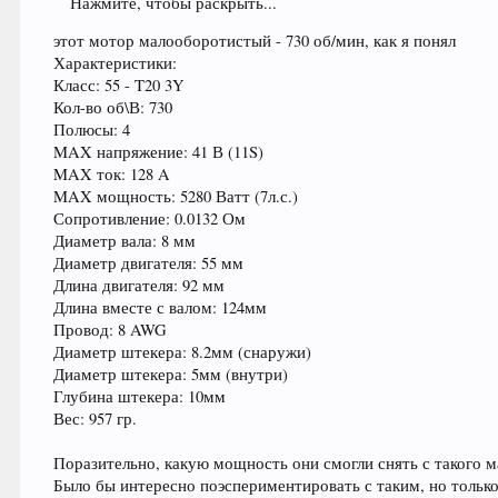
Нажмите, чтобы раскрыть...
этот мотор малооборотистый - 730 об/мин, как я понял
Характеристики:
Класс: 55 - T20 3Y
Кол-во об\В: 730
Полюсы: 4
MAX напряжение: 41 В (11S)
MAX ток: 128 A
MAX мощность: 5280 Ватт (7л.с.)
Сопротивление: 0.0132 Ом
Диаметр вала: 8 мм
Диаметр двигателя: 55 мм
Длина двигателя: 92 мм
Длина вместе с валом: 124мм
Провод: 8 AWG
Диаметр штекера: 8.2мм (снаружи)
Диаметр штекера: 5мм (внутри)
Глубина штекера: 10мм
Вес: 957 гр.
Поразительно, какую мощность они смогли снять с такого м
Было бы интересно поэспериментировать с таким, но тольк