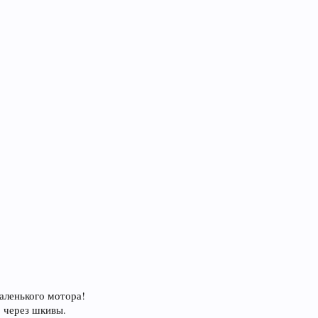
аленького мотора!
о через шкивы.