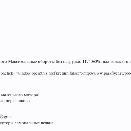
ого Максимальные обороты без нагрузки: 11740±3%, вал только тонк
 onclick="window.open(this.href);return false;">http://www.parkflyer.ru/pr
 маленького мотора!
ько через шкивы.
 скутеры самопальные всякие.