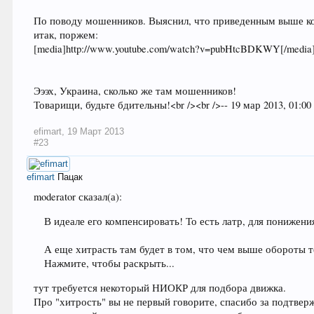
По поводу мошенников. Выяснил, что приведенным выше ко
итак, поржем:
[media]http://www.youtube.com/watch?v=pubHtcBDKWY[/media
Эээх, Украина, сколько же там мошенников!
Товарищи, будьте бдительны!<br /><br />-- 19 мар 2013, 01:0
efimart
,
19 Март 2013
#23
efimart
Пацак
moderator сказал(а):
В идеале его компенсировать! То есть латр, для понижен
А еще хитрасть там будет в том, что чем выше обороты те
Нажмите, чтобы раскрыть...
тут требуется некоторый НИОКР для подбора движка.
Про "хитрость" вы не первый говорите, спасибо за подтвер