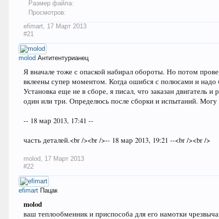
Размер файла:
Просмотров:
efimart
,
17 Март 2013
#21
molod
Антитентурианец
Я вначале тоже с опаской набирал обороты. Но потом прове
вклеены супер моментом. Когда ошибся с полюсами и надо был
Установка еще не в сборе, я писал, что заказан двигатель и
один или три. Определюсь после сборки и испытаний. Могу 
-- 18 мар 2013, 17:41 --
часть деталей.<br /><br />-- 18 мар 2013, 19:21 --<br /><br />
molod
,
17 Март 2013
#22
efimart
Пацак
molod
ваш теплообменник и приспособа для его намотки чрезвычай