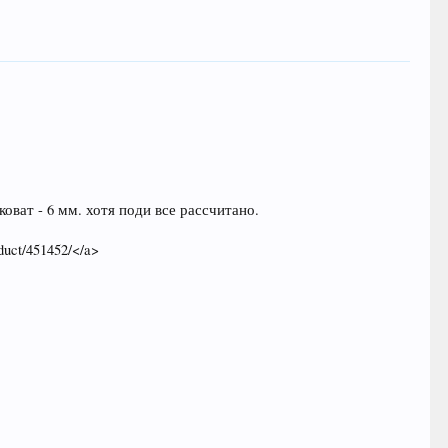
оват - 6 мм. хотя поди все рассчитано.
oduct/451452/</a>