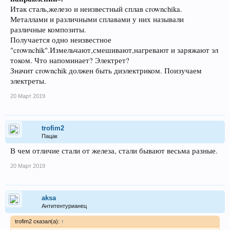
Итак сталь,железо и неизвестный сплав crownchika.
Металлами и различными сплавами у них называли
различные композиты.
Получается одно неизвестное
"crownchik".Измельчают,смешивают,нагревают и заряжают эл
током. Что напоминает? Электрет?
Значит crownchik должен быть диэлектриком. Поизучаем
электреты.
20 Март 2019
trofim2
Пацак
В чем отличие стали от железа, стали бывают весьма разные.
20 Март 2019
aksa
Антитентурианец
trofim2 сказал(а):
↑