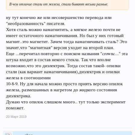
В чем отличие стали от железа, стали бывают весьма разные.
ну тут конечно же или несовершенство перевода или
"необразованность" писателя.
Хотя сталь можно намагнитить, а мягкое железо почти не
имеет остаточного намагничивания. Но был у них готовый
магнит..это магнетит. Зачем тогда намагничивать сталь? Это
значит,что "магнитная" версия уходит на второй план.
Еще ...перечитал повторно с поиском названия "crownc..." эта
штука входит в состав некого стекла. Так что вполне
возможно,что это диэлектрик. Тогда состав такой- опилки
стали (как вариант намагничивания),диэлектрик и опилки
железа в соотношении
10-8-9. Ну для начала можно просто приять версию опилок
железа, размешанных в нагретом до жидкого состояния
диэлектрика.
Думаю что опилок слишком много.. тут только эксперимент
поможет.
20 Март 2019