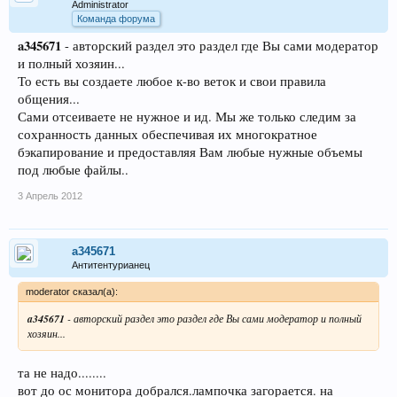
Administrator
Команда форума
a345671
- авторский раздел это раздел где Вы сами модератор
и полный хозяин...
То есть вы создаете любое к-во веток и свои правила
общения...
Сами отсеиваете не нужное и ид. Мы же только следим за
сохранность данных обеспечивая их многократное
бэкапирование и предоставляя Вам любые нужные объемы
под любые файлы..
3 Апрель 2012
a345671
Антитентурианец
moderator сказал(а):
a345671
- авторский раздел это раздел где Вы сами модератор и полный
хозяин...
та не надо........
вот до ос монитора добрался.лампочка загорается. на