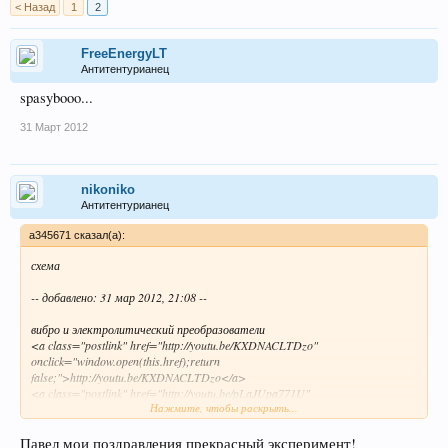
< Назад
1
2
FreeEnergyLT
Антитентурианец
spasybooo...
31 Март 2012
nikoniko
Антитентурианец
a345671 сказал(а):
схема
-- добавлено: 31 мар 2012, 21:08 --
вибро и электролитический преобразователи
<a class="postlink" href="http://youtu.be/KXDNACLTDzo"
onclick="window.open(this.href);return
false;">http://youtu.be/KXDNACLTDzo</a>
<a class="postlink" href="http://youtu.be/pLaJUpa771U"
Нажмите, чтобы раскрыть...
onclick="window.open(this.href);return
false;">http://youtu.be/pLaJUpa771U</a>
Павел мои поздравления прекрасный эксперимент!