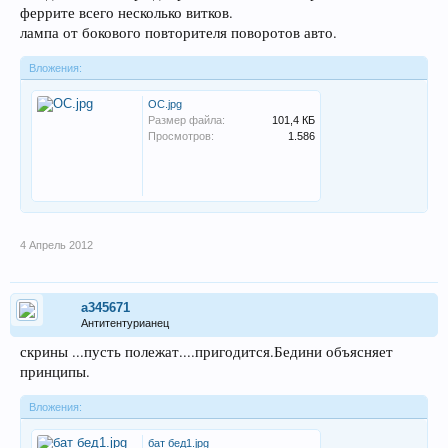
феррите всего несколько витков.
лампа от бокового повторителя поворотов авто.
Вложения:
ОС.jpg
Размер файла:
101,4 КБ
Просмотров:
1.586
4 Апрель 2012
a345671
Антитентурианец
скрины ...пусть полежат....пригодится.Бедини объясняет
принципы.
Вложения:
бат бед1.jpg