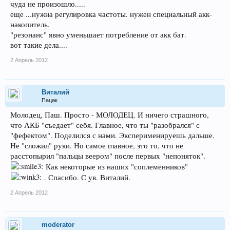
чуда не произошло.....
еще ...нужна регулировка частоты. нужен специальный акк-
накопитель.
"резонанс" явно уменьшает потребление от акк бат.
вот такие дела....
2 Апрель 2012
Виталий
Пацак
Молодец, Паш. Просто - МОЛОДЕЦ. И ничего страшного,
что АКБ "съедает" себя. Главное, что ты "разобрался" с
"фефектом". Поделился с нами. Эксперименируешь дальше.
Не "сложил" руки. Но самое главное, это то, что не
расстопырил "пальцы веером" после первых "непоняток".
Как некоторые из наших "соплеменников"
. Спасибо. С ув. Виталий.
2 Апрель 2012
moderator