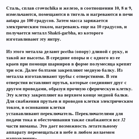
Сталь, сплав crownchika и железо, в соотношении 10, 8 и 9,
измельчаются, помещаются в тигель и нагреваются в печи
aataра до 100 градусов. Затем масса заряжается
электрическим током, нагреваясь еще на 10 градусов, и
получается металл Shakti-garbha, из которого
изготавливают эту янтру.
Из этого металла делают peetha (опору) длиной с руку, и
такой же высоты. В середине опоры и с одного из ее
краев при помощи шарниров в форме полумесяца крепят
три оси. Далее болтами закрепляют медную балку. Из
металла изготавливают трубы с отверстиями. В эти
отверстия вставляют прутья, которые соединяют друг с
другом проводами, образуя прочную сферическую клетку.
Эту клетку закрепляют на верхнем конце медной балки.
Для снабжения прутьев и проводов клетки электрическим
током, в основании клетки
устанавливают переключатель. Переключателями для
подачи тока и обесточивания также снабжаются все
32
части виманы. Это дает возможность летательному
аппарату перемещаться в небе в любом желаемом
направлении».