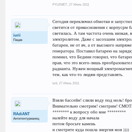
PYLEMET
,
27 Июнь 2011
Сегодня переключил обмотки и запустил г
светится от прикосновения с корпусрм б
светилась. А там частота очень низкая, 
iurii
электролитом. Даже с засохшим электроли
Пацак
батареи, не от вч, а от высокого напря
генератора. Поставил батарею на зарядк
помнил, что Бедини говорил, что батаре
прав, что это всего-лишь преобразовате
радианта. Нужен мощный электромагнит. 
тем, как что-то людям представлять.
iurii
,
27 Июнь 2011
Взяли бассейн! слили воду под ноль! бр
Внимательно смотрим! смотрим! СМОТРИМ
******** к вопросу обо мне *********
RAdiANT
налейте воду для начала
Антитентурианец
потом бросьте камень
и смотрите куда пошла энергия моя ))))