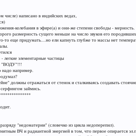
ом числе) написано в индийских ведах,
ся)
вижения-колебания в эфире(а) и они-же степени свободы - мерность.
торого размерность сущего меньше на число звуков его породивших
-то еще придумать....но ели капнуть глубже то массы нет температ
алы.
етился
 - легкие элементарные частицы
 "ВОДУ"!!!
о надо например.
продумал?
ейне" должны отражаться от стенок и сталкиваясь создавать стоячи
и серфингом займись.
***************
ходит.
разряду "недоматерии" (словечко из цикла недоперепил).
ным ВЧ и радиантной энергией в том, что первое опирается эл.п