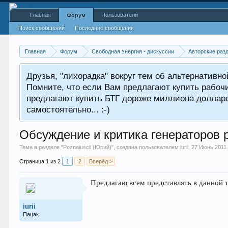
Главная
Пользователи
Форум
Поиск сообщений
Последние сообщения
Главная
Форум
Свободная энергия - дискуссии
Авторские раз
Друзья, "лихорадка" вокруг тем об альтернативн
Помните, что если Вам предлагают купить рабоч
предлагают купить БТГ дороже миллиона долларов
самостоятельно... :-)
Обсуждение и критика генераторов 
Тема в разделе "
Poznaiuscii (Юрий)
", создана пользователем
iurii
,
27 Июнь 2011
Страница 1 из 2
1
2
Вперёд >
Предлагаю всем представлять в данной т
iurii
Пацак