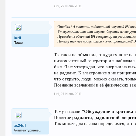
iurii
,
27 Июнь 2011
Ошибки? А считать радиантной энергией ВЧ пол
Утверждать что эта энергия берётся из вакуум
Приводить обычный ВЧ генератор на резонансно
iurii
Почему так все прицепились к электротехнике? 
Пацак
Ты так и не объяснил, откуда вч поле на
низкочвстотный генератор и я наблюдал 
был. Я не утверждал, что энергии на вы
на радиант. К электронике я не прицепил
что открыто, люди, можно сказать, тольк
Познание вселенной и её физических зак
iurii
,
27 Июнь 2011
"Обсуждение и критика 
Тему назвали
радианта
радиантной энерги
Понятие
,
Так может для начала определимся, что 
as24df
Антитентурианец