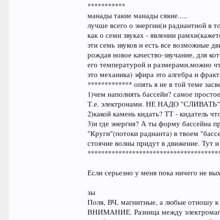
***********
манады такие манады сякие.....
лучше всего о энергии(и радиантной в т
как о семи звуках - явлении рамхи(кажет
эти семь звуков и есть все возможные д
рождая новое качество-звучание, для ко
его температурой и размерами,можно что
это механика) эфира это алгебра и фракт
************* опять я не в той теме засв
1)чем наполнять бассейн? самое простое
Т.е. электронами. НЕ НАДО "СЛИВАТЬ"
2)какой камень кидать? ТТ - кидатель чт
3)и где энергия? А ты форму бассейна 
"Круги"(потоки радианта) в твоем "басс
стоячие волны придут в движение. Тут 
**************************************
Если серьезно у меня пока ничего не вы
зы
Поля, ВЧ, магнитные, а любые отношу к 
ВНИМАНИЕ. Разница между электромагнит