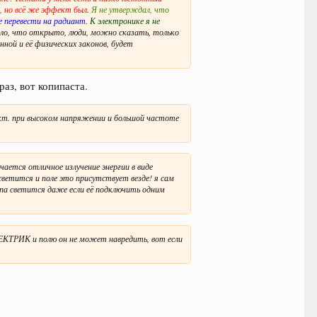
е, но всё же эффект был
.
Я не утверждал, что
 перевести на радиант.
К электронике я не
ало, что открыто, люди, можно сказать, только
нной и её физических законов, будет
раз, вот копипаста.
ект. при высоком напряжении и большой частоте
ается отличное излучение энергии в виде
етится и поле это присутствует везде! я сам
па светится даже если её подключить одним
ЛЕКТРИК и полю он не может навредить, вот если