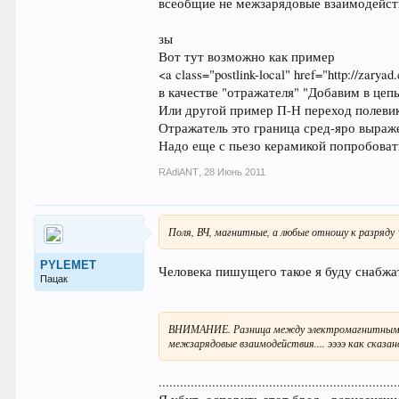
всеобщие не межзарядовые взаимодействи
зы
Вот тут возможно как пример
<a class="postlink-local" href="http://zary
в качестве "отражателя" "Добавим в це
Или другой пример П-Н переход полевик
Отражатель это граница сред-яро выраж
Надо еще с пьезо керамикой попробоват
RAdiANT
,
28 Июнь 2011
Поля, ВЧ, магнитные, а любые отношу к разряду 
PYLEMET
Человека пишущего такое я буду снабжат
Пацак
ВНИМАНИЕ. Разница между электромагнитным ВЧ 
межзарядовые взаимодействия.... ээээ как сказа
...................................................................