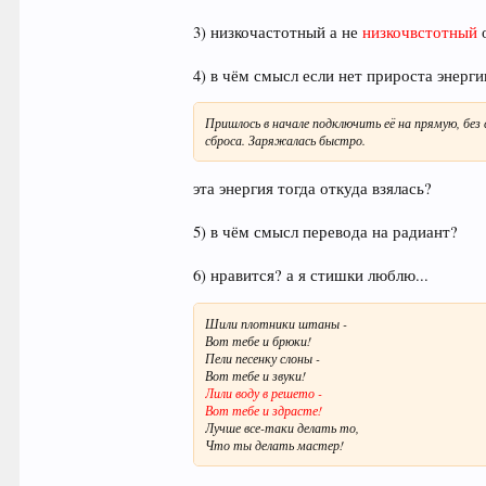
3) низкочастотный а не
низкочвстотный
о
4) в чём смысл если нет прироста энерги
Пришлось в начале подключить её на прямую, без 
сброса. Заряжалась быстро.
эта энергия тогда откуда взялась?
5) в чём смысл перевода на радиант?
6) нравится? а я стишки люблю...
Шили плотники штаны -
Вот тебе и брюки!
Пели песенку слоны -
Вот тебе и звуки!
Лили воду в решето -
Вот тебе и здрасте!
Лучше все-таки делать то,
Что ты делать мастер!