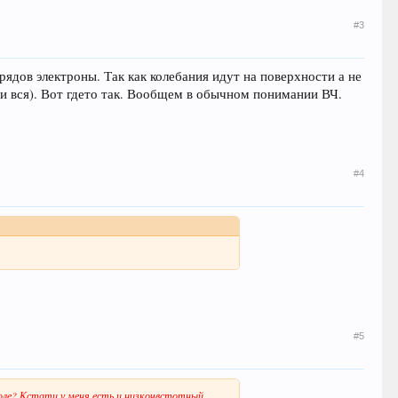
#3
ядов электроны. Так как колебания идут на поверхности а не
и вся). Вот гдето так. Вообщем в обычном понимании ВЧ.
#4
#5
оле?
Кстати у меня есть и низкочвстотный