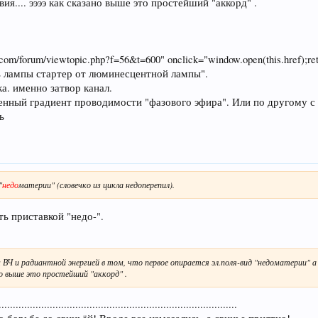
я.... ээээ как сказано выше это простейший "аккорд" .
ad.com/forum/viewtopic.php?f=56&t=600" onclick="window.open(this.href);r
пь лампы стартер от люминесцентной лампы".
а. именно затвор канал.
енный градиент проводимости "фазового эфира". Или по другому с
ь
"
недо
материи" (словечко из цикла недоперепил).
ь приставкой "недо-".
и радиантной энергией в том, что первое опирается эл.поля-вид "недоматерии" а 
но выше это простейший "аккорд" .
....................................................................................