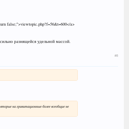
eturn false;">viewtopic.php?f=56&t=600</a>
 сильно разнящейся удельной массой.
#8
вторые на гравитационные-более всеобщие не