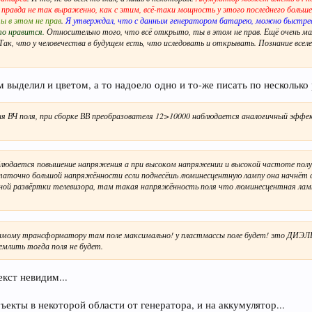
правда не так выраженно, как с этим, всё-таки мощность у этого последнего больш
ы в этом не прав
.
Я утверждал, что с данным генератором батарею, можно быстрее
то нравится.
Относительно того, что всё открыто, ты в этом не прав. Ещё очень м
 Так, что у человечества в будущем есть, что иследовать и открывать. Познание вселе
 выделил и цветом, а то надоело одно и то-же писать по несколько 
ргия ВЧ поля, при сборке ВВ преобразователя 12>10000 наблюдается аналогичный эфф
блюдается повышение напряжения а при высоком напряжении и высокой частоте получ
аточно большой напряжённости если поднесёшь люминесцентную лампу она начнёт св
ной развёртки телевизора, там такая напряжённость поля что люминесцентная лам
к самому трансформатору там поле максимально! у пластмассы поле будет! это ДИЭ
емлить тогда поля не будет.
екст невидим...
бъекты в некоторой области от генератора, и на аккумулятор...