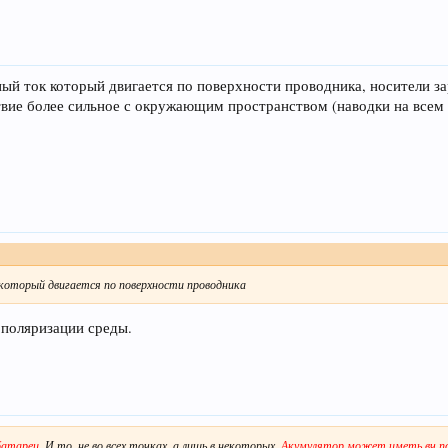
й ток который двигается по поверхности проводника, носители зар
твие более сильное с окружающим пространством (наводки на всем 
который двигается по поверхности проводника
 поляризации среды.
батареи
. И то, не во всех точках, а лишь в некоторых.
Акумулятор может иметь вч п