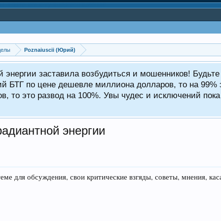
делы
Poznaiuscii (Юрий)
ой энергии заставила возбудиться и мошенников! Будьт
ий БТГ по цене дешевле миллиона долларов, то на 99% э
, то это развод на 100%. Увы чудес и исключений пока 
радиантной энергии
.
еме для обсуждения, свои критические взгяды, советы, мнения, ка