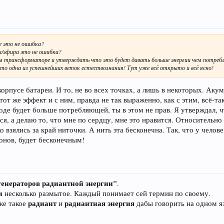
е это не ошибка?
а/эфира это не ошибка?
м трансформаторе и утверждать что это будет давать больше энергии чем потреб
Это одна из успешнейших веток естествознания! Тут уже всё открыто и всё ясно!
 корпусе батареи. И то, не во всех точках, а лишь в некоторых. Аку
тот же эффект и с ним, правда не так выраженно, как с этим, всё-т
ходе будет больше потребляющей, ты в этом не прав. Я утверждал,
ся, а делаю то, что мне по сердцу, мне это нравится. Относительно 
о взялись за край ниточки. А нить эта бесконечна. Так, что у челов
онов, будет бесконечным!
генераторов радиантной энергии"
.
и
несколько размытое. Каждый понимает сей термин по своему.
радиант
радиантная энергия
же такое
и
дабы говорить на одном я