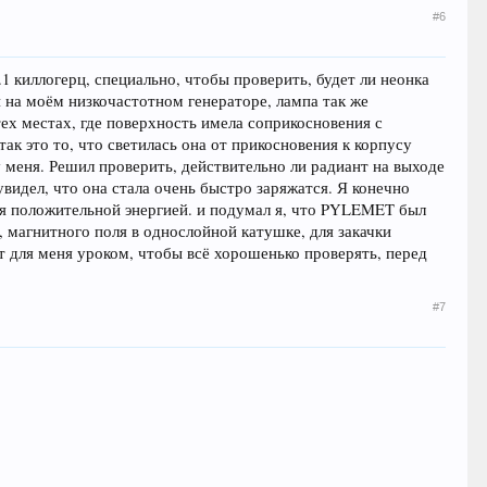
#6
.1 киллогерц, специально, чтобы проверить, будет ли неонка
и на моём низкочастотном генераторе, лампа так же
 тех местах, где поверхность имела соприкосновения с
ак это то, что светилась она от прикосновения к корпусу
у меня. Решил проверить, действительно ли радиант на выходе
увидел, что она стала очень быстро заряжатся. Я конечно
тся положительной энергией. и подумал я, что PYLEMET был
, магнитного поля в однослойной катушке, для закачки
т для меня уроком, чтобы всё хорошенько проверять, перед
#7