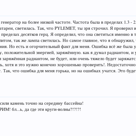
енератор на более низкой частоте. Частота была в пределах 1.3 - 2
атареи, светилась. Так, что PYLEMET, ты зря строчил. Я проверил 
в пределах десятков герц. Я определил, что она светиться именно в
том, так же лампа светилась. Но самое главное, что я обнаружил, т
жения. Но есть и огорчительный факт для меня. Ошибка всё же была 
у, положительной энергией, заряжённую. как я думал радиантом, и 
я заряжённая радиантом, не будет, или очень тяжело будет заряжа
ль, хотя и это нужно конечно хорошенько проверить!. Недостаточно
Так, что ошибка для меня горька, но на ошибках учатся. Это буде
осили камень точно на середину бассейна!
! бл...ь, да где эти круги-волны?!?!?!