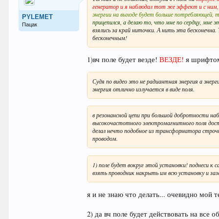
генератор и я наблюдал тот же эффект и с ним, 
энергии на выходе будет больше потребляющей, т
PYLEMET
прицепился, а делаю то, что мне по сердцу, мне э
Пацак
взялись за край ниточки. А нить эта бесконечна.
бесконечным!
1)вч поле будет везде!
ВЕЗДЕ!
я шрифтом
Судя по видео это не радиантная энергия а эне
энергия отлично излучается в виде поля.
в резонансной цепи при большой добротности на
высокочастотного электромагнитного поля дост
делал нечто подобное из трансформатора строч
проводом.
1) поле будет вокруг этой установки! поднеси 
взять проводник накрыть им всю установку и заз
я и не знаю что делать... очевидно мой т
2) да вч поле будет действовать на все о