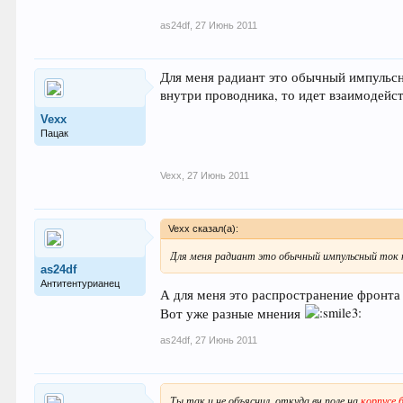
as24df
,
27 Июнь 2011
Для меня радиант это обычный импульсны
внутри проводника, то идет взаимодейс
Vexx
Пацак
Vexx
,
27 Июнь 2011
Vexx сказал(а):
Для меня радиант это обычный импульсный ток 
as24df
Антитентурианец
А для меня это распространение фронта
Вот уже разные мнения
as24df
,
27 Июнь 2011
Ты так и не объяснил, откуда вч поле на
корпусе 