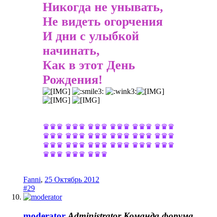
Никогда не унывать,
Не видеть огорчения
И дни с улыбкой
начинать,
Как в этот День
Рождения!
♛♛♛ ♛♛♛ ♛♛♛ ♛♛♛ ♛♛♛ ♛♛♛
♛♛♛ ♛♛♛ ♛♛♛ ♛♛♛ ♛♛♛ ♛♛♛
♛♛♛ ♛♛♛ ♛♛♛ ♛♛♛ ♛♛♛ ♛♛♛
♛♛♛ ♛♛♛ ♛♛♛
Fanni
,
25 Октябрь 2012
#29
moderator
Administrator
Команда форума