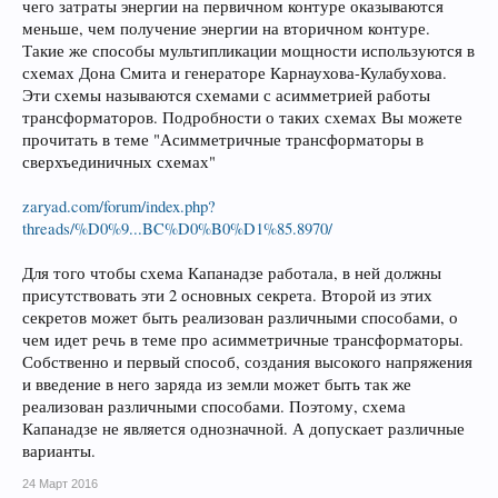
чего затраты энергии на первичном контуре оказываются
меньше, чем получение энергии на вторичном контуре.
Такие же способы мультипликации мощности используются в
схемах Дона Смита и генераторе Карнаухова-Кулабухова.
Эти схемы называются схемами с асимметрией работы
трансформаторов. Подробности о таких схемах Вы можете
прочитать в теме "Асимметричные трансформаторы в
сверхъединичных схемах"
zaryad.com/forum/index.php?
threads/%D0%9...BC%D0%B0%D1%85.8970/
Для того чтобы схема Капанадзе работала, в ней должны
присутствовать эти 2 основных секрета. Второй из этих
секретов может быть реализован различными способами, о
чем идет речь в теме про асимметричные трансформаторы.
Собственно и первый способ, создания высокого напряжения
и введение в него заряда из земли может быть так же
реализован различными способами. Поэтому, схема
Капанадзе не является однозначной. А допускает различные
варианты.
24 Март 2016