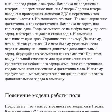
к ней провод рядом с качером. Лампочка не соединена с
качером, но переменное поле сил Ампера-Лоренца качера
наводит в проводниках лампочки ЭДС и переменных ток
высокой частоты. Но мощность его мала. Так как напряжение
достаточно, а ток недостаточен. Лампочка не горит, или
горит едва едва. Тогда заземляете ее на любую массу где есть
заряд, к батерее или даже в стакан воды. И лампочка
вспыхивает ярко-ярко. Спрашивается, почему? Да потому,
что в ней ток усилился. И с чего бы ему усилиться, если
через лампочку не начинает двигаться дополнительный
заряд, берущийся из заземления как из емкости? При этом,
ввиду большой емкости земли при извлечении из нее
сравнительно небольшого заряда изменение ее потенциала,
создаваемое этим извлечением достаточно мало. И потому
требует очень малых затрат энергии для привлечения этого
дополнительного заряда в лампочку.
Пояснение модели работы поля
Представьте, что у нас есть разность потенциалов в 1 вольт.
Какова ее энергия? Эта энергия не определена и не имеет