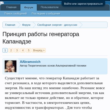
Войти или зарегистрироваться
Главная
Пользователи
Форум
Поиск сообщений
Последние сообщения
Главная
Форум
Свободная энергия - дискуссии
Общие принципы устройств альтернативной техники
Принцип работы генератора
Капанадзе
1
2
3
4
5
Вперёд >
AAbramovich
Автор Теоретических основ Альтернативной техники
Существует мнение, что генератор Капанадзе работает за
счет резонанса, в ходе которого выделяется дополнительная
энергия. На наш взгляд это мнение ошибочно. Резонанс вовсе
не универсальный источник дополнительной энергии, так как
включает не только прямое действие, но и обратное, которое
тормозит. В частности, в электротехнических цепях,
индуктивностях и трансформаторах . Для того чтобы