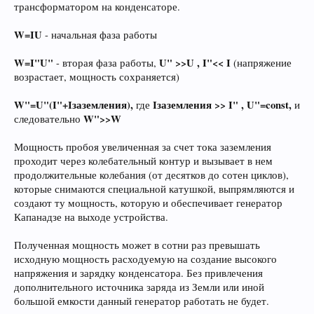
трансформатором на конденсаторе.
W=IU
- начальная фаза работы
W=I"U"
U" >>U , I"<< I
- вторая фаза работы,
(напряжение
возрастает, мощность сохраняется)
W"=U"(I"+Iзаземления),
Iзаземления >> I" , U"=const,
где
и
W">>W
следовательно
Мощность пробоя увеличенная за счет тока заземления
проходит через колебательный контур и вызывает в нем
продолжительные колебания (от десятков до сотен циклов),
которые снимаются специальной катушкой, выпрямляются и
создают ту мощность, которую и обеспечивает генератор
Капанадзе на выходе устройства.
Полученная мощность может в сотни раз превышать
исходную мощность расходуемую на создание высокого
напряжения и зарядку конденсатора. Без привлечения
дополнительного источника заряда из Земли или иной
большой емкости данный генератор работать не будет.