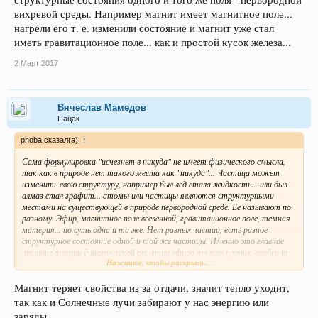
вихревой среды. Например магнит имеет магнитное поле...
нагрели его т. е. изменили состояние и магнит уже стал
иметь гравитационное поле... как и простой кусок железа...
2 Март 2017
Вячеслав Мамедов
Пацак
phoba сказал(а):
↑
Сама формулировка "исчезнет в никуда" не имеет физического смысла,
так как в природе нет такого места как "никуда"... Частица может
изменить свою структуру, например был лед стала жидкость... или был
алмаз стал графит... атомы или частицы являются структурными
местами на существующей в природе первородной среде. Ее называют по
разному. Эфир, магнитное поле вселенной, гравитационное поле, темная
материя... но суть одна и та же. Нет разных частиц, есть разное
структурное состояние одной и той же частицы. Именно это главное
отличие теории динамической решетки эфира от всех прочих, особенно
Нажмите, чтобы раскрыть...
официальных научных концепций, в которых 5000 "разных частиц"...но
нет никакого представления хотя бы об одной из них... Равно как и нет
разных полей... скажем гравитационного или магнитного... но есть
Магнит теряет свойства из за отдачи, значит тепло уходит,
разные структурные состояния одного и того же поля - первородной
так как и Солнечные лучи забирают у нас энергию или
вихревой среды. Например магнит имеет магнитное поле... нагрели его т.
заряды.