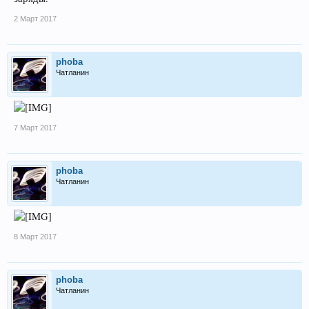
е. изменили состояние и магнит уже стал иметь гравитационное поле...
как и простой кусок железа...
2 Март 2017
phoba
Чатланин
7 Март 2017
phoba
Чатланин
8 Март 2017
phoba
Чатланин