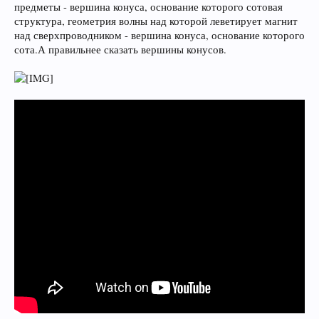
предметы - вершина конуса, основание которого сотовая
структура, геометрия волны над которой леветирует магнит
над сверхпроводником - вершина конуса, основание которого
сота.А правильнее сказать вершины конусов.