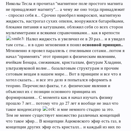
Николы Тесла я прочитал "магнитное поле простого магнита
не принадлежит магниту"... а чему же оно тогда принадлежит
- спросил себя я... Срочно приобрел микроскоп, магнитную
жидкость, настрогал сухих опилок, вооружился батарейками,
блоками питания и катушками, обложил себя со всех сторон
мультиметрами и всякими справочниками... как в крепости
Налил жидкость и увеличил ее в 20 раз... и я увидел
основной принцип..
там соты... и в одно мгновения я понял
Мгновенно я провел параллель с пчелиными сотами...потом я
начал "применять" этот принцип к физическим явлениям,
ячейкам Бенара, снежинкам, кристаллам, фигурам Хладини,
ультразвуковой волне... базальтовым структурам и прочим
сотовым вещам в нашем мире... Вот в принципе и все что я
хотел сказать... и все это дело я попытался оформить в
теорию. Перечислил факты, т.е. физические явления и
объяснил их с позиции основного принципа их
формирования... С момента как я начал изучать физику
прошло 7 лет... потому что до 27 лет я вообще не знал что
такое конденсатор
и мне немного стыдно за это.
Тем не менее существует множество различных концепций
что такое эфир... В концепции Ацюковского эфир есть газ, в
концепции других эфир есть кристалл... и каждый из них по