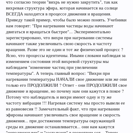
что согласно теории "вихрь не нужно закрутить", так как
вихревая структура эфира, которая начинается на солнце
ВСЕГДА находится в процессе движения и вращения.
Приведу такой пример, чтобы было можно понять. Учебники
нам говорят: "При нагревании частицы воды начинают
двигаться и вращаться быстрее"... Экспериментально
зарегистрировано, что вихри при нагревании системы
начинают также увеличивать свою скорость и частоту
вращения. Разве это не один и тот же физический процесс ?
Ясно, что процессы идентичны. Иными словами наблюдая за
изменением состояния этой вихревой структуры мы
наблюдаем "изменение частиц при увеличении
температуры". А теперь главный вопрос: "Вихри при
нагревании температуры НАЧАЛИ свое движение или же они
только его ПРОДОЛЖИЛИ ? Ответ - они ПРОДОЛЖИЛИ свое
движение и вращение, но почему нам они кажутся в покое ?
Потому что наблюдатель и вихри имеют одну и ту же
частоту вибрации !!! Нагревая систему мы просто вывели ее
из равновесия !! Замечательный факт, что при нагревании
эфироны начинают увеличивать свое вращение и скорость
движения... при достижении температуры окружающей
среды их движение останавливается... они нам кажутся
"неподвижными" и "застывают" в геометрии сот... Теперь