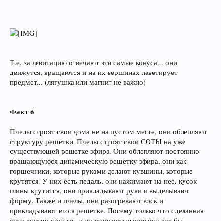
Т.е. за левитацию отвечают эти самые конуса... они
движутся, вращаются и на их вершинах леветирует
предмет... (лягушка или магнит не важно)
Факт 6
Пчелы строят свои дома не на пустом месте, они облепляют
структуру решетки. Пчелы строят свои СОТЫ на уже
существующей решетке эфира. Они облепляют постоянно
вращающуюся динамическую решетку эфира, они как
горшечники, которые руками делают кувшины, которые
крутятся. У них есть педаль, они нажимают на нее, кусок
глины крутится, они прикладывают руки и выделывают
форму. Также и пчелы, они разогревают воск и
прикладывают его к решетке. Посему только что сделанная
сота внутри круглая, а по мере остывания она как бы