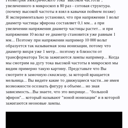
увеличенного в микроскоп в 80 раз - сотовая структура.
(почему высокой частоты я взял в кавычки поймем позже)
Я экспериментально установил, что при напряжении 1 вольт
диаметр частицы эфирона составляет 0,1 мм... а при
увеличении напряжения диаметр частицы растет... и при
напряжении 10 вольт ее диаметр становится уже равным 1
мм... Поэтому при напряжении например 10 000 вольт
образуется так называемая зона ионизации, потому что
диаметр вихря уже 1 метр... поэтому в близости от
трансформатора Тесла зажигаются лампы например... Когда
мы смотрим на дугу тока высокой частоты в микроскоп мы
видим примерно такую картину. Представьте что Вы
скважину
смотрите в замочную
, за которой вращается
мельница... Вы видите какие то движущиеся части...не имея
возможности осознать фигуру в объеме... но зная
зависимость...Вы знаете, что это вихрище... "большой
эфирон"... который называют "зоной ионизации" и в которой
зажигаются неоновые лампы.