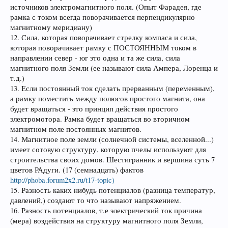
источников электромагнитного поля. (Опыт Фарадея, где
рамка с током всегда поворачивается перпендикулярно
магнитному меридиану)
12. Сила, которая поворачивает стрелку компаса и сила,
которая поворачивает рамку с ПОСТОЯННЫМ током в
направлении север - юг это одна и та же сила, сила
магнитного поля Земли (ее называют сила Ампера, Лоренца и
т.д.)
13. Если постоянный ток сделать прерванным (переменным),
а рамку поместить между полюсов простого магнита, она
будет вращаться - это принцип действия простого
электромотора. Рамка будет вращаться во вторичном
магнитном поле постоянных магнитов.
14. Магнитное поле земли (солнечной системы, вселенной...)
имеет сотовую структуру, которую пчелы используют для
строительства своих домов. Шестигранник и вершина суть 7
цветов РАдуги. (17 (семнадцать) фактов
http://phoba.forum2x2.ru/t17-topic)
15. Разность каких нибудь потенциалов (разница температур,
давлений,) создают то что называют напряжением.
16. Разность потенциалов, т.е электрический ток причина
(мера) воздействия на структуру магнитного поля Земли,