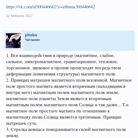
https://vk.com/id300446642?z=albums300446642
12 Февраль 2017
phoba
Чатланин
1. Все взаимодействия в природе (магнитное, слабое,
сильное, электромагнитное, гравитационное, тепловое,
торсионное, звуковое и прочие происходят посредством
деформации (изменения структуры) магнитного поля.
2. Принцип матрешек магнитного поля вселенной. Магнитное
поле простого магнита является вторичным (находящимся
внутри него) магнитным полем магнитного поля земли,
магнитное поле планеты Земля является вторичным
магнитным полем магнитного поля Солнца и так далее... Т.е.
магнитное поле простого магнита по отношению к
магнитному полю Солнца является третичным. Принцип
матрешек суть.
3. Стрелка компаса поворачивается силой магнитного поля
земли.