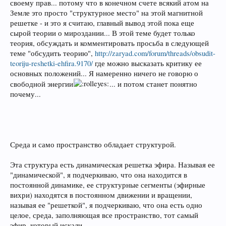
своему прав... потому что в конечном счете всякий атом на
Земле это просто "структурное место" на этой магнитной
решетке - и это я считаю, главный вывод этой пока еще
сырой теории о мироздании... В этой теме будет только
теория, обсуждать и комментировать просьба в следующей
теме "обсудить теорию",
http://zaryad.com/forum/threads/obsudit-
teoriju-reshetki-ehfira.9170/
где можно высказать критику ее
основных положений... Я намеренно ничего не говорю о
свободной энергии
... и потом станет понятно
почему...
Среда и само пространство обладает структурой.
Эта структура есть динамическая решетка эфира. Называя ее
"динамической", я подчеркиваю, что она находится в
постоянной динамике, ее структурные сегменты (эфирные
вихри) находятся в постоянном движении и вращении,
называя ее "решеткой", я подчеркиваю, что она есть одно
целое, среда, заполняющая все пространство, тот самый
эфир, который искали...