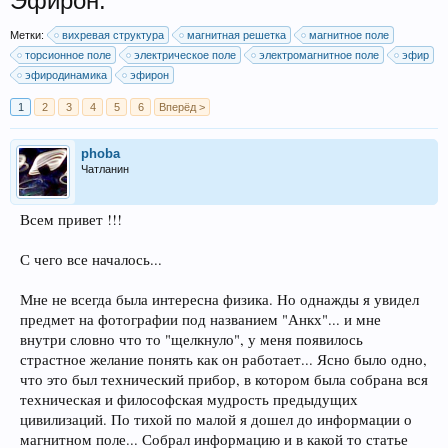
Эфирон.
Метки:
вихревая структура
магнитная решетка
магнитное поле
торсионное поле
электрическое поле
электромагнитное поле
эфир
эфиродинамика
эфирон
1
2
3
4
5
6
Вперёд >
phoba
Чатланин
Всем привет !!!
С чего все началось...
Мне не всегда была интересна физика. Но однажды я увидел
предмет на фотографии под названием "Анкх"... и мне
внутри словно что то "щелкнуло", у меня появилось
страстное желание понять как он работает... Ясно было одно,
что это был технический прибор, в котором была собрана вся
техническая и философская мудрость предыдущих
цивилизаций. По тихой по малой я дошел до информации о
магнитном поле... Собрал информацию и в какой то статье