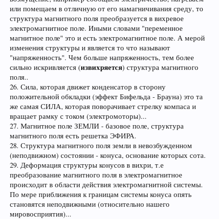
или помещаем в отличную от его намагничивания среду, то
структура магнитного поля преобразуется в вихревое
электромагнитное поле. Иными словами "переменное
магнитное поле" это и есть электромагнитное поле. А мерой
изменения структуры и является то что называют
"напряженность". Чем больше напряженность, тем более
извихряется
сильно искривляется (
) структура магнитного
поля..
26. Сила, которая движет конденсатор в сторону
положительной обкладки (эффект Бифельда - Брауна) это та
же самая СИЛА, которая поворачивает стрелку компаса и
вращает рамку с током (электромоторы)...
27. Магнитное поле ЗЕМЛИ - базовое поле, структура
магнитного поля есть решетка ЭФИРА.
28. Структура магнитного поля земли в невозбужденном
(неподвижном) состоянии - конуса, основание которых сота.
29. Деформация структуры конусов в вихри, т.е
преобразование магнитного поля в электромагнитное
происходит в области действия электромагнитной системы.
По мере приближения к границам системы конуса опять
становятся неподвижными (относительно нашего
мировосприятия)...