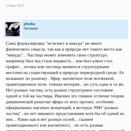
1 Март 2017
phoba
Чатланин
Сама формулировка "исчезнет в никуда" не имеет
физического смысла, так как в природе нет такого места как
"никуда"... Частица может изменить свою структуру,
например был лед стала жидкость... или был алмаз стал
графит... атомы или частицы являются структурными
местами на существующей в природе первородной среде. Ее
называют по разному. Эфир, магнитное поле вселенной,
гравитационное поле, темная материя... но суть одна и та же.
Нет разных частиц, есть разное структурное состояние
одной и той же частицы. Именно это главное отличие теории
динамической решетки эфира от всех прочих, особенно
официальных научных концепций, в которых 5000 "разных
частиц"...но нет никакого представления хотя бы об одной из
них... Равно как и нет разных полей... скажем
гравитационного или магнитного... но есть разные
структурные состояния одного и того же поля - первородной