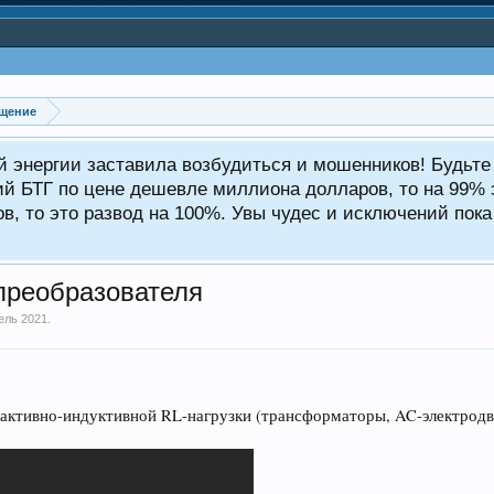
щение
ой энергии заставила возбудиться и мошенников! Будьт
ий БТГ по цене дешевле миллиона долларов, то на 99% э
, то это развод на 100%. Увы чудес и исключений пока 
преобразователя
ель 2021
.
ктивно-индуктивной RL-нагрузки (трансформаторы, AC-электродвиг