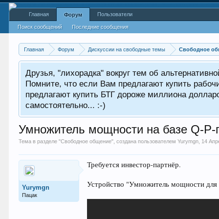
Главная
Пользователи
Форум
Поиск сообщений
Последние сообщения
Главная
Форум
Дискуссии на свободные темы
Свободное об
Друзья, "лихорадка" вокруг тем об альтернативн
Помните, что если Вам предлагают купить рабоч
предлагают купить БТГ дороже миллиона долларов
самостоятельно... :-)
Умножитель мощности на базе Q-P-
Тема в разделе "
Свободное общение
", создана пользователем
Yurymgn
,
14 Апр
Требуется инвестор-партнёр.
Устройство "Умножитель мощности для а
Yurymgn
Пацак