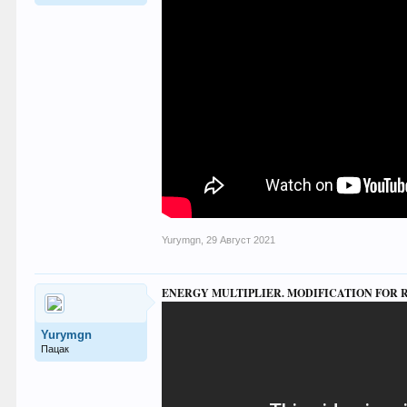
Yurymgn
,
29 Август 2021
ENERGY MULTIPLIER. MODIFICATION FOR R
Yurymgn
Пацак