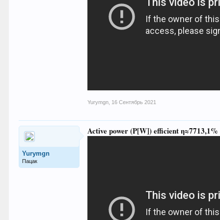
Yurymgn
,
16 Сентябрь 2021
Active power (P[W]) efficient η≈7713,1%
Yurymgn
Пацак