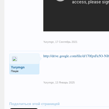
Yurymgn
,
17 Сентябрь 2021
http://drive.google.com/file/d/170fpxFa5
Yurymgn
Пацак
Yurymgn
,
13 Январь 2025
Поделиться этой страницей