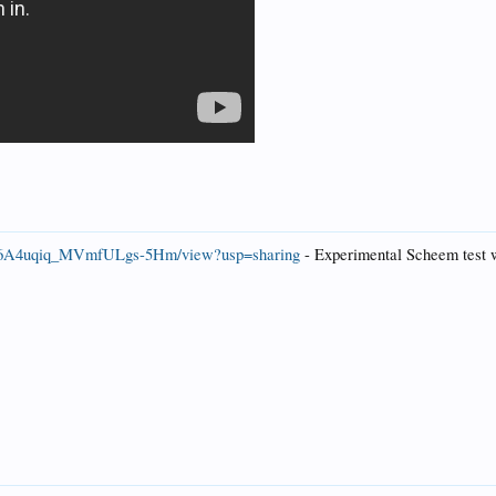
O-NI6A4uqiq_MVmfULgs-5Hm/view?usp=sharing
- Experimental Scheem test 