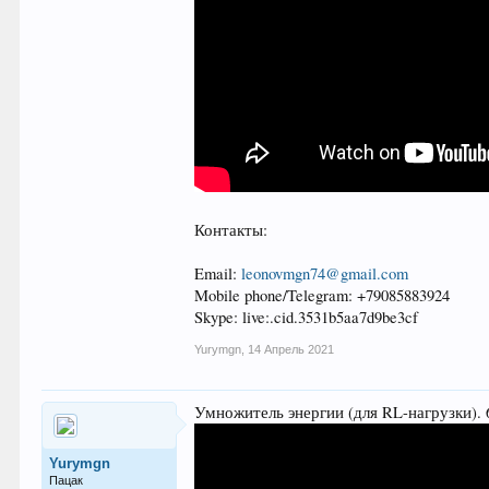
Контакты:
Email:
leonovmgn74@gmail.com
Mobile phone/Telegram: +79085883924
Skype: live:.cid.3531b5aa7d9be3cf
Yurymgn
,
14 Апрель 2021
Умножитель энергии (для RL-нагрузки). 670
Yurymgn
Пацак