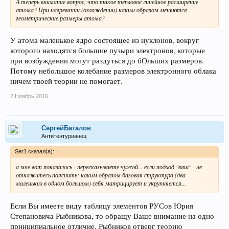
А теперь внимание вопрос, что такое тепловое линейное расширение
атома? При нагревании (охлаждении) каким образом меняются
геометрические размеры атома?
У атома маленькое ядро состоящее из нуклонов, вокруг
которого находятся большие пузыри электронов, которые
при возбуждении могут раздуться до бОльших размеров.
Потому небольшое колебание размеров электронного облака
ничем твоей теории не помогает.
2 Ноябрь 2016
СергейБаталов
Антитентурианец
Ser1 сказал(а):
↑
а мне вот показалось - пересказываете чужой... если подход "ваш" - не
откажитесь пояснить: каким образом базовая структура (два
маленьких в одном большом) себя матрицирует и укрупняется...
Если Вы имеете виду таблицу элементов РУСов Юрия
Степановича Рыбникова, то обращу Ваше внимание на одно
принципиальное отличие. Рыбников отверг теорию