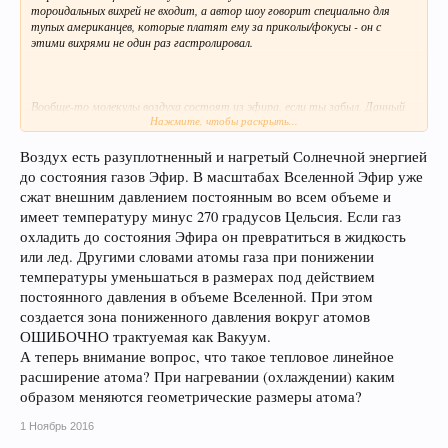
Я тебе способ которым газ уплотняется в частицу "протон" на модели
тороидальных вихрей не входит, а автор шоу говорит специально для
продемонстрировал, а теперь ты хоть как-нибудь продемонстрируй или
тупых американцев, которые платят ему за приколы/фокусы - он с
опиши процесс сжимания эфира в атом водорода или протон в твоей
этими вихрями не один раз гастролировал.
теории.
Вообще-то молекулы воздуха состоят из эфира, если ты забыл. Данный
Нажмите, чтобы раскрыть...
опыт демонстрирует моделирование в газообразном воздухе процесса
происходящего в газообразном эфире. Данный опыт показывает как
можно без всяких волшебных трюков уплотнять _газы_ путём
Воздух есть разуплотненный и нагретый Солнечной энергией
формирования из них тороидальных вихрей, а эфир, если ты опять не
до состояния газов Эфир. В масштабах Вселенной Эфир уже
забыл, у нас тоже газ.
сжат внешним давлением постоянным во всем объеме и
имеет температуру минус 270 градусов Цельсия. Если газ
Я тебе способ которым газ уплотняется в частицу "протон" на модели
продемонстрировал, а теперь ты хоть как-нибудь продемонстрируй или
охладить до состояния Эфира он превратиться в жидкость
опиши процесс сжимания эфира в атом водорода или протон в твоей
или лед. Другими словами атомы газа при понижении
теории.
температуры уменьшаться в размерах под действием
постоянного давления в объеме Вселенной. При этом
создается зона пониженного давления вокруг атомов
ОШИБОЧНО трактуемая как Вакуум.
А теперь внимание вопрос, что такое тепловое линейное
расширение атома? При нагревании (охлаждении) каким
образом меняются геометрические размеры атома?
1 Ноябрь 2016