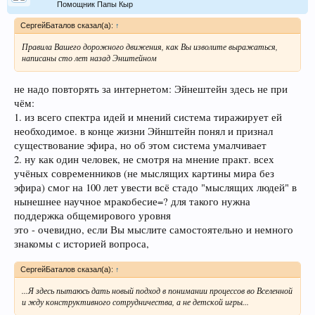
Помощник Папы Кыр
СергейБаталов сказал(а):
↑
Правила Вашего дорожного движения, как Вы изволите выражаться,
написаны сто лет назад Энштейном
не надо повторять за интернетом: Эйнештейн здесь не при
чём:
1. из всего спектра идей и мнений система тиражирует ей
необходимое. в конце жизни Эйнштейн понял и признал
существование эфира, но об этом система умалчивает
2. ну как один человек, не смотря на мнение практ. всех
учёных современников (не мыслящих картины мира без
эфира) смог на 100 лет увести всё стадо "мыслящих людей" в
нынешнее научное мракобесие=? для такого нужна
поддержка общемирового уровня
это - очевидно, если Вы мыслите самостоятельно и немного
знакомы с историей вопроса,
СергейБаталов сказал(а):
↑
...Я здесь пытаюсь дать новый подход в понимании процессов во Вселенной
и жду конструктивного сотрудничества, а не детской игры...