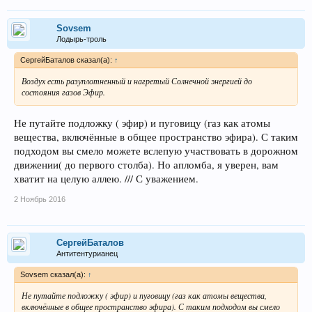
Sovsem
Лодырь-троль
СергейБаталов сказал(а):
↑
Воздух есть разуплотненный и нагретый Солнечной энергией до
состояния газов Эфир.
Не путайте подложку ( эфир) и пуговицу (газ как атомы
вещества, включённые в общее пространство эфира). С таким
подходом вы смело можете вслепую участвовать в дорожном
движении( до первого столба). Но апломба, я уверен, вам
хватит на целую аллею. /// С уважением.
2 Ноябрь 2016
СергейБаталов
Антитентурианец
Sovsem сказал(а):
↑
Не путайте подложку ( эфир) и пуговицу (газ как атомы вещества,
включённые в общее пространство эфира). С таким подходом вы смело