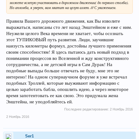
можете вслепую участвовать в дорожном движении( до первого столба).
Но апломба, я уверен, вам хватит на целую аллею. /// С уважением.
Правила Вашего дорожного движения, как Вы изволите
выражаться, написаны сто лет назад Энштейном и еже с ним.
Неужели целого Века времени не хватает, чобы осознать
этот ТУПИКОВЫЙ путь развития. Люди, заучившие
наизусть километры формул, достойны лучшего применения
своим способностям! Я здесь пытаюсь дать новый подход в
понимании процессов во Вселенной и жду конструктивного
сотрудничества, а не детской игры в Сам Дурак! На
подобные выпады больше отвечать не буду, мне это не
интерено! На одном супернаучном форуме я уже встречал
подобных Троллей, которые выуживают информацию с
целью заработать бабла, опошлить идею, а через некоторое
время запотентовать ее как свою. Это придумала жена
Энштейна, не уподобляйтесь ей.
Последнее редактирование:
2 Ноябрь 2016
2 Ноябрь 2016
Ser1