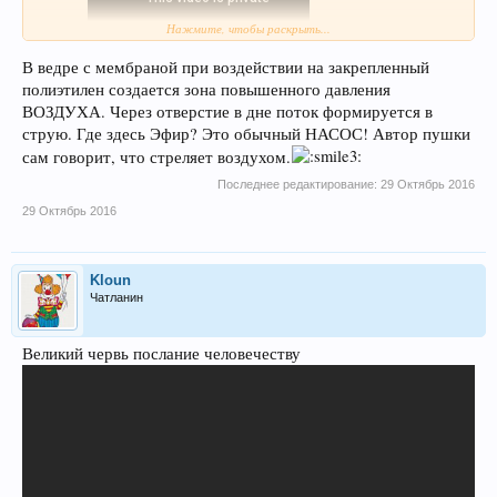
Нажмите, чтобы раскрыть...
В ведре с мембраной при воздействии на закрепленный
сбивают
полиэтилен создается зона повышенного давления
ВОЗДУХА. Через отверстие в дне поток формируется в
струю. Где здесь Эфир? Это обычный НАСОС! Автор пушки
сам говорит, что стреляет воздухом.
Последнее редактирование:
29 Октябрь 2016
29 Октябрь 2016
Kloun
Чатланин
Великий червь послание человечеству