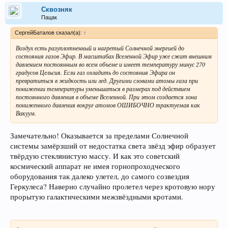
Сквозняк
Пацак
СергейБаталов сказал(а):
↑
Воздух есть разуплотненный и нагретый Солнечной энергией до
состояния газов Эфир. В масштабах Вселенной Эфир уже сжат внешним
давлением постоянным во всем объеме и имеет температуру минус 270
градусов Цельсия. Если газ охладить до состояния Эфира он
превратиться в жидкость или лед. Другими словами атомы газа при
понижении температуры уменьшаться в размерах под действием
постоянного давления в объеме Вселенной. При этом создается зона
пониженного давления вокруг атомов ОШИБОЧНО трактуемая как
Вакуум.
Замечательно! Оказывается за пределами Солнечной
системы замёрзший от недостатка света звёзд эфир образует
твёрдую стеклянистую массу. И как это советский
космический аппарат не имея горнопроходческого
оборудования так далеко улетел, до самого созвездия
Геркулеса? Наверно случайно пролетел через кротовую нору
прорытую галактическими межзвёздными кротами.