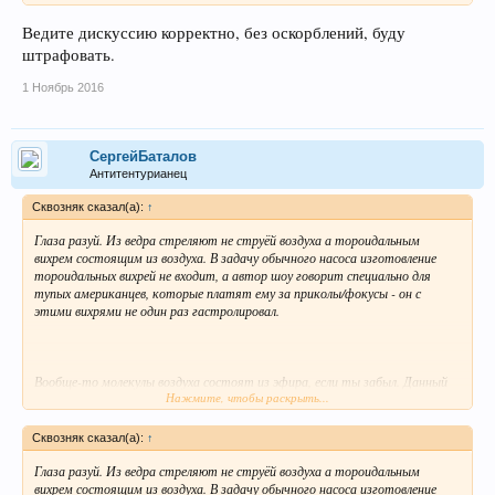
Ведите дискуссию корректно, без оскорблений, буду
штрафовать.
1 Ноябрь 2016
СергейБаталов
Антитентурианец
Сквозняк сказал(а):
↑
Глаза разуй. Из ведра стреляют не струёй воздуха а тороидальным
вихрем состоящим из воздуха. В задачу обычного насоса изготовление
тороидальных вихрей не входит, а автор шоу говорит специально для
тупых американцев, которые платят ему за приколы/фокусы - он с
этими вихрями не один раз гастролировал.
Вообще-то молекулы воздуха состоят из эфира, если ты забыл. Данный
Нажмите, чтобы раскрыть...
опыт демонстрирует моделирование в газообразном воздухе процесса
происходящего в газообразном эфире. Данный опыт показывает как
можно без всяких волшебных трюков уплотнять _газы_ путём
Сквозняк сказал(а):
↑
формирования из них тороидальных вихрей, а эфир, если ты опять не
забыл, у нас тоже газ.
Глаза разуй. Из ведра стреляют не струёй воздуха а тороидальным
вихрем состоящим из воздуха. В задачу обычного насоса изготовление