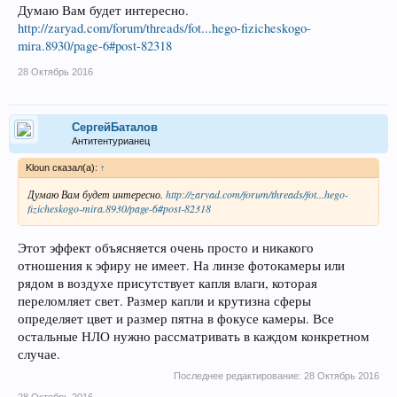
Думаю Вам будет интересно.
http://zaryad.com/forum/threads/fot...hego-fizicheskogo-
mira.8930/page-6#post-82318
28 Октябрь 2016
СергейБаталов
Антитентурианец
Kloun сказал(а):
↑
Думаю Вам будет интересно.
http://zaryad.com/forum/threads/fot...hego-
fizicheskogo-mira.8930/page-6#post-82318
Этот эффект объясняется очень просто и никакого
отношения к эфиру не имеет. На линзе фотокамеры или
рядом в воздухе присутствует капля влаги, которая
переломляет свет. Размер капли и крутизна сферы
определяет цвет и размер пятна в фокусе камеры. Все
остальные НЛО нужно рассматривать в каждом конкретном
случае.
Последнее редактирование:
28 Октябрь 2016
28 Октябрь 2016