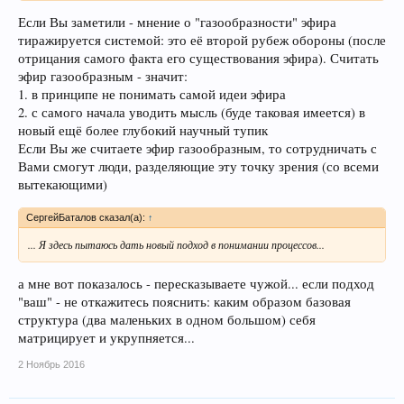
Если Вы заметили - мнение о "газообразности" эфира
тиражируется системой: это её второй рубеж обороны (после
отрицания самого факта его существования эфира). Считать
эфир газообразным - значит:
1. в принципе не понимать самой идеи эфира
2. с самого начала уводить мысль (буде таковая имеется) в
новый ещё более глубокий научный тупик
Если Вы же считаете эфир газообразным, то сотрудничать с
Вами смогут люди, разделяющие эту точку зрения (со всеми
вытекающими)
СергейБаталов сказал(а):
↑
... Я здесь пытаюсь дать новый подход в понимании процессов...
а мне вот показалось - пересказываете чужой... если подход
"ваш" - не откажитесь пояснить: каким образом базовая
структура (два маленьких в одном большом) себя
матрицирует и укрупняется...
2 Ноябрь 2016