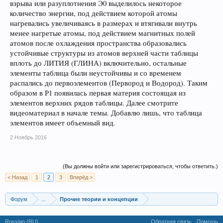
взрыва или разуплотнения Э0 выделилось некоторое
количество энергии, под действием которой атомы
нагревались увеличиваясь в размерах и втягивали внутрь
менее нагретые атомы, под действием магнитных полей
атомов после охлаждения пространства образовались
устойчивые структуры из атомов верхней части таблицы
вплоть до ЛИТИЯ (ГЛИНА) включительно, остальные
элементы таблица были неустойчивы и со временем
распались до первоэлементов (Первород и Водород). Таким
образом в Р1 появилась первая материя состоящая из
элементов верхних рядов таблицы. Далее смотрите
видеоматериал в начале темы. Добавлю лишь, что таблица
элементов имеет объемный вид.
2 Ноябрь 2016
(Вы должны войти или зарегистрироваться, чтобы ответить.)
< Назад
1
2
3
Вперёд >
Форум
...
Прочие теории и концепции
Russian (RU)
Обратная связь
Помощь