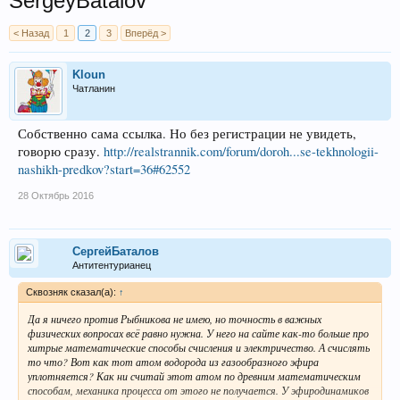
SergeyBatalov
< Назад
1
2
3
Вперёд >
Kloun
Чатланин
Собственно сама ссылка. Но без регистрации не увидеть,
говорю сразу.
http://realstrannik.com/forum/doroh...se-tekhnologii-
nashikh-predkov?start=36#62552
28 Октябрь 2016
СергейБаталов
Антитентурианец
Сквозняк сказал(а):
↑
Да я ничего против Рыбникова не имею, но точность в важных
физических вопросах всё равно нужна. У него на сайте как-то больше про
хитрые математические способы счисления и электричество. А счислять
то что? Вот как тот атом водорода из газообразного эфира
уплотняется? Как ни считай этот атом по древним математическим
способам, механика процесса от этого не получается. У эфиродинамиков