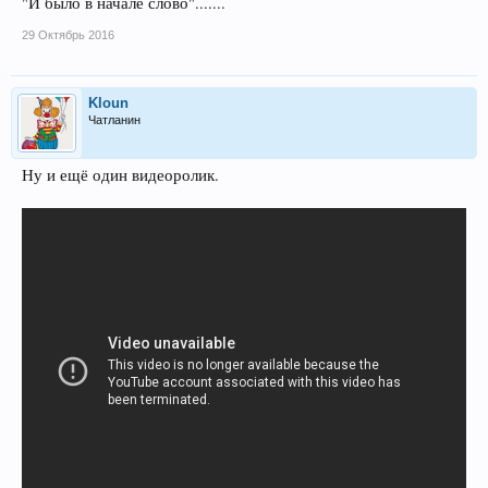
"И было в начале слово".......
29 Октябрь 2016
Kloun
Чатланин
Ну и ещё один видеоролик.