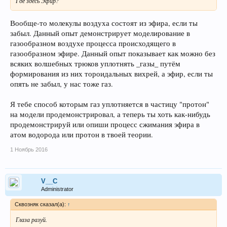
Где здесь Эфир?
Вообще-то молекулы воздуха состоят из эфира, если ты
забыл. Данный опыт демонстрирует моделирование в
газообразном воздухе процесса происходящего в
газообразном эфире. Данный опыт показывает как можно без
всяких волшебных трюков уплотнять _газы_ путём
формирования из них тороидальных вихрей, а эфир, если ты
опять не забыл, у нас тоже газ.
Я тебе способ которым газ уплотняется в частицу "протон"
на модели продемонстрировал, а теперь ты хоть как-нибудь
продемонстрируй или опиши процесс сжимания эфира в
атом водорода или протон в твоей теории.
1 Ноябрь 2016
V__C
Administrator
Сквозняк сказал(а):
↑
Глаза разуй.