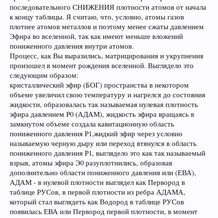
последовательного СНИЖЕНИЯ плотности атомов от начала
к концу таблицы. Я считаю, что, условно, атомы газов
плотнее атомов металлов и поэтому менее сжаты давлением
Эфира во вселенной, так как имеют меньше вложений
пониженного давления внутри атомов.
Процесс, как Вы выразились, матрицирования и укрупнения
произошел в момент рождения вселенной. Выглядело это
следующим образом:
кристаллический эфир (БОГ) пространства в некотором
объеме увеличил свою температуру и нагрелся до состояния
жидкости, образовалась так называемая нулевая плотность
эфира давлением Р0 (АДАМ), жидкость эфира вращаясь в
замкнутом объеме создала кавитационную область
пониженного давления Р1,жидкий эфир через условно
называемую черную дыру или переход втянулся в область
пониженного давления Р1, выглядело это как так называемый
взрыв, атомы эфира Э0 разуплотнились, образовав
дополнительно области пониженного давления или (ЕВА),
АДАМ - в нулевой плотности выглядел как Первород в
таблице РУСов, в первой плотности из ребра АДАМА,
который стал выглядеть как Водород в таблице РУСов
появилась ЕВА или Первород первой плотности, в момент