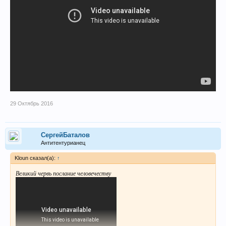
29 Октябрь 2016
СергейБаталов
Антитентурианец
Kloun сказал(а):
↑
Великий червь послание человечеству