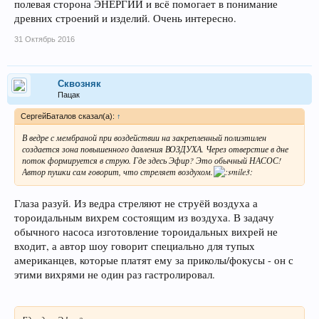
полевая сторона ЭНЕРГИИ и всё помогает в понимание
древних строений и изделий. Очень интересно.
31 Октябрь 2016
Сквозняк
Пацак
СергейБаталов сказал(а):
↑
В ведре с мембраной при воздействии на закрепленный полиэтилен
создается зона повышенного давления ВОЗДУХА. Через отверстие в дне
поток формируется в струю. Где здесь Эфир? Это обычный НАСОС!
Автор пушки сам говорит, что стреляет воздухом.
Глаза разуй. Из ведра стреляют не струёй воздуха а
тороидальным вихрем состоящим из воздуха. В задачу
обычного насоса изготовление тороидальных вихрей не
входит, а автор шоу говорит специально для тупых
американцев, которые платят ему за приколы/фокусы - он с
этими вихрями не один раз гастролировал.