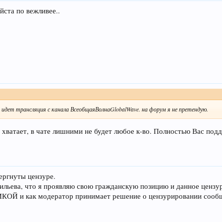
йста по вежливее..
а идет трансляция с канала ВсеобщаяВолнаGlobalWave. на форум я не претендую.
не хватает, в чате лишними не будет любое к-во. Полностью Вас по
ергнуты цензуре.
льева, что я проявляю свою гражданскую позицию и данное цензу
ИКОЙ и как модератор принимает решение о цензурировании сообщ