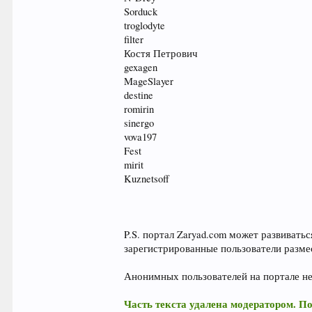
Sorduck
troglodyte
filter
Костя Петрович
gexagen
MageSlayer
destine
romirin
sinergo
vova197
Fest
mirit
Kuznetsoff
P.S. портал Zaryad.com может развивать
зарегистрированные пользователи разме
Анонимных пользователей на портале не
Часть текста удалена модератором. П