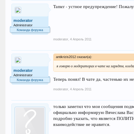
Tamer - устное предупреждение! Пожалу
moderator
Administrator
Команда форума
moderator
,
4 Апрель 2011
antikrizis2012 сказал(а):
я говорю о модераторах в чате на зарядтв, когд
moderator
Administrator
Теперь понял! В чате да, частенько их 
Команда форума
moderator
,
4 Апрель 2011
только заметил что мои сообщения подв
официально информирую Вячеслава Васи
подробно указать, что является ПОЛИТ
взаимодействие не нравится.