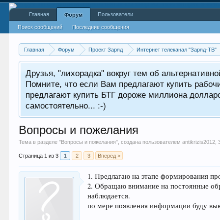
Главная
Пользователи
Форум
Поиск сообщений
Последние сообщения
Главная
Форум
Проект Заряд
Интернет телеканал "Заряд-ТВ"
Друзья, "лихорадка" вокруг тем об альтернативн
Помните, что если Вам предлагают купить рабоч
предлагают купить БТГ дороже миллиона долларов
самостоятельно... :-)
Вопросы и пожелания
Тема в разделе "
Вопросы и пожелания
", создана пользователем
antikrizis2012
,
Страница 1 из 3
1
2
3
Вперёд >
1. Предлагаю на этапе формирования пр
2. Обращаю внимание на постоянные обр
наблюдается.
по мере появления информации буду выкл