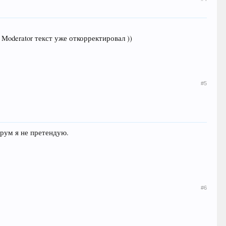
Moderator текст уже откорректировал ))
#5
орум я не претендую.
#6