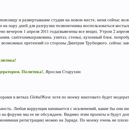
ал поясницу и развертывание студии на новом месте, меня сейчас во
ю на пару дней для разгрузки позвоночника воспользоваться кост
ено вечером 1 апреля 2011 года(вывезены все вещи). Утром 2 апрел
ания, сантехника(раковина, унитаз, стены), кухонный блок. попроб
ай возможных претензий со стороны Дмитрия Трубецкого. сейчас за
олитика!
дератором. Политика!
, Ярослав Старухин
торами в ветках GlobalWave хотя по моему многовато будет модера
ьность. Любая коррупция начинается с исключений, какие бы они н
 на форуме мы ее не обсуждаем. Видимо этим проекты и будут допо
(анонимная регистрация) можно на Заряде. По моему очень не плохо