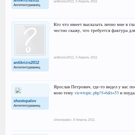
antikrizis2012
antikrizis2012
,
5 Апрель 2011
Антитентурианец
Кто что имеет высказать лично мне в гл
честно скажу, что требуется фактура дл
antikrizis2012
,
5 Апрель 2011
antikrizis2012
Антитентурианец
Ярослав Петрович, где-то видел у вас по
мою тему
viewtopic.php?f=6&t=53
и поуда
shestopalov
Антитентурианец
shestopalov
,
8 Апрель 2011