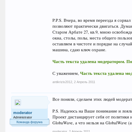
P.P.S. Вчера, во время переезда я сорв
позволяют практически двигаться. Дума
Старом Арбате 27, кв.9, мною освобожд
окна, столы, полы, места общего пользов
оставляем в чистоте и порядке на случ
машина, сдаю ключ охране.
Часть текста удалена модератором. П
Часть текста удалена мо
С уважением,
antikrizis2012
,
2 Апрель 2011
Все поняли, сделаем этих людей модера
P.S. Надеюсь на Ваше понимание и лоял
moderator
Проект дистанцирует себя от политики и
Administrator
GlobaWave, а что нельзя на GlobalWave 
Команда форума
moderator
,
2 Апрель 2011