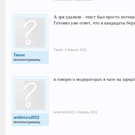
А зря удалили - текст был просто потеш
Готовил уже ответ, что в кандидаты бер
Tamer
,
2 Апрель 2011
Tamer
Антитентурианец
я говорю о модераторах в чате на заряд
antikrizis2012
,
4 Апрель 2011
antikrizis2012
Антитентурианец