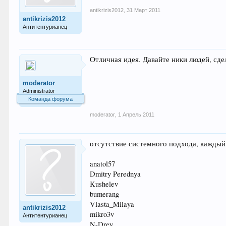
antikrizis2012
,
31 Март 2011
antikrizis2012
Антитентурианец
Отличная идея. Давайте ники людей, сд
moderator
Administrator
Команда форума
moderator
,
1 Апрель 2011
отсутствие системного подхода, каждый
anatol57
Dmitry Perednya
Kushelev
bumerang
Vlasta_Milaya
antikrizis2012
mikro3v
Антитентурианец
N-Drey