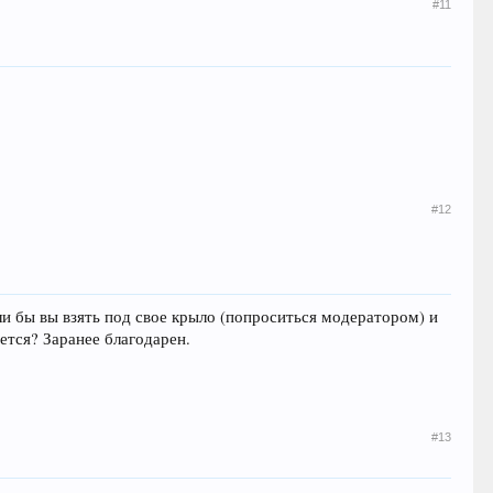
#11
#12
гли бы вы взять под свое крыло (попроситься модератором) и
ается? Заранее благодарен.
#13