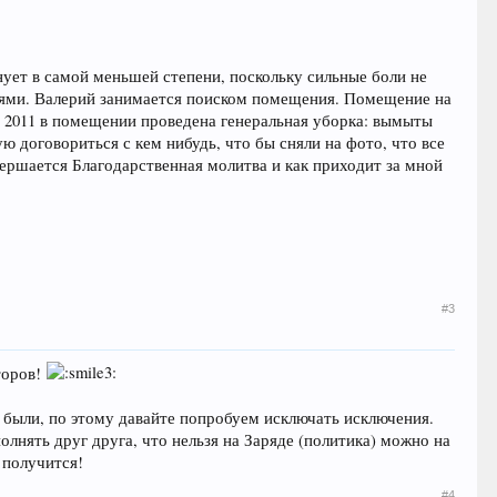
лнует в самой меньшей степени, поскольку сильные боли не
ылями. Валерий занимается поиском помещения. Помещение на
я 2011 в помещении проведена генеральная уборка: вымыты
ую договориться с кем нибудь, что бы сняли на фото, что все
вершается Благодарственная молитва и как приходит за мной
#3
торов!
и были, по этому давайте попробуем исключать исключения.
лнять друг друга, что нельзя на Заряде (политика) можно на
 получится!
#4