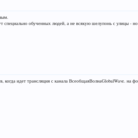
ным.
ут специально обученных людей, а не всякую шелупонь с улицы - но 
тв, когда идет трансляция с канала ВсеобщаяВолнаGlobalWave. на ф