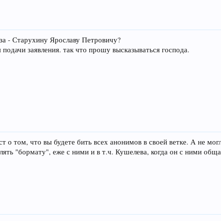
аза - Старухину Ярославу Петровичу?
я подачи заявления. так что прошу высказываться господа.
ст о том, что вы будете бить всех анонимов в своей ветке. А не мо
лять "бормату", еже с ними и в т.ч. Кушелева, когда он с ними общ