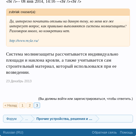
<br />-- 08 янв 2014, 14:16 --<br /><br />
zubriak сказал(а):
Да, интересно почитать отзывы на данную тему, но меня все-же
интересует вопрос, как правильно выполняются системы молниезащиты?
Разговоров много, но конкретики нет.
http://www.mzke.ru/
Система молниезащиты рассчитывается индивидуально
площади и наклона кровли, а также учитывается сам
строительный материал, который использовался при ее
возведении.
23 Декабрь 2013
(Вы должны войти или зарегистрироваться, чтобы ответить.)
< Назад
1
2
3
Форум
...
Прочие устройства, решения и технологии
Russian (RU)
Обратная связь
Помощь