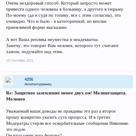
Очень нездоровый способ. Который запросто может
привести одного человека в больницу, а другого в тюрьму.
По-моему (да и судя по топику, все с этим согласны), это
очевидно. Что и было - в категоричной, но вполне
приемлимой форме высказано.
А вот Ваша реплика неуместна и неадекватна.
Замечу, это говорит Вам человек, которого тут считают
хамом, подумайте над этим.
10 Сентябрь 2011
4256
Антитентурианец
Re: Защитное заземление менее двух ом! Молниезащита.
Молниео
Уважаемый ваши доводы не правдивы это раз а второе
прошу конкретно указать суть процесса. И в третих
Модератры стерли все оскорбительные сообщения Никонико
это подло .
Он чтохазяин эого форума?