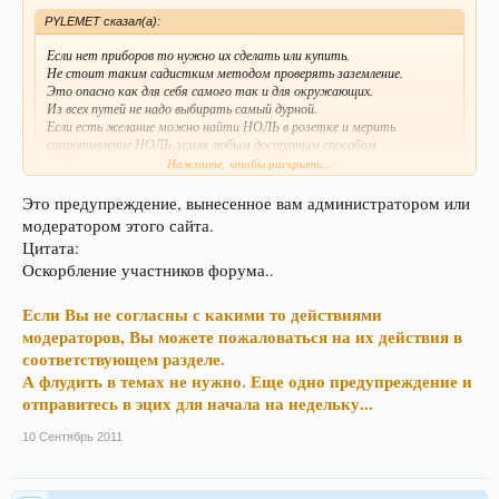
PYLEMET сказал(а):
Если нет приборов то нужно их сделать или купить.
Не стоит таким садистким методом проверять заземление.
Это опасно как для себя самого так и для окружающих.
Из всех путей не надо выбирать самый дурной.
Если есть желание можно найти НОЛЬ в розетке и мерить
сопротивление НОЛЬ-земля любым доступным способом.
Это гораздо безопасней , хотя и покажет сопротивление всей цепи.
Нажмите, чтобы раскрыть...
Это предупреждение, вынесенное вам администратором или
Выб описали лучше суть почему вы так считаете суть процессаю
модератором этого сайта.
а гавкать на людей могут только...
Цитата:
Оскорбление участников форума..
Если Вы не согласны с какими то действиями
модераторов, Вы можете пожаловаться на их действия в
соответствующем разделе.
А флудить в темах не нужно. Еще одно предупреждение и
отправитесь в эцих для начала на недельку...
10 Сентябрь 2011