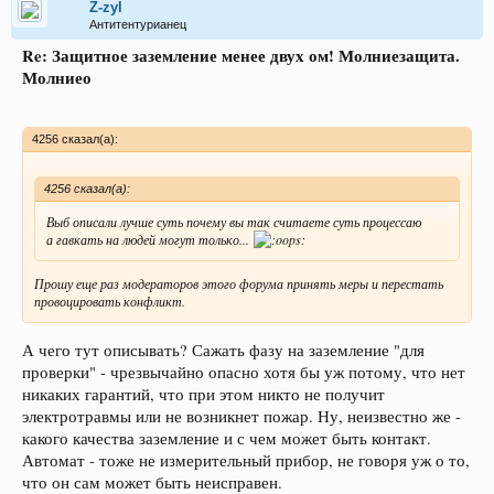
Z-zyl
Антитентурианец
Re: Защитное заземление менее двух ом! Молниезащита.
Молниео
4256 сказал(а):
4256 сказал(а):
Выб описали лучше суть почему вы так считаете суть процессаю
а гавкать на людей могут только...
Прошу еще раз модераторов этого форума принять меры и перестать
провоцировать конфликт.
А чего тут описывать? Сажать фазу на заземление "для
проверки" - чрезвычайно опасно хотя бы уж потому, что нет
никаких гарантий, что при этом никто не получит
электротравмы или не возникнет пожар. Ну, неизвестно же -
какого качества заземление и с чем может быть контакт.
Автомат - тоже не измерительный прибор, не говоря уж о то,
что он сам может быть неисправен.