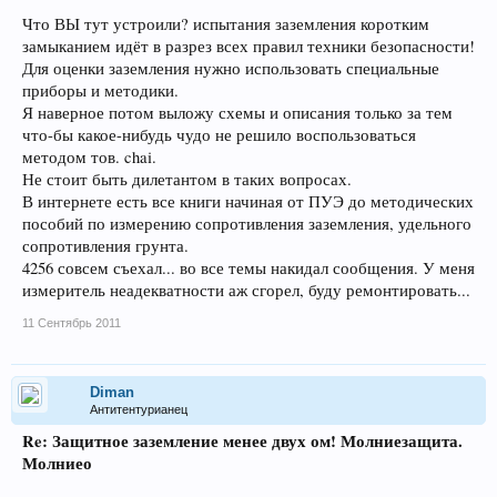
Что ВЫ тут устроили? испытания заземления коротким
замыканием идёт в разрез всех правил техники безопасности!
Для оценки заземления нужно использовать специальные
приборы и методики.
Я наверное потом выложу схемы и описания только за тем
что-бы какое-нибудь чудо не решило воспользоваться
методом тов. chai.
Не стоит быть дилетантом в таких вопросах.
В интернете есть все книги начиная от ПУЭ до методических
пособий по измерению сопротивления заземления, удельного
сопротивления грунта.
4256 совсем съехал... во все темы накидал сообщения. У меня
измеритель неадекватности аж сгорел, буду ремонтировать...
11 Сентябрь 2011
Diman
Антитентурианец
Re: Защитное заземление менее двух ом! Молниезащита.
Молниео