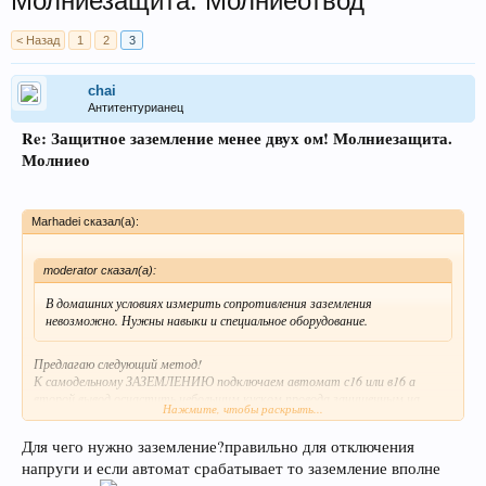
Молниезащита. Молниеотвод
< Назад
1
2
3
chai
Антитентурианец
Re: Защитное заземление менее двух ом! Молниезащита.
Молниео
Marhadei сказал(а):
moderator сказал(а):
В домашних условиях измерить сопротивления заземления
невозможно. Нужны навыки и специальное оборудование.
Предлагаю следующий метод!
К самодельному ЗАЗЕМЛЕНИЮ подключаем автомат с16 или в16 а
второй вывод оснастить небольшим куском провода зачищенным на
Нажмите, чтобы раскрыть...
конце.
Далее включаем автомат и касаемся фазой зачищенный провод
Для чего нужно заземление?правильно для отключения
если автомат сработал ....(НЕ ПРОБОВАТЬ НА ТРУБАХ ОТОПЛЕНИЯ И
напруги и если автомат срабатывает то заземление вполне
ВОДОПРОВОДЕ!)