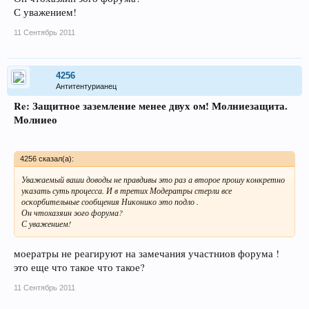
С уважением!
11 Сентябрь 2011
4256
Антитентурианец
Re: Защитное заземление менее двух ом! Молниезащита.
Молниео
4256 сказал(а):
Уважаемый ваши доводы не правдивы это раз а второе прошу конкретно
указать суть процесса. И в третих Модератры стерли все
оскорбительные сообщения Никонико это подло .
Он чтохазяин эого форума?
С уважением!
моератры не реагируют на замечания участниов форума !
это еще что такое что такое?
11 Сентябрь 2011