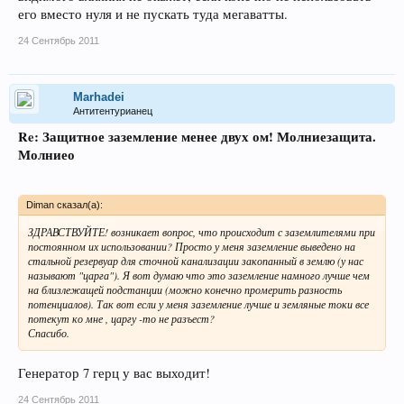
его вместо нуля и не пускать туда мегаватты.
24 Сентябрь 2011
Marhadei
Антитентурианец
Re: Защитное заземление менее двух ом! Молниезащита.
Молниео
Diman сказал(а):
ЗДРАВСТВУЙТЕ! возникает вопрос, что происходит с заземлителями при
постоянном их использовании? Просто у меня заземление выведено на
стальной резервуар для сточной канализации закопанный в землю (у нас
называют "царга"). Я вот думаю что это заземление намного лучше чем
на близлежащей подстанции (можно конечно промерить разность
потенциалов). Так вот если у меня заземление лучше и земляные токи все
потекут ко мне , царгу -то не разъест?
Спасибо.
Генератор 7 герц у вас выходит!
24 Сентябрь 2011