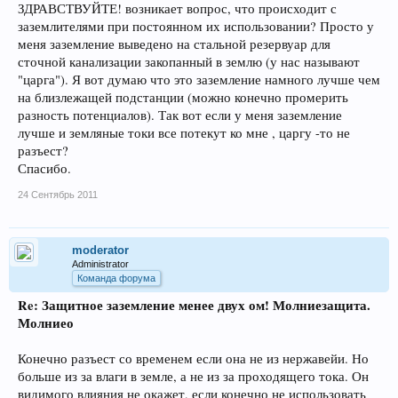
ЗДРАВСТВУЙТЕ! возникает вопрос, что происходит с
заземлителями при постоянном их использовании? Просто у
меня заземление выведено на стальной резервуар для
сточной канализации закопанный в землю (у нас называют
"царга"). Я вот думаю что это заземление намного лучше чем
на близлежащей подстанции (можно конечно промерить
разность потенциалов). Так вот если у меня заземление
лучше и земляные токи все потекут ко мне , царгу -то не
разъест?
Спасибо.
24 Сентябрь 2011
moderator
Administrator
Команда форума
Re: Защитное заземление менее двух ом! Молниезащита.
Молниео
Конечно разъест со временем если она не из нержавейи. Но
больше из за влаги в земле, а не из за проходящего тока. Он
видимого влияния не окажет, если конечно не использовать