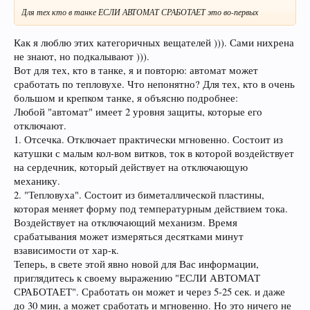
Для тех кто в танке ЕСЛИ АВТОМАТ СРАБОТАЕТ это во-первых
Как я люблю этих категоричных вещателей ))). Сами нихрена
не знают, но подкалывают ))).
Вот для тех, кто в танке, я и повторю: автомат может
сработать по тепловухе. Что непонятно? Для тех, кто в очень
большом и крепком танке, я объясню подробнее:
Любой "автомат" имеет 2 уровня защиты, которые его
отключают.
1. Отсечка. Отключает практически мгновенно. Состоит из
катушки с малым кол-вом витков, ток в которой воздействует
на сердечник, который действует на отключающую
механику.
2. "Тепловуха". Состоит из биметаллической пластины,
которая меняет форму под температурным действием тока.
Воздействует на отключающий механизм. Время
срабатывания может измеряться десятками минут
взависимости от хар-к.
Теперь, в свете этой явно новой для Вас информации,
приглядитесь к своему выражению "ЕСЛИ АВТОМАТ
СРАБОТАЕТ". Сработать он может и через 5-25 сек. и даже
до 30 мин, а может сработать и мгновенно. Но это ничего не