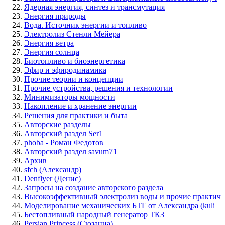
Ядерная энергия, синтез и трансмутация
Энергия природы
Вода. Источник энергии и топливо
Электролиз Стенли Мейера
Энергия ветра
Энергия солнца
Биотопливо и биоэнергетика
Эфир и эфиродинамика
Прочие теории и концепции
Прочие устройства, решения и технологии
Минимизаторы мощности
Накопление и хранение энергии
Решения для практики и быта
Авторские разделы
Авторский раздел Ser1
phoba - Роман Федотов
Авторский раздел savum71
Архив
sfch (Александр)
Denflyer (Денис)
Запросы на создание авторского раздела
Высокоэффективный электролиз воды и прочие практич
Моделирование механических БТГ от Александра (kuli
Бестопливный народный генератор ТКЗ
Persian Princess (Сюзанна)