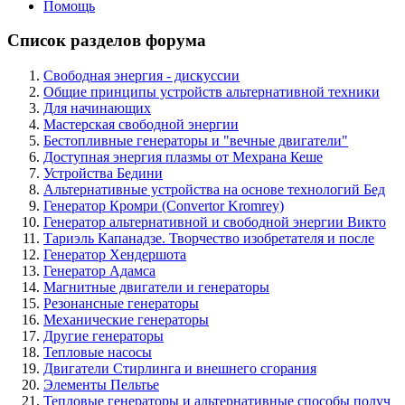
Помощь
Список разделов форума
Свободная энергия - дискуссии
Общие принципы устройств альтернативной техники
Для начинающих
Мастерская свободной энергии
Бестопливные генераторы и "вечные двигатели"
Доступная энергия плазмы от Мехрана Кеше
Устройства Бедини
Альтернативные устройства на основе технологий Бед
Генератор Кромри (Convertor Kromrey)
Генератор альтернативной и свободной энергии Викто
Тариэль Капанадзе. Творчество изобретателя и после
Генератор Хендершота
Генератор Адамса
Магнитные двигатели и генераторы
Резонансные генераторы
Механические генераторы
Другие генераторы
Тепловые насосы
Двигатели Стирлинга и внешнего сгорания
Элементы Пельтье
Тепловые генераторы и альтернативные способы получ