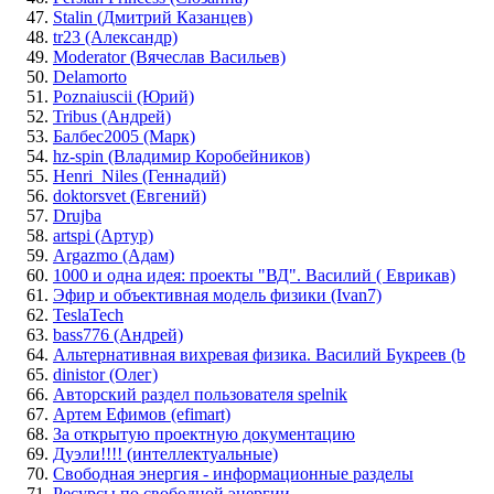
Stalin (Дмитрий Казанцев)
tr23 (Александр)
Moderator (Вячеслав Васильев)
Delamorto
Poznaiuscii (Юрий)
Tribus (Андрей)
Балбес2005 (Марк)
hz-spin (Владимир Коробейников)
Henri_Niles (Геннадий)
doktorsvet (Евгений)
Drujba
artspi (Артур)
Argazmo (Адам)
1000 и одна идея: проекты "ВД". Василий ( Еврикав)
Эфир и объективная модель физики (Ivan7)
TeslaTech
bass776 (Андрей)
Альтернативная вихревая физика. Василий Букреев (b
dinistor (Олег)
Авторский раздел пользователя spelnik
Артем Ефимов (efimart)
За открытую проектную документацию
Дуэли!!!! (интеллектуальные)
Свободная энергия - информационные разделы
Ресурсы по свободной энергии