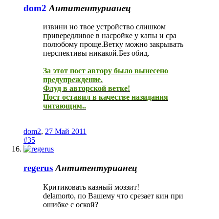
dom2
Антитентурианец
извини но твое устройство слишком
привередливое в насройке у капы и сра
полюбому проще.Ветку можно закрывать
перспективы никакой.Без обид.
За этот пост автору было вынесено
предупреждение.
Флуд в авторской ветке!
Пост оставил в качестве назидания
читающим..
dom2
,
27 Май 2011
#35
regerus
Антитентурианец
Критиковать казный моззит!
delamorto, по Вашему что срезает кин при
ошибке с оской?