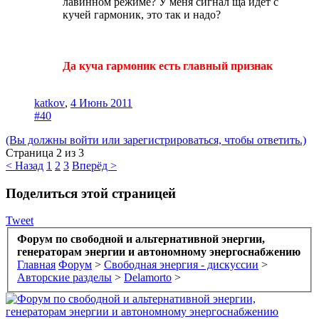
лавинном режиме? У меня сигнал ща идет с
кучей гармоник, это так и надо?
Да куча гармоник есть главный признак
katkov
,
4 Июнь 2011
#40
(Вы должны войти или зарегистрироваться, чтобы ответить.)
Страница 2 из 3
< Назад
1
2
3
Вперёд >
Поделиться этой страницей
Tweet
Форум по свободной и альтернативной энергии,
генераторам энергии и автономному энергоснабжению
Главная
Форум
>
Свободная энергия - дискуссии
>
Авторские разделы
>
Delamorto
>