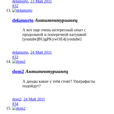
delamorto
,
23 Май 2011
#32
delamorto
Антитентурианец
А вот еще очень интересный опыт с
продольной и поперечной катушкой
[youtube]BUjgPKywOE4[/youtube]
delamorto
,
24 Май 2011
#33
dom2
Антитентурианец
А диоды какие у тебя стоят? Ультрафасты
подойдут?
dom2
,
24 Май 2011
#34