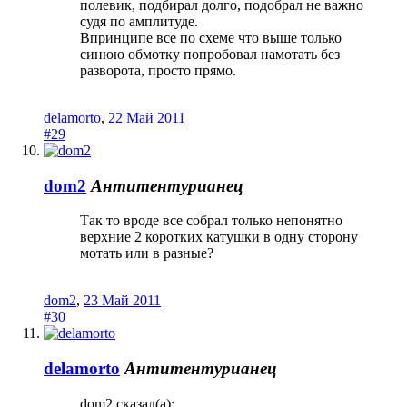
полевик, подбирал долго, подобрал не важно
судя по амплитуде.
Впринципе все по схеме что выше только
синюю обмотку попробовал намотать без
разворота, просто прямо.
delamorto
,
22 Май 2011
#29
dom2
Антитентурианец
Так то вроде все собрал только непонятно
верхние 2 коротких катушки в одну сторону
мотать или в разные?
dom2
,
23 Май 2011
#30
delamorto
Антитентурианец
dom2 сказал(а):