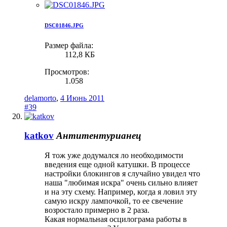
DSC01846.JPG
Размер файла:
112,8 КБ
Просмотров:
1.058
delamorto
,
4 Июнь 2011
#39
katkov
Антитентурианец
Я тож уже додумался ло необходимости
введения еще одной катушки. В процессе
настройки блокингов я случайно увидел что
наша "любимая искра" очень сильно влияет
и на эту схему. Например, когда я ловил эту
самую искру лампочкой, то ее свечение
возростало примерно в 2 раза.
Какая нормальная осцилограма работы в