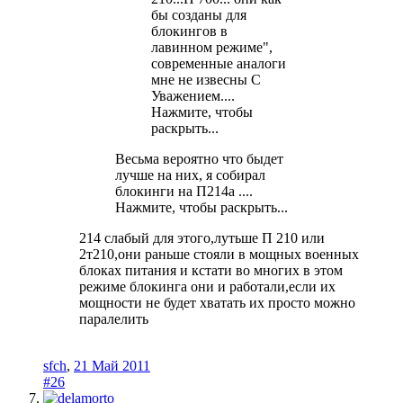
бы созданы для
блокингов в
лавинном режиме",
современные аналоги
мне не извесны С
Уважением....
Нажмите, чтобы
раскрыть...
Весьма вероятно что быдет
лучше на них, я собирал
блокинги на П214а ....
Нажмите, чтобы раскрыть...
214 слабый для этого,лутьше П 210 или
2т210,они раньше стояли в мощных военных
блоках питания и кстати во многих в этом
режиме блокинга они и работали,если их
мощности не будет хватать их просто можно
паралелить
sfch
,
21 Май 2011
#26