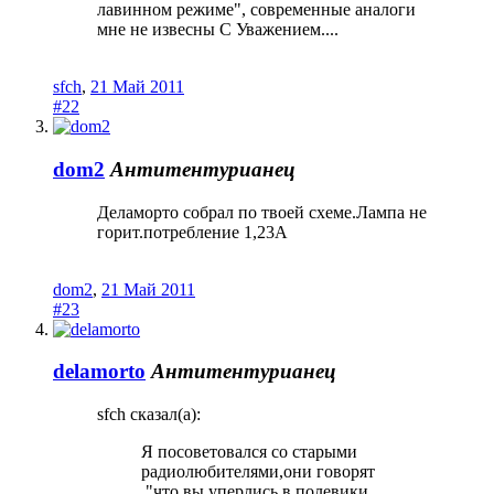
лавинном режиме", современные аналоги
мне не извесны С Уважением....
sfch
,
21 Май 2011
#22
dom2
Антитентурианец
Деламорто собрал по твоей схеме.Лампа не
горит.потребление 1,23А
dom2
,
21 Май 2011
#23
delamorto
Антитентурианец
sfch сказал(а):
Я посоветовался со старыми
радиолюбителями,они говорят
,"что вы уперлись в полевики