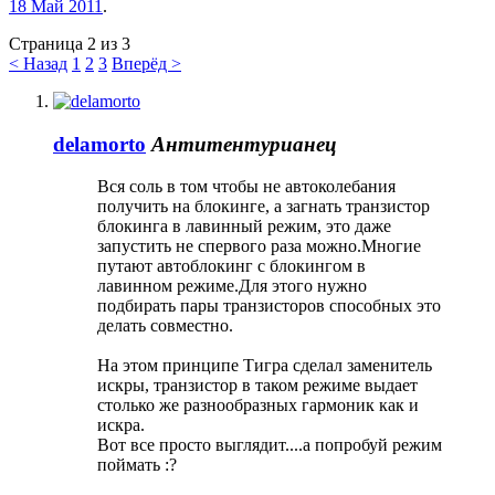
18 Май 2011
.
Страница 2 из 3
< Назад
1
2
3
Вперёд >
delamorto
Антитентурианец
Вся соль в том чтобы не автоколебания
получить на блокинге, а загнать транзистор
блокинга в лавинный режим, это даже
запустить не спервого раза можно.Многие
путают автоблокинг с блокингом в
лавинном режиме.Для этого нужно
подбирать пары транзисторов способных это
делать совместно.
На этом принципе Тигра сделал заменитель
искры, транзистор в таком режиме выдает
столько же разнообразных гармоник как и
искра.
Вот все просто выглядит....а попробуй режим
поймать :?