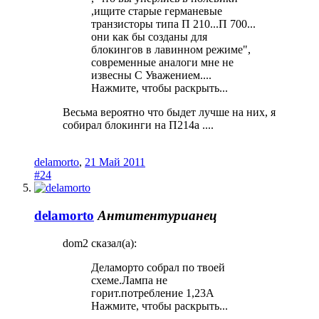
,ищите старые германевые
транзисторы типа П 210...П 700...
они как бы созданы для
блокингов в лавинном режиме",
современные аналоги мне не
извесны С Уважением....
Нажмите, чтобы раскрыть...
Весьма вероятно что быдет лучше на них, я
собирал блокинги на П214а ....
delamorto
,
21 Май 2011
#24
delamorto
Антитентурианец
dom2 сказал(а):
Деламорто собрал по твоей
схеме.Лампа не
горит.потребление 1,23А
Нажмите, чтобы раскрыть...