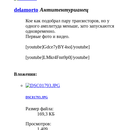
delamorto
Антитентурианец
Кое как подобрал пару транзисторов, но у
одного амплитуда меньше, зато запускаются
одновременно.
Первые фото и видео.
[youtube]Gdce7yBY4so[/youtube]
[youtube]LMkr4Fnn9p0[/youtube]
Вложения:
DSC01793.JPG
Размер файла:
169,3 КБ
Просмотров:
1.409