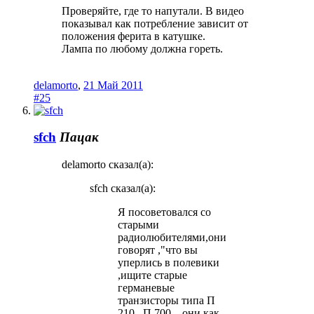
Проверяйте, где то напутали. В видео
показывал как потребление зависит от
положения ферита в катушке.
Лампа по любому должна гореть.
delamorto
,
21 Май 2011
#25
sfch
Пацак
delamorto сказал(а):
sfch сказал(а):
Я посоветовался со
старыми
радиолюбителями,они
говорят ,"что вы
уперлись в полевики
,ищите старые
германевые
транзисторы типа П
210...П 700... они как