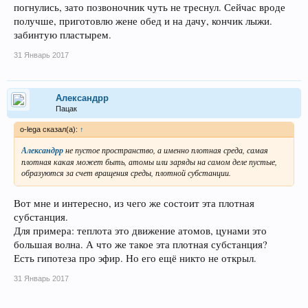
погнулись, зато позвоночник чуть не треснул. Сейчас вроде
получше, приготовлю жене обед и на дачу, кончик лыжи.
забинтую пластырем.
31 Январь 2017
Александрр
Пацак
o-lega сказал(а):
↑
Александрр
не пустое пространство, а именно плотная среда, самая
плотная какая может быть, атомы или заряды на самом деле пустые,
образуются за счет вращения среды, плотной субстанции.
Вот мне и интересно, из чего же состоит эта плотная
субстанция.
Для примера: теплота это движение атомов, цунами это
большая волна. А что же такое эта плотная субстанция?
Есть гипотеза про эфир. Но его ещё никто не открыл.
31 Январь 2017