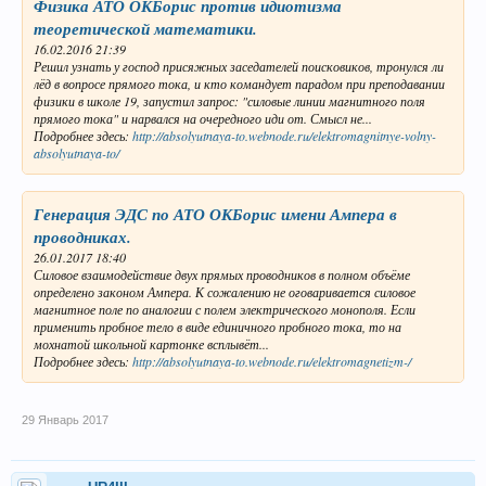
Физика АТО ОКБорис против идиотизма
теоретической математики.
16.02.2016 21:39
Решил узнать у господ присяжных заседателей поисковиков, тронулся ли
лёд в вопросе прямого тока, и кто командует парадом при преподавании
физики в школе 19, запустил запрос: "силовые линии магнитного поля
прямого тока" и нарвался на очередного иди от. Смысл не...
Подробнее здесь:
http://absolyutnaya-to.webnode.ru/elektromagnitnye-volny-
absolyutnaya-to/
Генерация ЭДС по АТО ОКБорис имени Ампера в
проводниках.
26.01.2017 18:40
Силовое взаимодействие двух прямых проводников в полном объёме
определено законом Ампера. К сожалению не оговаривается силовое
магнитное поле по аналогии с полем электрического монополя. Если
применить пробное тело в виде единичного пробного тока, то на
мохнатой школьной картонке всплывёт...
Подробнее здесь:
http://absolyutnaya-to.webnode.ru/elektromagnetizm-/
29 Январь 2017