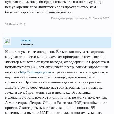
нулевая точка, энергия среды извлекается и поэтому когда
нет ускорения тело движется через пространство, чем
больше скорость, тем больше подпитка.
Последнее редактирование:
31 Январь 2017
31 Январь 2017
o-lega
Чатланин
Насчет звука тоже интересно. Есть такая штука загадочная
как джиттер, легко можно самому проверить в компьютере,
джиттер меняется от пути вывода, от задержки, от формата и
используемого ПО, вот скачиваете плеер, оптимизированный
под звук
http://albumplayer.ru
и сравниваете с любым другим, в
наушниках обычно слышно разницу, при одинаковой
громкости. Причем нет изменения данных, а звук разный.
Даже в этом плеере можно настроить разные пути вывода
звука и звук будет меняться в нюансах. Эта загадка
меломанов очень волнует и они понять не могут почему так.
А моя теория (Теория Общего Развития- ТОР) это объясняет
просто. Джиттер вызывает искажения, в основном ВЧ
мизерные на выходе ЦАП, но что важно они импульсные,