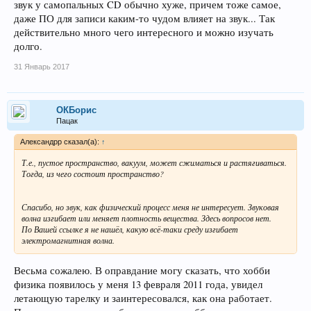
звук у самопальных CD обычно хуже, причем тоже самое,
даже ПО для записи каким-то чудом влияет на звук... Так
действительно много чего интересного и можно изучать
долго.
31 Январь 2017
ОКБорис
Пацак
Александрр сказал(а):
↑
Т.е., пустое пространство, вакуум, может сжиматься и растягиваться.
Тогда, из чего состоит пространство?
Спасибо, но звук, как физический процесс меня не интересует. Звуковая
волна изгибает или меняет плотность вещества. Здесь вопросов нет.
По Вашей ссылке я не нашёл, какую всё-таки среду изгибает
электромагнитная волна.
Весьма сожалею. В оправдание могу сказать, что хобби
физика появилось у меня 13 февраля 2011 года, увидел
летающую тарелку и заинтересовался, как она работает.