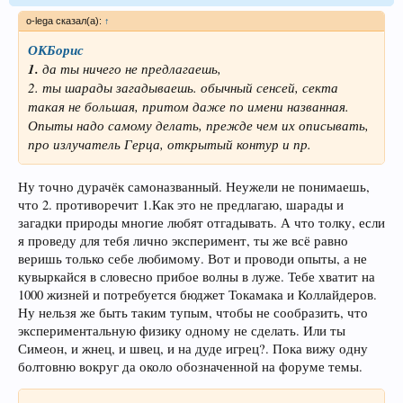
o-lega сказал(а):
↑
ОКБорис
1.
да ты ничего не предлагаешь,
2. ты шарады загадываешь. обычный сенсей, секта
такая не большая, притом даже по имени названная.
Опыты надо самому делать, прежде чем их описывать,
про излучатель Герца, открытый контур и пр.
Ну точно дурачёк самоназванный. Неужели не понимаешь,
что 2. противоречит 1.Как это не предлагаю, шарады и
загадки природы многие любят отгадывать. А что толку, если
я проведу для тебя лично эксперимент, ты же всё равно
веришь только себе любимому. Вот и проводи опыты, а не
кувыркайся в словесно прибое волны в луже. Тебе хватит на
1000 жизней и потребуется бюджет Токамака и Коллайдеров.
Ну нельзя же быть таким тупым, чтобы не сообразить, что
экспериментальную физику одному не сделать. Или ты
Симеон, и жнец, и швец, и на дуде игрец?. Пока вижу одну
болтовню вокруг да около обозначенной на форуме темы.