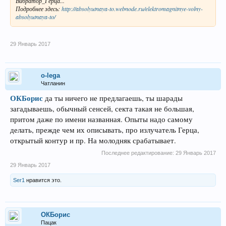
Вибратор_Герца...
Подробнее здесь:
http://absolyutnaya-to.webnode.ru/elektromagnitnye-volny-
absolyutnaya-to/
29 Январь 2017
o-lega
Чатланин
ОКБорис
да ты ничего не предлагаешь, ты шарады
загадываешь, обычный сенсей, секта такая не большая,
притом даже по имени названная. Опыты надо самому
делать, прежде чем их описывать, про излучатель Герца,
открытый контур и пр. На молодняк срабатывает.
Последнее редактирование:
29 Январь 2017
29 Январь 2017
Ser1
нравится это.
ОКБорис
Пацак