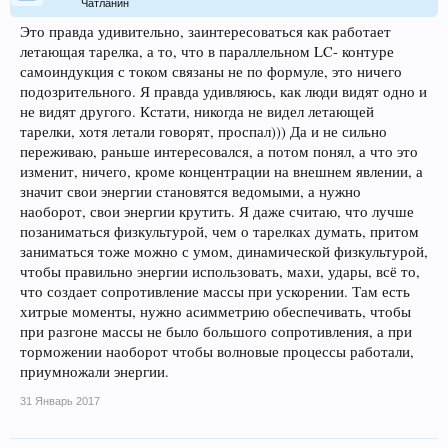
Чатланин
Это правда удивительно, заинтересоваться как работает
летающая тарелка, а то, что в параллельном LC- контуре
самоиндукция с током связаны не по формуле, это ничего
подозрительного. Я правда удивляюсь, как люди видят одно и
не видят другого. Кстати, никогда не видел летающей
тарелки, хотя летали говорят, проспал))) Да и не сильно
переживаю, раньше интересовался, а потом понял, а что это
изменит, ничего, кроме концентрации на внешнем явлении, а
значит свои энергии становятся ведомыми, а нужно
наоборот, свои энергии крутить. Я даже считаю, что лучше
позаниматься физкультурой, чем о тарелках думать, притом
заниматься тоже можно с умом, динамической физкультурой,
чтобы правильно энергии использовать, махи, удары, всё то,
что создает сопротивление массы при ускорении. Там есть
хитрые моменты, нужно асимметрию обеспечивать, чтобы
при разгоне массы не было большого сопротивления, а при
торможении наоборот чтобы волновые процессы работали,
приумножали энергии.
31 Январь 2017