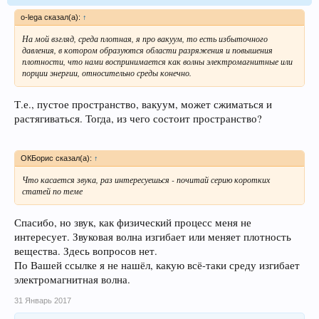
o-lega сказал(а):
↑
На мой взгляд, среда плотная, я про вакуум, то есть избыточного
давления, в котором образуются области разряжения и повышения
плотности, что нами воспринимается как волны электромагнитные или
порции энергии, относительно среды конечно.
Т.е., пустое пространство, вакуум, может сжиматься и
растягиваться. Тогда, из чего состоит пространство?
ОКБорис сказал(а):
↑
Что касается звука, раз интересуешься - почитай серию коротких
статей по теме
Спасибо, но звук, как физический процесс меня не
интересует. Звуковая волна изгибает или меняет плотность
вещества. Здесь вопросов нет.
По Вашей ссылке я не нашёл, какую всё-таки среду изгибает
электромагнитная волна.
31 Январь 2017