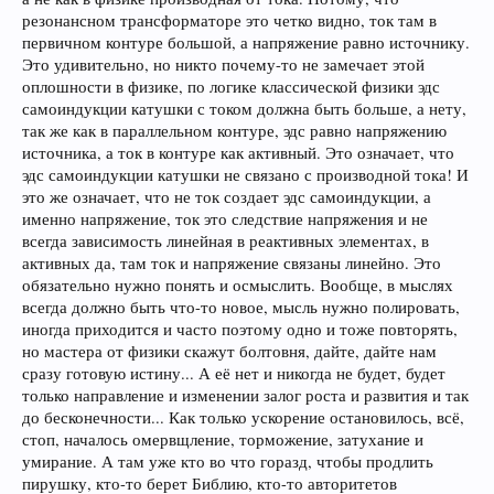
резонансном трансформаторе это четко видно, ток там в
первичном контуре большой, а напряжение равно источнику.
Это удивительно, но никто почему-то не замечает этой
оплошности в физике, по логике классической физики эдс
самоиндукции катушки с током должна быть больше, а нету,
так же как в параллельном контуре, эдс равно напряжению
источника, а ток в контуре как активный. Это означает, что
эдс самоиндукции катушки не связано с производной тока! И
это же означает, что не ток создает эдс самоиндукции, а
именно напряжение, ток это следствие напряжения и не
всегда зависимость линейная в реактивных элементах, в
активных да, там ток и напряжение связаны линейно. Это
обязательно нужно понять и осмыслить. Вообще, в мыслях
всегда должно быть что-то новое, мысль нужно полировать,
иногда приходится и часто поэтому одно и тоже повторять,
но мастера от физики скажут болтовня, дайте, дайте нам
сразу готовую истину... А её нет и никогда не будет, будет
только направление и изменении залог роста и развития и так
до бесконечности... Как только ускорение остановилось, всё,
стоп, началось омервщление, торможение, затухание и
умирание. А там уже кто во что горазд, чтобы продлить
пирушку, кто-то берет Библию, кто-то авторитетов