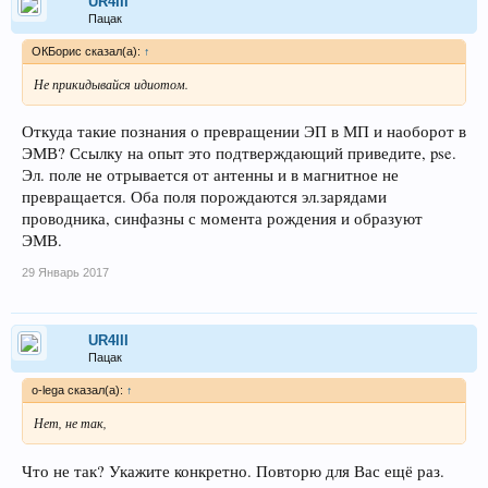
UR4III
Пацак
ОКБорис сказал(а):
↑
Не прикидывайся идиотом.
Откуда такие познания о превращении ЭП в МП и наоборот в
ЭМВ? Ссылку на опыт это подтверждающий приведите, pse.
Эл. поле не отрывается от антенны и в магнитное не
превращается. Оба поля порождаются эл.зарядами
проводника, синфазны с момента рождения и образуют
ЭМВ.
29 Январь 2017
UR4III
Пацак
o-lega сказал(а):
↑
Нет, не так,
Что не так? Укажите конкретно. Повторю для Вас ещё раз.