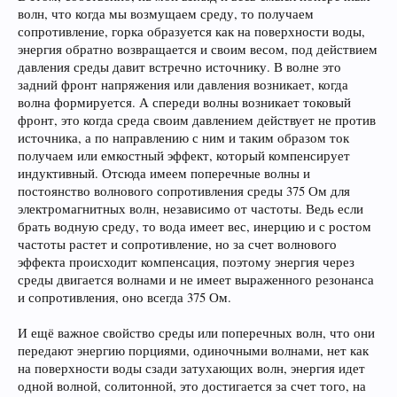
волн, что когда мы возмущаем среду, то получаем
сопротивление, горка образуется как на поверхности воды,
энергия обратно возвращается и своим весом, под действием
давления среды давит встречно источнику. В волне это
задний фронт напряжения или давления возникает, когда
волна формируется. А спереди волны возникает токовый
фронт, это когда среда своим давлением действует не против
источника, а по направлению с ним и таким образом ток
получаем или емкостный эффект, который компенсирует
индуктивный. Отсюда имеем поперечные волны и
постоянство волнового сопротивления среды 375 Ом для
электромагнитных волн, независимо от частоты. Ведь если
брать водную среду, то вода имеет вес, инерцию и с ростом
частоты растет и сопротивление, но за счет волнового
эффекта происходит компенсация, поэтому энергия через
среды двигается волнами и не имеет выраженного резонанса
и сопротивления, оно всегда 375 Ом.
И ещё важное свойство среды или поперечных волн, что они
передают энергию порциями, одиночными волнами, нет как
на поверхности воды сзади затухающих волн, энергия идет
одной волной, солитонной, это достигается за счет того, на