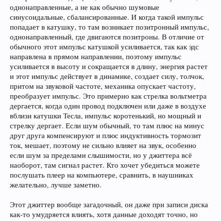
однонаправленные, а не как обычно шумовые
синусоидальные, сбалансированные. И когда такой импульс
попадает в катушку, то там возникает позитронный импульс,
однонаправленный, где двигаются позитроны. В отличие от
обычного этот импульс катушкой усиливается, так как эдс
направлена в прямом направлении, поэтому импульс
усиливается в высоту и сокращается в длину, энергия растет
и этот импульс действует в динамике, создает силу, толчок,
притом на звуковой частоте, механика опускает частоту,
преобразует импульс. Это примерно как стрелка вольтметра
дергается, когда один провод подключен или даже в воздухе
вблизи катушки Тесла, импульс коротенький, но мощный и
стрелку дергает. Если шум обычный, то там плюс на минус
друг друга компенсируют и плюс индуктивность тормозит
ток, мешает, поэтому не сильно влияет на звук, особенно
если шум за пределами слышимости, но у джиттера всё
наоборот, там сигнал растет. Кто хочет убедиться можете
послушать плеер на компьютере, сравнить, в наушниках
желательно, лучше заметно.
Этот джиттер вообще загадочный, он даже при записи диска
как-то умудряется влиять, хотя данные доходят точно, но