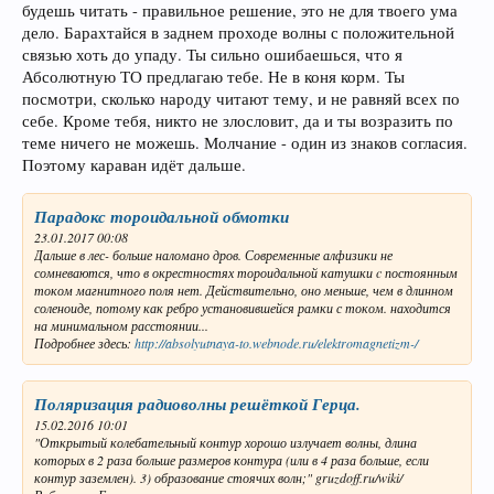
будешь читать - правильное решение, это не для твоего ума
дело. Барахтайся в заднем проходе волны с положительной
связью хоть до упаду. Ты сильно ошибаешься, что я
Абсолютную ТО предлагаю тебе. Не в коня корм. Ты
посмотри, сколько народу читают тему, и не равняй всех по
себе. Кроме тебя, никто не злословит, да и ты возразить по
теме ничего не можешь. Молчание - один из знаков согласия.
Поэтому караван идёт дальше.
Парадокс тороидальной обмотки
23.01.2017 00:08
Дальше в лес- больше наломано дров. Современные алфизики не
сомневаются, что в окрестностях тороидальной катушки c постоянным
током магнитного поля нет. Действительно, оно меньше, чем в длинном
соленоиде, потому как ребро установившейся рамки с током. находится
на минимальном расстоянии...
Подробнее здесь:
http://absolyutnaya-to.webnode.ru/elektromagnetizm-/
Поляризация радиоволны решёткой Герца.
15.02.2016 10:01
"Открытый колебательный контур хорошо излучает волны, длина
которых в 2 раза больше размеров контура (или в 4 раза больше, если
контур заземлен). 3) образование стоячих волн;" gruzdoff.ru/wiki/