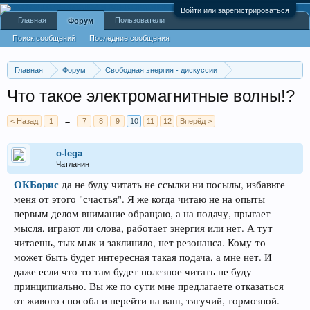
Войти или зарегистрироваться
Главная
Пользователи
Форум
Поиск сообщений
Последние сообщения
Главная
Форум
Свободная энергия - дискуссии
Прочие теории и концепции
Что такое электромагнитные волны!?
< Назад
1
←
7
8
9
10
11
12
Вперёд >
o-lega
Чатланин
ОКБорис
да не буду читать не ссылки ни посылы, избавьте
меня от этого "счастья". Я же когда читаю не на опыты
первым делом внимание обращаю, а на подачу, прыгает
мысля, играют ли слова, работает энергия или нет. А тут
читаешь, тык мык и заклинило, нет резонанса. Кому-то
может быть будет интересная такая подача, а мне нет. И
даже если что-то там будет полезное читать не буду
принципиально. Вы же по сути мне предлагаете отказаться
от живого способа и перейти на ваш, тягучий, тормозной.