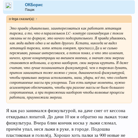
ОКБорис
Пацак
o-lega сказал(а):
↑
Это правда удивительно, заинтересоваться как работает летающая
тарелка, а то, что в параллельном LC- контуре самоиндукция с током
связаны не по формуле, это ничего подозрительного. Я правда удивляюсь,
как люди видят одно и не видят другого. Кстати, никогда не видел
летающей тарелки, хотя летали говорят, проспал))) Да и не сильно
переживаю, раньше интересовался, а потом понял, а что это изменит,
ничего, кроме концентрации на внешнем явлении, а значит свои энергии
становятся ведомыми, а нужно наоборот, свои энергии крутить. Я даже
считаю, что лучше позаниматься физкультурой, чем о тарелках думать,
притом заниматься тоже можно с умом, динамической физкультурой,
чтобы правильно энергии использовать, махи, удары, всё то, что создает
сопротивление массы при ускорении. Там есть хитрые моменты, нужно
асимметрию обеспечивать, чтобы при разгоне массы не было большого
сопротивления, а при торможении наоборот чтобы волновые процессы
работали, приумножали энергии.
Я как раз занимался физкультурой, на даче снег от кессона
откидывал лопатой. До дачи 10 км и обратно на лыжах тоже
физкультура. Вчера блин кончик носка у лыжи сломал,
причём упал, неся лыжи в руке, в городе. Подошва
пластиковая и гололёд. Хорошо хоть палки за 900 новые не