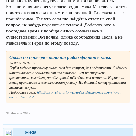
Пришлось купить ноутбук, а с ним и хобби появилось.
Больше меня интересует электродинамика Максвелла, а звук
просто оказался связанным с радиоволной. Так сказать - не
прошёл мимо. Так что если где найдёшь ответ на свой
вопрос, не забудь поделиться ссылкой. Добавлю, что в
последнее время я вообще сильно сомневаюсь в
существовании ЭМ волны, ближе соображения Тесла, а не
Максвелла и Герца по этому поводу.
Опыт по проверке наличия радиоэфирной волны.
26.03.2016 07:57
Берём медную проволоку около 2мм диаметром, для жёсткости. С одного
конца навиваем несколько витков с шагом 2 мм на стержень
фломастера, изгибаем, чтобы провод шёл вдоль оси намотки. Короткий
конец припаиваем к металлическому листу. На длинный конец припаиваем
металлическую...
Подробнее здесь:
http://absolyutnaya-to.webnode.ru/elektromagnitnye-volny-
absolyutnaya-to/
31 Январь 2017
o-lega