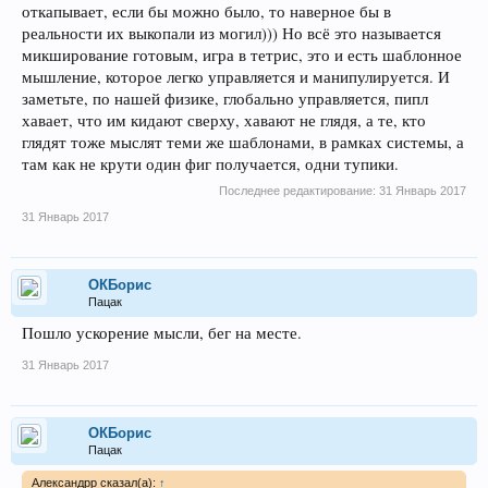
откапывает, если бы можно было, то наверное бы в
реальности их выкопали из могил))) Но всё это называется
микширование готовым, игра в тетрис, это и есть шаблонное
мышление, которое легко управляется и манипулируется. И
заметьте, по нашей физике, глобально управляется, пипл
хавает, что им кидают сверху, хавают не глядя, а те, кто
глядят тоже мыслят теми же шаблонами, в рамках системы, а
там как не крути один фиг получается, одни тупики.
Последнее редактирование:
31 Январь 2017
31 Январь 2017
ОКБорис
Пацак
Пошло ускорение мысли, бег на месте.
31 Январь 2017
ОКБорис
Пацак
Александрр сказал(а):
↑