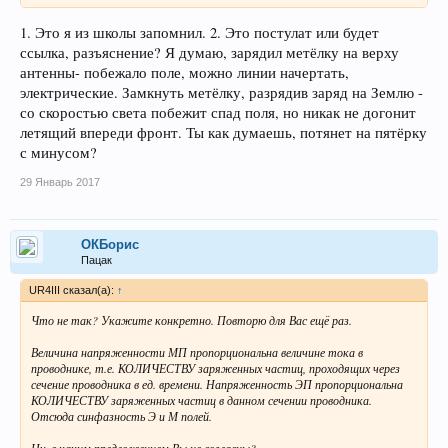
1. Это я из школы запомнил. 2. Это постулат или будет
ссылка, разъяснение? Я думаю, зарядил метёлку на верху
антенны- побежало поле, можно линии начертать,
электрические. Замкнуть метёлку, разрядив заряд на Землю -
со скоростью света побежит спад поля, но никак не догонит
летящий впереди фронт. Ты как думаешь, потянет на пятёрку
с минусом?
29 Январь 2017
ОКБорис
Пацак
UR4III сказал(а):
↑
Что не так? Укажите конкретно. Повторю для Вас ещё раз.
Величина напряженности МП пропорциональна величине тока в
проводнике, т.е. КОЛИЧЕСТВУ заряженных частиц, проходящих через
сечение проводника в ед. времени. Напряженность ЭП пропорциональна
КОЛИЧЕСТВУ заряженных частиц в данном сечении проводника.
Отсюда синфазность Э и М полей.
Ну, с каким предложением Вы не согласны?