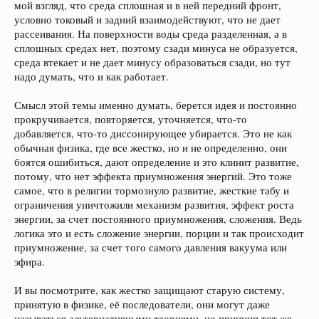
мой взгляд, что среда сплошная и в ней передний фронт,
условно токовый и задний взаимодействуют, что не дает
рассеивания. На поверхности воды среда разделенная, а в
сплошных средах нет, поэтому сзади минуса не образуется,
среда втекает и не дает минусу образоваться сзади, но тут
надо думать, что и как работает.
Смысл этой темы именно думать, берется идея и постоянно
прокручивается, повторяется, уточняется, что-то
добавляется, что-то диссонирующее убирается. Это не как
обычная физика, где все жестко, но и не определенно, они
боятся ошибиться, дают определение и это клинит развитие,
потому, что нет эффекта приумножения энергий. Это тоже
самое, что в религии тормознуло развитие, жесткие табу и
ограничения уничтожили механизм развития, эффект роста
энергии, за счет постоянного приумножения, сложения. Ведь
логика это и есть сложение энергии, порции и так происходит
приумножение, за счет того самого давления вакуума или
эфира.
И вы посмотрите, как жестко защищают старую систему,
принятую в физике, её последователи, они могут даже
называться альтернативными теориями, но принцип тот же,