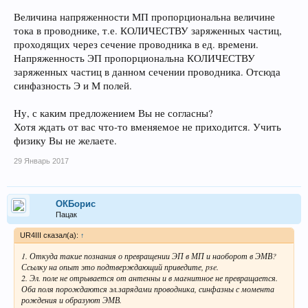
Величина напряженности МП пропорциональна величине
тока в проводнике, т.е. КОЛИЧЕСТВУ заряженных частиц,
проходящих через сечение проводника в ед. времени.
Напряженность ЭП пропорциональна КОЛИЧЕСТВУ
заряженных частиц в данном сечении проводника. Отсюда
синфазность Э и М полей.
Ну, с каким предложением Вы не согласны?
Хотя ждать от вас что-то вменяемое не приходится. Учить
физику Вы не желаете.
29 Январь 2017
ОКБорис
Пацак
UR4III сказал(а):
↑
1. Откуда такие познания о превращении ЭП в МП и наоборот в ЭМВ?
Ссылку на опыт это подтверждающий приведите, pse.
2. Эл. поле не отрывается от антенны и в магнитное не превращается.
Оба поля порождаются эл.зарядами проводника, синфазны с момента
рождения и образуют ЭМВ.