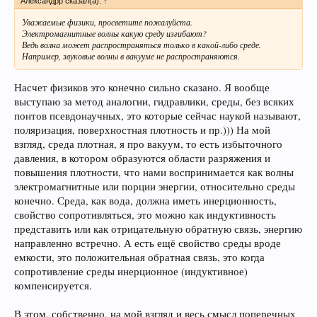
Александрр сказал(а):
↑
Уважаемые физики, просветите пожалуйста.
Электромагнитные волны какую среду изгибают?
Ведь волна может распространяться только в какой-либо среде.
Например, звуковые волны в вакууме не распространяются.
Насчет физиков это конечно сильно сказано. Я вообще
выступаю за метод аналогии, гидравлики, среды, без всяких
понтов псевдонаучных, это которые сейчас наукой называют,
поляризация, поверхностная плотность и пр.))) На мой
взгляд, среда плотная, я про вакуум, то есть избыточного
давления, в котором образуются области разряжения и
повышения плотности, что нами воспринимается как волны
электромагнитные или порции энергии, относительно среды
конечно. Среда, как вода, должна иметь инерционность,
свойство сопротивляться, это можно как индуктивность
представить или как отрицательную обратную связь, энергию
направленно встречно. А есть ещё свойство среды вроде
емкости, это положительная обратная связь, это когда
сопротивление среды инерционное (индуктивное)
компенсируется.
В этом, собственно, на мой взгляд и весь смысл поперечных