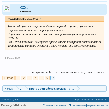
XXX1
Чатланин
товарищ мышъ сказал(а):
↑
Тогда надо рыть в сторону эффекта Бифельда-Брауна, причём не в
современном исполнении лифтеростроителей.....
Обратите внимание на внешний вид авторского варианта устройства:
QUOTE]
Есть очень похожий, но гораздо проще, способ построить дискообразный
летательный аппарат. Кстати и даст понять что есть гравитация.
9 Июнь 2022
(Вы должны войти или зарегистрироваться, чтобы ответить.)
< Назад
1
2
3
4
5
6
7
Форум
...
Прочие устройства, решения и технологии
Russian (RU)
Обратная связь
Помощь
Перевод:
XF-Russia.ru
Условия и правила
Политика конфиденциальности