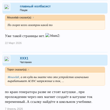
главный колбасист
Пацак
Mouselab сказал(а):
↑
Но скорее всего лохотрон какой то
Уже такой страницы нет.
22 Март 2026
XXX1
Чатланин
Topor сказал(а):
↑
Mouselab
, а от куда вы знаете что это устройство изначально
вырабатывает AC/DC напряжение и ток, ...
по краю генератора разве не стоят катушки , при
прохождении через них магнит создаёт в катушке ток
переменный..А ссылку найдёте в школьном учебнике.
7 Апрель 2026