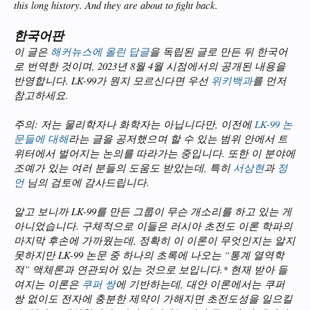
this long history. And they are about to fight back.
한국어판
이 글은
해커뉴스에 올린 답글
을 독립된 글로 만든 뒤 한국어
로 번역한 것이며, 2023년 8월 4월 시점에서의 공개된 내용을
반영합니다. LK-99가 뭔지 모르신다면 우선
위키백과
를 먼저
참고하세요.
주의: 저는 물리학자나 화학자는 아닙니다만, 이전에
LK-99 논
문들에 대해
라는 글을 공저했으며 할 수 있는 범위 안에서 트
위터에서 벌어지는 논의를 따라가는 중입니다. 또한 이 분야에
조예가 있는 여러 분들의 도움도 받았는데, 특히
서상현
과
정
언
님의 검토에 감사드립니다.
알고 보니까 LK-99를 만든 그룹이 무슨 개소리를 하고 있는 게
아니었습니다. 구체적으로 이들은 러시아 초전도 이론 학파의
마지막 후손에 가까웠는데, 정확히 이 이론이 무엇인지는 알지
못하지만 LK-99 논문 중 하나의 초록에 나오는 “통계 열역학
적” 액체론과 연관되어 있는 것으로 보입니다.* 현재 받아 들
여지는 이론은
쿠퍼 쌍
에 기반하는데, 대안 이론에서는 쿠퍼
쌍 없이도 전자에 충분한 제약이 가해지면 초전도성을 일으킬