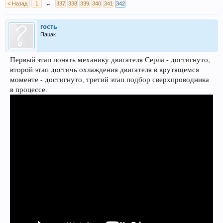
< Назад
1
←
337
338
339
340
341
342
гость
Пацак
Первый этап понять механику двигателя Серла - достигнуто,
второй этап достичь охлаждения двигателя в крутящемся
моменте - достигнуто, третий этап подбор сверхпроводника
в процессе.