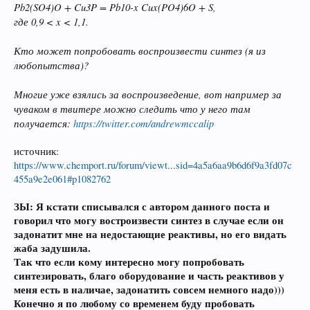
Pb2(SO4)O + Cu3P = Pb10-x Cux(PO4)6O + S,
где 0,9 < x < 1,1.
Кто может попробовать воспроизвести синтез (я из
любопытства)?
Многие уже взялись за воспроизведение, вот например за
чуваком в твитере можно следить что у него там
получается:
https://twitter.com/andrewmccalip
источник:
https://www.chemport.ru/forum/viewt...sid=4a5a6aa9b6d6f9a3fd07c
455a9e2e061#p1082762
ЗЫ: Я кстати списывался с автором данного поста и
говорил что могу востроизвести синтез в случае если он
задонатит мне на недостающие реактивы, но его видать
жаба задушила.
Так что если кому интересно могу попробовать
синтезировать, благо оборудование и часть реактивов у
меня есть в наличае, задонатить совсем немного надо)))
Конечно я по любому со временем буду пробовать