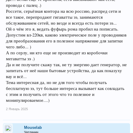
провода с палец .)
Россети, серьёзная контора на всю россию, распред сети и
все такое, перепродают гигаватты ээ, занимаются
обслуживанием сетей, но везде и всегда есть потери ээ...
Ой о чём это я, ведать фуфырь рома пробил на пописать.
Допустим вл-220кв, каково электрическое поле у проводников
для преобразования его в полезное напряжение для запитки
чего либо... )
А по серлу, ни кто еще не производит из коробочки
мегаватты ээ .)
Да и не получите скажу так, не ту энергию дает генератор, не
запитать от неё наши бытовые устройства, да как показуху
вау и всё...
Тема интересная да, но не для того чтобы получать
бесплатную ээ, тут больше интереса вызывает как совладать
с этим и получить от этого что то полезное и
монипулироваемое....)
2 Январь 2025
Mouselab
Чатланин