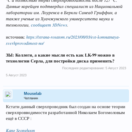
Данные корейцев подтвердил специалист из Национальной
лаборатории им. Лоуренса в Беркли Синеад Гриффин, а
также ученые из Хуачжунского университета науки и
технологии,
сообщает 3DNews
.
https://strana-rosatom.ru/2023/08/03/est-komnatnaya-
источник:
sverhprovodimost-no/
ЗЫ: Коллеги, а какие мысли есть как LK-99 можно в
технологии Серла, для постройки диска применить?
Последнее редактирование:
5 Август 2023
5 Август 2023
Mouselab
Чатланин
Кстати данный сверхпроводник был создан на основе теории
сверхпровводимости разработанной Николаем Богомоловым
ещё в СССР :
Kang Seonghoon