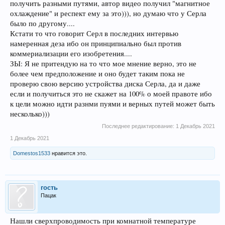
получить разными путями, автор видео получил "магнитное
охлаждение" и респект ему за это))), но думаю что у Серла
было по другому....
Кстати то что говорит Серл в последних интервью
намеренная деза ибо он принципиально был против
коммериализации его изобретения....
ЗЫ: Я не притендую на то что мое мнение верно, это не
более чем предположение и оно будет таким пока не
проверю свою версию устройства диска Серла, да и даже
если и получиться это не скажет на 100% о моей правоте ибо
к цели можно идти разнми пуями и верных путей может быть
несколько)))
Последнее редактирование:
1 Декабрь 2021
1 Декабрь 2021
Domestos1533
нравится это.
гость
Пацак
Нашли сверхпроводимость при комнатной температуре