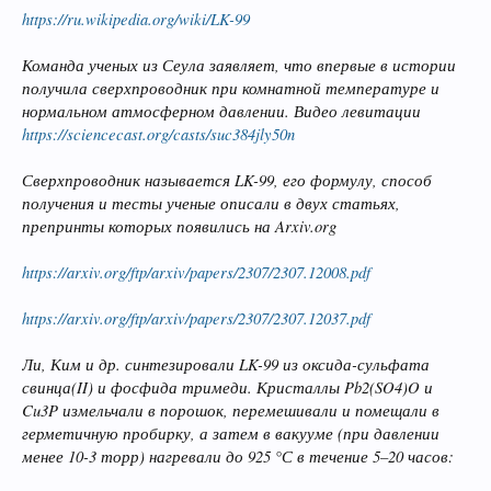
https://ru.wikipedia.org/wiki/LK-99
Команда ученых из Сеула заявляет, что впервые в истории
получила сверхпроводник при комнатной температуре и
нормальном атмосферном давлении. Видео левитации
https://sciencecast.org/casts/suc384jly50n
Сверхпроводник называется LK-99, его формулу, способ
получения и тесты ученые описали в двух статьях,
препринты которых появились на Arxiv.org
https://arxiv.org/ftp/arxiv/papers/2307/2307.12008.pdf
https://arxiv.org/ftp/arxiv/papers/2307/2307.12037.pdf
Ли, Ким и др. синтезировали LK-99 из оксида-сульфата
свинца(II) и фосфида тримеди. Кристаллы Pb2(SO4)O и
Cu3P измельчали в порошок, перемешивали и помещали в
герметичную пробирку, а затем в вакууме (при давлении
менее 10-3 торр) нагревали до 925 °С в течение 5–20 часов: