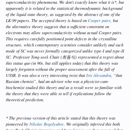
superconductivity phenomena. We don’t exactly know what it is*, but
apparently it is related to the statistical thermodynamic background
of the liquid state theory, as suggested by the abstract of one of the
LK-99 papers. The accepted theory is based on
Cooper pairs
, but
the alternative theory suggests that a sufficient constraint on
electrons may allow superconductivity without actual Cooper pairs.
This requires carefully positioned point defects in the crystalline
structure, which contemporary scientists consider unlikely and such
mode of SC was never formally categorized unlike type-I and type-II
SC. Professor Tong-seek Chair (최동식) represented a regret about
this status quo (in 90s, but still applies today) that this theory was
largely forgotten without the proper assessment after the fall of
USSR. It was also a very interesting twist that
Iris Alexandra
, “that
Russian chemist”, had an advisor who was a physicist-cum-
biochemist studied this theory and as a result were so familiar with
the theory that they were able to tell if replications follow the
theoretical prediction.
* The previous version of this article stated that this theory was
pioneered by
Nikolav Bogolyubov
. We originally inferred this both
from Prof. Chair’s interview and from
Iris’ tweet
then assumed that