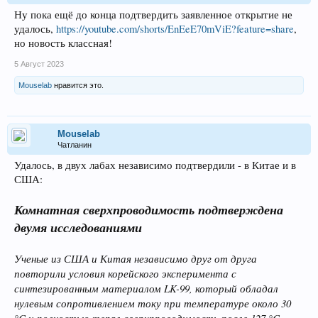
Ну пока ещё до конца подтвердить заявленное открытие не
удалось,
https://youtube.com/shorts/EnEeE70mViE?feature=share
,
но новость классная!
5 Август 2023
Mouselab
нравится это.
Mouselab
Чатланин
Удалось, в двух лабах независимо подтвердили - в Китае и в
США:
Комнатная сверхпроводимость подтверждена
двумя исследованиями
Ученые из США и Китая независимо друг от друга
повторили условия корейского эксперимента с
синтезированным материалом LK-99, который обладал
нулевым сопротивлением току при температуре около 30
°C и полностью терял сверхпроводимость после 127 °C.