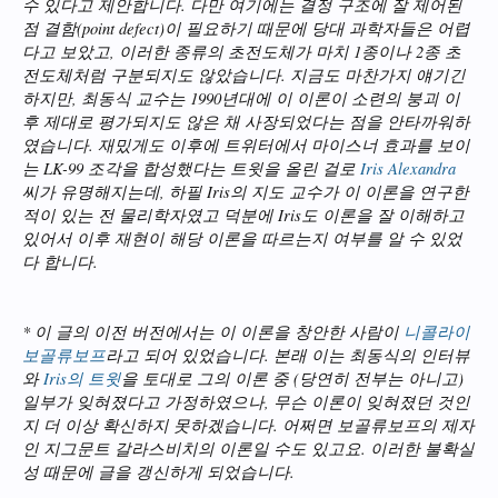
수 있다고 제안합니다. 다만 여기에는 결정 구조에 잘 제어된
점 결함(point defect)이 필요하기 때문에 당대 과학자들은 어렵
다고 보았고, 이러한 종류의 초전도체가 마치 1종이나 2종 초
전도체처럼 구분되지도 않았습니다. 지금도 마찬가지 얘기긴
하지만, 최동식 교수는 1990년대에 이 이론이 소련의 붕괴 이
후 제대로 평가되지도 않은 채 사장되었다는 점을 안타까워하
였습니다. 재밌게도 이후에 트위터에서 마이스너 효과를 보이
는 LK-99 조각을 합성했다는 트윗을 올린 걸로
Iris Alexandra
씨가 유명해지는데, 하필 Iris의 지도 교수가 이 이론을 연구한
적이 있는 전 물리학자였고 덕분에 Iris도 이론을 잘 이해하고
있어서 이후 재현이 해당 이론을 따르는지 여부를 알 수 있었
다 합니다.
* 이 글의 이전 버전에서는 이 이론을 창안한 사람이
니콜라이
보골류보프
라고 되어 있었습니다. 본래 이는 최동식의 인터뷰
와
Iris의 트윗
을 토대로 그의 이론 중 (당연히 전부는 아니고)
일부가 잊혀졌다고 가정하였으나, 무슨 이론이 잊혀졌던 것인
지 더 이상 확신하지 못하겠습니다. 어쩌면 보골류보프의 제자
인 지그문트 갈라스비치의 이론일 수도 있고요. 이러한 불확실
성 때문에 글을 갱신하게 되었습니다.