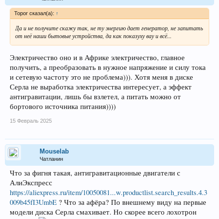
Topor сказал(а):
↑
Да и не получите скажу так, не ту энергию дает генератор, не запитать
от неё наши бытовые устройства, да как показуху вау и всё...
Электричество оно и в Африке электричество, главное
получить, а преобразовать в нужное напряжение и силу тока
и сетевую частоту это не проблема))). Хотя меня в диске
Серла не выработка электричества интересует, а эффект
антигравитации, лишь бы взлетел, а питать можно от
бортового источника питания))))
15 Февраль 2025
Mouselab
Чатланин
Что за фигня такая, антигравитационные двигатели с
АлиЭкспресс
https://aliexpress.ru/item/10050081...w.productlist.search_results.4.3
009b45fI3UmbE
? Что за афёра? По внешнему виду на первые
модели диска Серла смахивает. Но скорее всего лохотрон