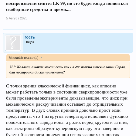
воспроизвести синтез LK-99, но это будет когда появяться
свободные средства и время....
5 Август 2023
гость
Пацак
Mouselab сказал(а):
↑
ЗЫ: Коллеги, а какие мысли есть как LK-99 можно в технологии Серла,
для постройки диска применить?
С точки зрения классической физики диск, как описано
может работать только в состоянии сверхпроводимости уже
были проведены эксперименты доказывающие, что диск при
механическом раскручивании остывает до отрицательных
температур. В двух словах принцип довольно прост если
представить, что 1 из кругов генератора исполняет функцию
положительного заряда иона, а ролик перед кругом и за ним,
как электроны образуют куперовскую пару это наверное и
будет объяснением почему при сверхвысоких скоростях