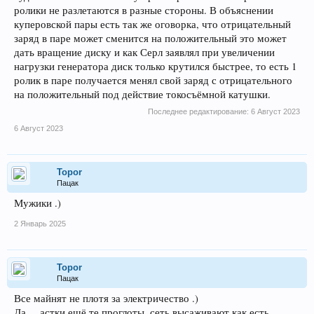
ролики не разлетаются в разные стороны. В объяснении
куперовской пары есть так же оговорка, что отрицательный
заряд в паре может сменится на положительный это может
дать вращение диску и как Серл заявлял при увеличении
нагрузки генератора диск только крутился быстрее, то есть 1
ролик в паре получается менял свой заряд с отрицательного
на положительный под действие токосъёмной катушки.
Последнее редактирование:
6 Август 2023
6 Август 2023
Topor
Пацак
Мужики .)
2 Январь 2025
Topor
Пацак
Все майнят не плотя за электричество .)
Да.... астки ещё те проглоты, сеть высаживают как есть,