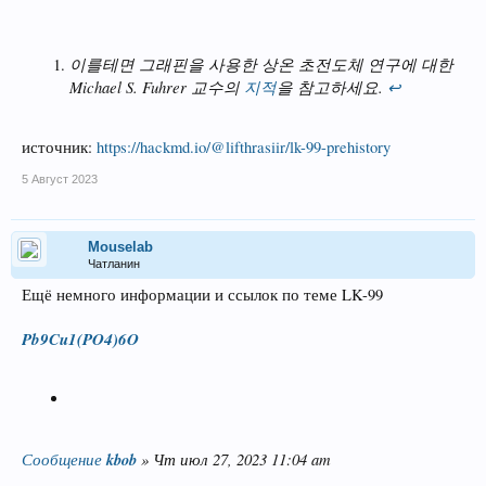
이를테면 그래핀을 사용한 상온 초전도체 연구에 대한
Michael S. Fuhrer 교수의
지적
을 참고하세요.
↩︎
источник:
https://hackmd.io/@lifthrasiir/lk-99-prehistory
5 Август 2023
Mouselab
Чатланин
Ещё немного информации и ссылок по теме LK-99
Pb9Cu1(PO4)6O
Сообщение
kbob
» Чт июл 27, 2023 11:04 am