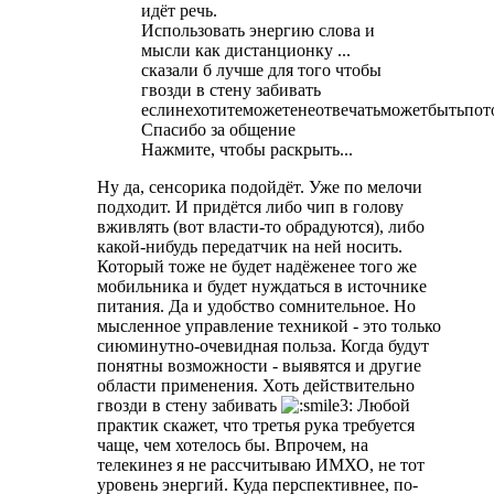
идёт речь.
Использовать энергию слова и
мысли как дистанционку ...
сказали б лучше для того чтобы
гвозди в стену забивать
еслинехотитеможетенеотвечатьможетбытьпот
Спасибо за общение
Нажмите, чтобы раскрыть...
Ну да, сенсорика подойдёт. Уже по мелочи
подходит. И придётся либо чип в голову
вживлять (вот власти-то обрадуются), либо
какой-нибудь передатчик на ней носить.
Который тоже не будет надёженее того же
мобильника и будет нуждаться в источнике
питания. Да и удобство сомнительное. Но
мысленное управление техникой - это только
сиюминутно-очевидная польза. Когда будут
понятны возможности - выявятся и другие
области применения. Хоть действительно
гвозди в стену забивать
Любой
практик скажет, что третья рука требуется
чаще, чем хотелось бы. Впрочем, на
телекинез я не рассчитываю ИМХО, не тот
уровень энергий. Куда перспективнее, по-