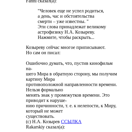
Fanni сказал(а):
"Человек еще не успел родиться,
а день, час и обстоятельства
смерти – уже известны. "
Эти слова принадлежат великому
астрофизику Н.А. Козыреву.
Нажмите, чтобы раскрыть...
Козыреву сейчас многое приписывают.
Но сам он писал:
Ошибочно думать, что, пустив кинофильм
на-
шего Мира в обратную сторону, мы получим
картину Мира
противоположной направленности времени.
Нельзя формально
менять знак у промежутков времени. Это
приводит к наруше-
нию причинности, т. е. к нелепости, к Миру,
который не может
существовать.
(с) Н.А. Козырев
ССЫЛКА
Rakarskiy сказал(а):