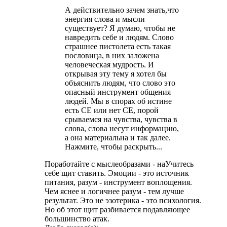
А действительно зачем знать,что
энергия слова и мысли
существует? Я думаю, чтобы не
навредить себе и людям. Слово
страшнее пистолета есть такая
пословица, в них заложена
человеческая мудрость. И
открывая эту тему я хотел бы
объяснить людям, что слово это
опасный инструмент общения
людей. Мы в спорах об истине
есть СЕ или нет СЕ, порой
срываемся на чувства, чувства в
слова, слова несут информацию,
а она материальна и так далее.
Нажмите, чтобы раскрыть...
Поработайте с мыслеобразами - наУчитесь
себе щит ставить. Эмоции - это источник
питания, разум - инструмент воплощения.
Чем яснее и логичнее разум - тем лучше
результат. Это не эзотерика - это психология.
Но об этот щит разбивается подавляющее
большинство атак.