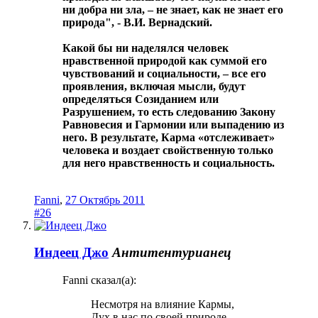
ни добра ни зла, – не знает, как не знает его
природа", - В.И. Вернадский.
Какой бы ни наделялся человек
нравственной природой как суммой его
чувствований и социальности, – все его
проявления, включая мысли, будут
определяться Созиданием или
Разрушением, то есть следованию Закону
Равновесия и Гармонии или выпадению из
него. В результате, Карма «отслеживает»
человека и воздает свойственную только
для него нравственность и социальность.
Fanni
,
27 Октябрь 2011
#26
Индеец Джо
Антитентурианец
Fanni сказал(а):
Несмотря на влияние Кармы,
Дух в нас по своей природе