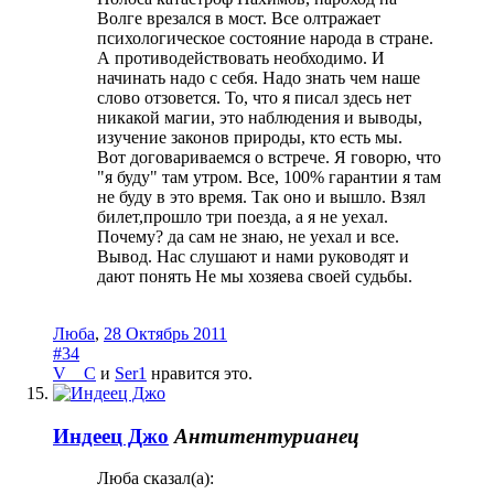
Волге врезался в мост. Все олтражает
психологическое состояние народа в стране.
А противодействовать необходимо. И
начинать надо с себя. Надо знать чем наше
слово отзовется. То, что я писал здесь нет
никакой магии, это наблюдения и выводы,
изучение законов природы, кто есть мы.
Вот договариваемся о встрече. Я говорю, что
"я буду" там утром. Все, 100% гарантии я там
не буду в это время. Так оно и вышло. Взял
билет,прошло три поезда, а я не уехал.
Почему? да сам не знаю, не уехал и все.
Вывод. Нас слушают и нами руководят и
дают понять Не мы хозяева своей судьбы.
Люба
,
28 Октябрь 2011
#34
V__C
и
Ser1
нравится это.
Индеец Джо
Антитентурианец
Люба сказал(а):