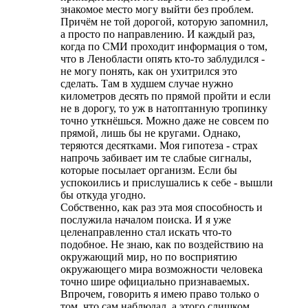
знакомое место могу выйти без проблем.
Причём не той дорогой, которую запомнил,
а просто по направлению. И каждый раз,
когда по СМИ проходит информация о том,
что в Ленобласти опять кто-то заблудился -
не могу понять, как он ухитрился это
сделать. Там в худшем случае нужно
километров десять по прямой пройти и если
не в дорогу, то уж в натоптанную тропинку
точно уткнёшься. Можно даже не совсем по
прямой, лишь бы не кругами. Однако,
теряются десятками. Моя гипотеза - страх
напрочь забивает им те слабые сигналы,
которые посылает организм. Если бы
успокоились и прислушались к себе - вышли
бы откуда угодно.
Собственно, как раз эта моя способность и
послужила началом поиска. И я уже
целенаправленно стал искать что-то
подобное. Не знаю, как по воздействию на
окружающий мир, но по восприятию
окружающего мира возможности человека
точно шире официально признаваемых.
Впрочем, говорить я имею право только о
том, что сам наблюдал, а этого слишком