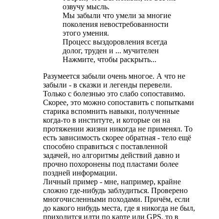
озвучу мысль.
Мы забыли что умели за многие
поколения невостребованности
этого умения.
Процесс выздоровления всегда
долог, труден и ... мучителен
Нажмите, чтобы раскрыть...
Разумеется забыли очень многое. А что не
забыли - в сказки и легенды перевели.
Только с болезнью это слабо сопоставимо.
Скорее, это можно сопоставить с попытками
старика вспомнить навыки, полученные
когда-то в институте, и которые он на
протяжении жизни никогда не применял. То
есть зависимость скорее обратная - тело ещё
способно справиться с поставленной
задачей, но алгоритмы действий давно и
прочно похоронены под пластами более
поздней информации.
Личный пример - мне, например, крайне
сложно где-нибудь заблудиться. Проверено
многочисленными походами. Причём, если
до какого нибудь места, где я никогда не был,
приходится идти по карте или GPS, то в