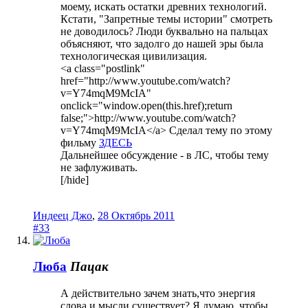
моему, искать остатки древних технологий.
Кстати, "Запретные темы истории" смотреть
не доводилось? Люди буквально на пальцах
объясняют, что задолго до нашей эры была
технологическая цивилизация.
<a class="postlink"
href="http://www.youtube.com/watch?
v=Y74mqM9McIA"
onclick="window.open(this.href);return
false;">http://www.youtube.com/watch?
v=Y74mqM9McIA</a> Сделал тему по этому
фильму
ЗДЕСЬ
Дальнейшее обсуждение - в ЛС, чтобы тему
не зафлуживать.
[/hide]
Индеец Джо
,
28 Октябрь 2011
#33
Люба
Пацак
А действительно зачем знать,что энергия
слова и мысли существует? Я думаю, чтобы