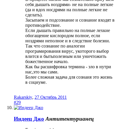
себя дышать ноздрями- не на полные легкие
(да и вдох носдрями на полные легкие не
сделать).
Засыпаем и подсознание и сознание входят в
противодействие.
Если дышать правильно на полные лехкие
обогащение кислородом полное, если
ноздрями неполное и в следствие болезни.
Так что сознание по аналогии
програмирования вирус, укоторого выбор
влится и бытьполезным или уничтожить
божественное начало.
Как бы расшифровка термина - зло в нутри
нас,это мы сами.
Более сложная задача для сознаия это жизнь
в социуме.
Rakarskiy
,
27 Октябрь 2011
#29
Индеец Джо
Антитентурианец