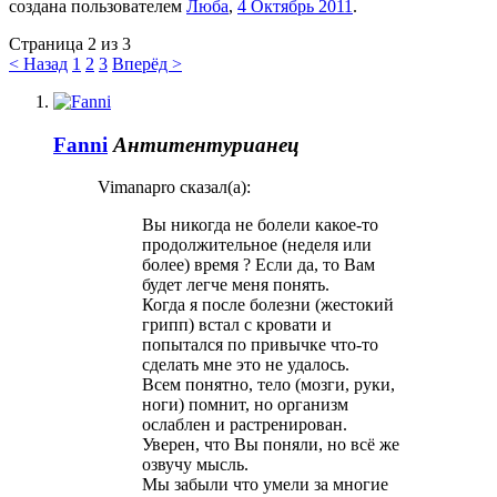
создана пользователем
Люба
,
4 Октябрь 2011
.
Страница 2 из 3
< Назад
1
2
3
Вперёд >
Fanni
Антитентурианец
Vimanapro сказал(а):
Вы никогда не болели какое-то
продолжительное (неделя или
более) время ? Если да, то Вам
будет легче меня понять.
Когда я после болезни (жестокий
грипп) встал с кровати и
попытался по привычке что-то
сделать мне это не удалось.
Всем понятно, тело (мозги, руки,
ноги) помнит, но организм
ослаблен и растренирован.
Уверен, что Вы поняли, но всё же
озвучу мысль.
Мы забыли что умели за многие