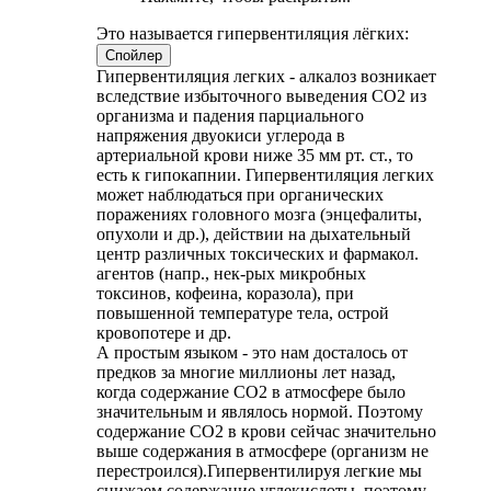
Это называется гипервентиляция лёгких:
Спойлер
Гипервентиляция легких - алкалоз возникает
вследствие избыточного выведения СО2 из
организма и падения парциального
напряжения двуокиси углерода в
артериальной крови ниже 35 мм рт. ст., то
есть к гипокапнии. Гипервентиляция легких
может наблюдаться при органических
поражениях головного мозга (энцефалиты,
опухоли и др.), действии на дыхательный
центр различных токсических и фармакол.
агентов (напр., нек-рых микробных
токсинов, кофеина, коразола), при
повышенной температуре тела, острой
кровопотере и др.
А простым языком - это нам досталось от
предков за многие миллионы лет назад,
когда содержание СО2 в атмосфере было
значительным и являлось нормой. Поэтому
содержание СО2 в крови сейчас значительно
выше содержания в атмосфере (организм не
перестроился).Гипервентилируя легкие мы
снижаем содержание углекислоты, поэтому