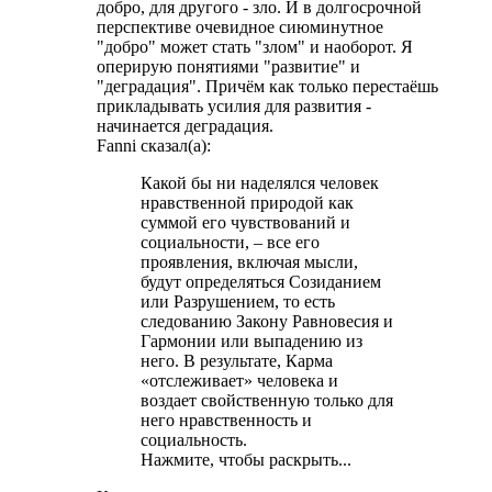
добро, для другого - зло. И в долгосрочной
перспективе очевидное сиюминутное
"добро" может стать "злом" и наоборот. Я
оперирую понятиями "развитие" и
"деградация". Причём как только перестаёшь
прикладывать усилия для развития -
начинается деградация.
Fanni сказал(а):
Какой бы ни наделялся человек
нравственной природой как
суммой его чувствований и
социальности, – все его
проявления, включая мысли,
будут определяться Созиданием
или Разрушением, то есть
следованию Закону Равновесия и
Гармонии или выпадению из
него. В результате, Карма
«отслеживает» человека и
воздает свойственную только для
него нравственность и
социальность.
Нажмите, чтобы раскрыть...