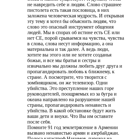
не навредить себе и людям. Слово страшнее
пистолета есть такая пословица, в них
заложена человеческая мудрость. И открывая
эту тему я хотел бы объяснить людям, что
слово это опасный инструмент общения
людей. Мы в спорах об истине есть СЕ или
нет СЕ, порой срываемся на чувства, чувства
в слова, слова несут информацию, а она
материальна и так далее. А ведь люди,
хотите вы этого или не хотите созданья
божьи, и все мы братья и сестры и
изначально мы должны любить друг друга и
пропагандировать любовь к ближнему, к
стране. А посмотрите, что творится с
зомбиящиком, он же телевизор. Одни
убийства. Это преступление наших горе
руководителей, поощряемых из за бугра и
океана направлено на разрушение нашей
страны, пропагандировать ненависть и
убийства. В какой обстановке будут жить
ваши дети и внуки. Что Вы им оставите
после себя.
Помните 91 год землетрясение в Армении
вызвано ненавистью армян и азербайджан.
Полоса катастроф Нахимов, пароход на