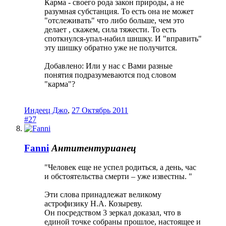
Карма - своего рода закон природы, а не
разумная субстанция. То есть она не может
"отслеживать" что либо больше, чем это
делает , скажем, сила тяжести. То есть
споткнулся-упал-набил шишку. И "вправить"
эту шишку обратно уже не получится.
Добавлено: Или у нас с Вами разные
понятия подразумеваются под словом
"карма"?
Индеец Джо
,
27 Октябрь 2011
#27
Fanni
Антитентурианец
"Человек еще не успел родиться, а день, час
и обстоятельства смерти – уже известны. "
Эти слова принадлежат великому
астрофизику Н.А. Козыреву.
Он посредством 3 зеркал доказал, что в
единой точке собраны прошлое, настоящее и