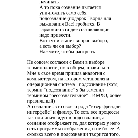
начинать.
А то пока сознание пытается
уничтожить само себя,
подсознание (подарок Творца для
выживания Вас) гробится. В
гармонию эти две составляющие
надо привести.
Вот тут и станет вопрос выбора,
а есть ли он выбор?
Нажмите, чтобы раскрыть...
Не совсем согласен с Вами в выборе
терминологии, но в общем, правильно.
Мне в своё время пришла аналогия с
компьютером, на котором установлена
операционная система - подсознание (хотя,
термин "подсознание" я бы заменил
термином "бессознательное" - ИМХО, более
правильный)
А сознание - это своего рода "юзер френдли
интерфейс" и фильтр. То есть все процессы
так или иначе идут в подсознании, а
сознание отображает те, для которых у него
есть программы отображения, и не более. А
сколько всего в подсознании творится того,