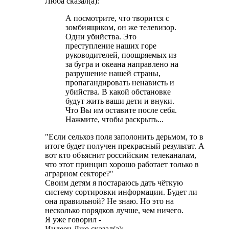
Люба сказал(а):
А посмотрите, что творится с
зомбиящиком, он же телевизор.
Одни убийства. Это
преступление наших горе
руководителей, поощряемых из
за бугра и океана направлено на
разрушение нашей страны,
пропагандировать ненависть и
убийства. В какой обстановке
будут жить ваши дети и внуки.
Что Вы им оставите после себя.
Нажмите, чтобы раскрыть...
"Если сельхоз поля заполонить дерьмом, то в
итоге будет получен прекрасный результат. А
вот кто объяснит российским телеканалам,
что этот принцип хорошо работает только в
аграрном секторе?"
Своим детям я постараюсь дать чёткую
систему сортировки информации. Будет ли
она правильной? Не знаю. Но это на
несколько порядков лучше, чем ничего.
Я уже говорил -
Индеец Джо сказал(а):