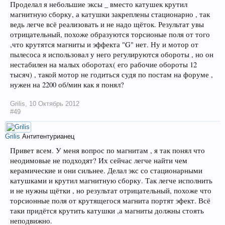
Проделал я небольшие эксы _ вместо катушек крутил
магнитную сборку, а катушки закреплены стационарно , так
ведь легче всё реализовать и не надо щёток. Результат увы
отрицательный, похоже образуются торсионые поля от того
,что крутятся магниты и эффекта "G" нет. Ну и мотор от
пылесоса я использовал у него регулируются обороты , но он
нестабилен на малых оборотах( его рабочие обороты 12
тысяч) , такой мотор не годиться судя по постам на форуме ,
нужен на 2200 об/мин как я понял?
Grilis
,
10 Октябрь 2012
#49
Grilis
Антитентурианец
Привет всем. У меня вопрос по магнитам , я так понял что
неодимовые не подходят? Их сейчас легче найти чем
керамические и они сильнее. Делал экс со стационарными
катушками и крутил магнитную сборку. Так легче исполнить
и не нужны щётки , но результат отрицательный, похоже что
торсионные поля от крутящегося магнита портят эфект. Всё
таки придётся крутить катушки ,а магниты должны стоять
неподвижно.