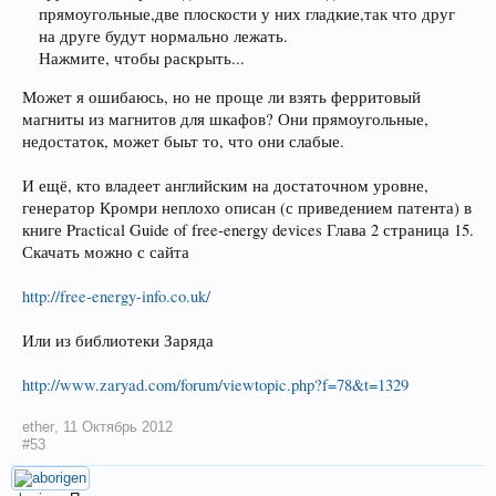
прямоугольные,две плоскости у них гладкие,так что друг
на друге будут нормально лежать.
Нажмите, чтобы раскрыть...
Может я ошибаюсь, но не проще ли взять ферритовый
магниты из магнитов для шкафов? Они прямоугольные,
недостаток, может быьт то, что они слабые.
И ещё, кто владеет английским на достаточном уровне,
генератор Кромри неплохо описан (с приведением патента) в
книге Practical Guide of free-energy devices Глава 2 страница 15.
Скачать можно с сайта
http://free-energy-info.co.uk/
Или из библиотеки Заряда
http://www.zaryad.com/forum/viewtopic.php?f=78&t=1329
ether
,
11 Октябрь 2012
#53