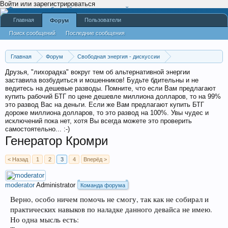
Войти или зарегистрироваться
Главная
Пользователи
Форум
Поиск сообщений
Последние сообщения
Главная
Форум
Свободная энергия - дискуссии
Авторские разделы
artspi (Артур)
Друзья, "лихорадка" вокруг тем об альтернативной энергии
заставила возбудиться и мошенников! Будьте бдительны и не
ведитесь на дешевые разводы. Помните, что если Вам предлагают
купить рабочий БТГ по цене дешевле миллиона долларов, то на 99%
это развод Вас на деньги. Если же Вам предлагают купить БТГ
дороже миллиона долларов, то это развод на 100%. Увы чудес и
исключений пока нет, хотя Вы всегда можете это проверить
самостоятельно... :-)
Генератор Кромри
< Назад
1
2
3
4
Вперёд >
moderator
Administrator
Команда форума
Верно, особо ничем помочь не смогу, так как не собирал и
практических навыков по наладке данного девайса не имею.
Но одна мысль есть: