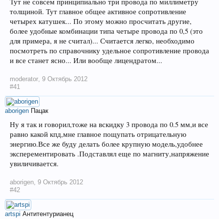
Тут не совсем принципиально три провода по миллиметру
толщиной. Тут главное общее активное сопротивление
четырех катушек... По этому можно просчитать другие,
более удобные комбинации типа четыре провода по 0,5 (это
для примера, я не считал)... Считается легко, необходимо
посмотреть по справочнику удельное сопротивление провода
и все станет ясно... Или вообще лицендратом...
moderator
,
9 Октябрь 2012
#41
aborigen
Пацак
Ну я так и говорил,тоже на вскидку 3 провода по 0.5 мм,и все
равно какой кпд,мне главное пощупать отрицательную
энергию.Все же буду делать более крупную модель,удобнее
эксперементировать .Подставлял еще по магниту,напряжение
увиличивается.
aborigen
,
9 Октябрь 2012
#42
artspi
Антитентурианец