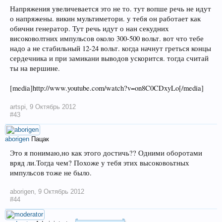
Напряжения увеличевается это не то. тут вопше речь не идут
о напряжены. викин мультиметори. у тебя он работает как
обични генератор. Тут речь идут о нан секудних
високоволтних импульсов около 300-500 вольт. вот что тебе
надо а не стабильный 12-24 вольт. когда начнут греться концы
сердечника и при замикани выводов ускорится. тогда считай
ты на вершине.
[media]http://www.youtube.com/watch?v=on8C0CDxyLo[/media]
artspi
,
9 Октябрь 2012
#43
aborigen
Пацак
Это я понимаю,но как этого достичь?? Одними оборотами
вряд ли.Тогда чем? Похоже у тебя этих высоковоьтных
импульсов тоже не было.
aborigen
,
9 Октябрь 2012
#44