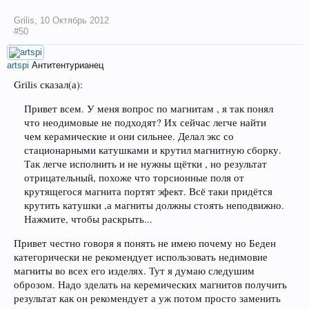
Grilis
,
10 Октябрь 2012
#50
artspi
Антитентурианец
Grilis сказал(а):
Привет всем. У меня вопрос по магнитам , я так понял
что неодимовые не подходят? Их сейчас легче найти
чем керамические и они сильнее. Делал экс со
стационарными катушками и крутил магнитную сборку.
Так легче исполнить и не нужны щётки , но результат
отрицательный, похоже что торсионные поля от
крутящегося магнита портят эфект. Всё таки придётся
крутить катушки ,а магниты должны стоять неподвижно.
Нажмите, чтобы раскрыть...
Привет честно говоря я понять не имею почему но Беден
категорически не рекомендует использовать недимовие
магниты во всех его изделях. Тут я думаю следушим
оброзом. Надо зделать на керемических магнитов получить
результат как он рекомендует а уж потом просто заменить