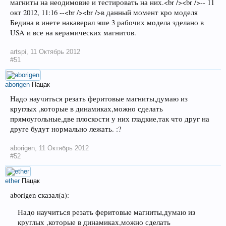
магниты на неодимовие и тестировать на них.<br /><br />-- 11
окт 2012, 11:16 --<br /><br />в данный момент кро моделя
Бедина в инете накаверал эше 3 рабочих модела зделано в
USA и все на керамических магнитов.
artspi
,
11 Октябрь 2012
#51
aborigen
Пацак
Надо научиться резать феритовые магниты,думаю из
круглых ,которые в динамиках,можно сделать
прямоугольные,две плоскости у них гладкие,так что друг на
друге будут нормально лежать. :?
aborigen
,
11 Октябрь 2012
#52
ether
Пацак
aborigen сказал(а):
Надо научиться резать феритовые магниты,думаю из
круглых ,которые в динамиках,можно сделать