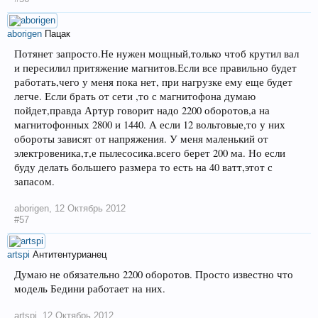
aborigen
Пацак
Потянет запросто.Не нужен мощный,только чтоб крутил вал
и пересилил притяжение магнитов.Если все правильно будет
работать,чего у меня пока нет, при нагрузке ему еще будет
легче. Если брать от сети ,то с магнитофона думаю
пойдет,правда Артур говорит надо 2200 оборотов,а на
магнитофонных 2800 и 1440. А если 12 вольтовые,то у них
обороты зависят от напряжения. У меня маленький от
электровеника,т,е пылесосика.всего берет 200 ма. Но если
буду делать большего размера то есть на 40 ватт,этот с
запасом.
aborigen
,
12 Октябрь 2012
#57
artspi
Антитентурианец
Думаю не обязательно 2200 оборотов. Просто известно что
модель Бедини работает на них.
artspi
,
12 Октябрь 2012