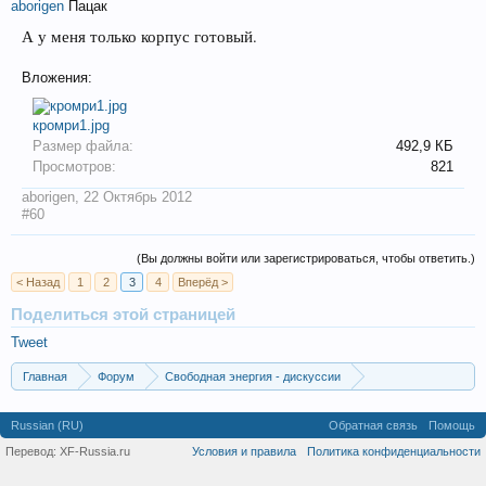
aborigen
Пацак
А у меня только корпус готовый.
Вложения:
кромри1.jpg
Размер файла:
492,9 КБ
Просмотров:
821
aborigen
,
22 Октябрь 2012
#60
(Вы должны войти или зарегистрироваться, чтобы ответить.)
< Назад
1
2
3
4
Вперёд >
Поделиться этой страницей
Tweet
Главная
Форум
Свободная энергия - дискуссии
Авторские разделы
artspi (Артур)
Russian (RU)
Обратная связь
Помощь
Перевод:
XF-Russia.ru
Условия и правила
Политика конфиденциальности