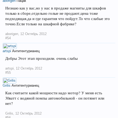
aborigen
Пацак
Незнаю как у вас,но у нас в продаже магниты для шкафов
только в сборе,отдельно голые не продают,цена тоже
подходящая,да и где гарантия что пойдут.То что слабые это
точно.Если только на шкафной фабрике?
aborigen
,
12 Октябрь 2012
#54
artspi
Антитентурианец
Добры Этот этап проходили. очень слабы
artspi
,
12 Октябрь 2012
#55
Grilis
Антитентурианец
Как считаете какой мощности надо мотор? У меня есть
30ватт с водяной помпы автомобильной - он потянет или
нет?
Grilis
,
12 Октябрь 2012
#56