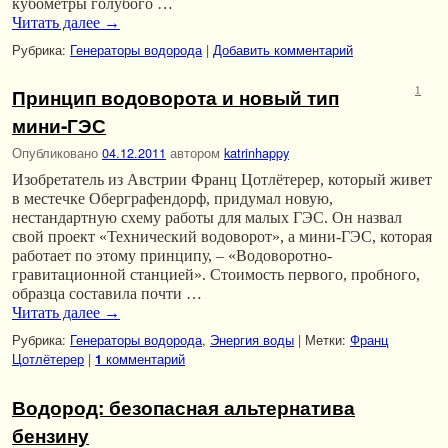
кубометры голубого …
Читать далее
→
Рубрика:
Генераторы водорода
|
Добавить комментарий
Принцип водоворота и новый тип
1
мини-ГЭС
Опубликовано
04.12.2011
автором
katrinhappy
Изобретатель из Австрии Франц Цотлётерер, который живет
в местечке Оберграфендорф, придумал новую,
нестандартную схему работы для малых ГЭС. Он назвал
свой проект «Технический водоворот», а мини-ГЭС, которая
работает по этому принципу, – «Водоворотно-
гравитационной станцией». Стоимость первого, пробного,
образца составила почти …
Читать далее
→
Рубрика:
Генераторы водорода
,
Энергия воды
|
Метки:
Франц
Цотлётерер
|
комментарий
1
Водород: безопасная альтернатива
бензину