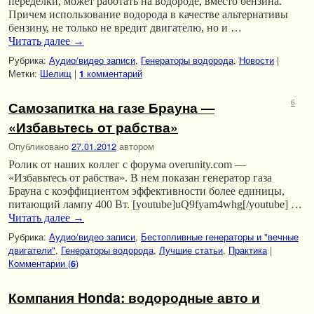
переделки, может работать на водороде, вместо бензина.
Причем использование водорода в качестве альтернативы
бензину, не только не вредит двигателю, но и …
Читать далее
→
Рубрика:
Аудио/видео записи
,
Генераторы водорода
,
Новости
|
Метки:
Шелищ
|
комментарий
1
Самозапитка на газе Брауна —
6
«Избавьтесь от рабства»
Опубликовано
27.01.2012
автором
Ролик от наших коллег с форума overunity.com —
«Избавьтесь от рабства». В нем показан генератор газа
Брауна с коэффициентом эффективности более единицы,
питающий лампу 400 Вт. [youtube]uQ9fyam4whg[/youtube] …
Читать далее
→
Рубрика:
Аудио/видео записи
,
Бестопливные генераторы и "вечные
двигатели"
,
Генераторы водорода
,
Лучшие статьи
,
Практика
|
Комментарии (
)
6
Компания Honda: водородные авто и