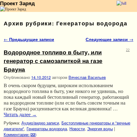
Проект Заряд
Перейти к основному содержимому
Перейти к дополнительному содержимому
Архив рубрики:
Генераторы водорода
Навигация по записям
←
Предыдущие записи
Следующие записи
→
Водородное топливо в быту, или
22
генератор с самозапиткой на газе
Брауна
Опубликовано
14.10.2012
автором
Вячеслав Васильев
В очень скором будущем, широким использованием
водородного топлива в быту, уже никого не удивишь, но
пока каждый новый бестопливный генератор, работающий
на водородном топливе (или если быть совсем точным на
газе Брауна) расценивается как великая диковинка! …
Читать далее
→
Рубрика:
Аудио/видео записи
,
Бестопливные генераторы и "вечные
двигатели"
,
Генераторы водорода
,
Новости
,
Энергия воды
|
Комментарии (
)
22