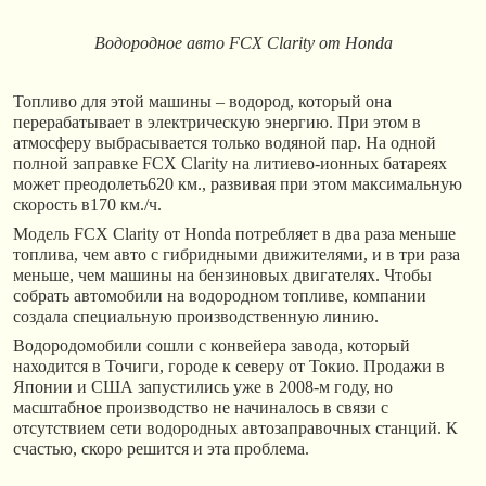
Водородное авто
FCX Clarity от Honda
Топливо для этой машины – водород, который она
перерабатывает в электрическую энергию. При этом в
атмосферу выбрасывается только водяной пар. На одной
полной заправке FCX Clarity на литиево-ионных батареях
может преодолеть620 км., развивая при этом максимальную
скорость в170 км./ч.
Модель FCX Clarity от Honda потребляет в два раза меньше
топлива, чем авто с гибридными движителями, и в три раза
меньше, чем машины на бензиновых двигателях. Чтобы
собрать автомобили на водородном топливе, компании
создала специальную производственную линию.
Водородомобили сошли с конвейера завода, который
находится в Точиги, городе к северу от Токио. Продажи в
Японии и США запустились уже в 2008-м году, но
масштабное производство не начиналось в связи с
отсутствием сети водородных автозаправочных станций. К
счастью, скоро решится и эта проблема.