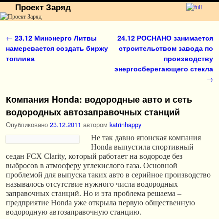
Проект Заряд
Перейти к основному содержимому
Перейти к дополнительному содержимому
Навигация по записям
←
23.12 Минэнерго Литвы
24.12 РОСНАНО занимается
намеревается создать биржу
строительством завода по
топлива
производству
энергосберегающего стекла
→
Компания Honda: водородные авто и сеть
водородных автозаправочных станций
Опубликовано
23.12.2011
автором
katrinhappy
Не так давно японская компания
Honda выпустила спортивный
седан FCX Clarity, который работает на водороде без
выбросов в атмосферу углекислого газа. Основной
проблемой для выпуска таких авто в серийное производство
называлось отсутствие нужного числа водородных
заправочных станций. Но и эта проблема решаема –
предприятие Honda уже открыла первую общественную
водородную автозаправочную станцию.