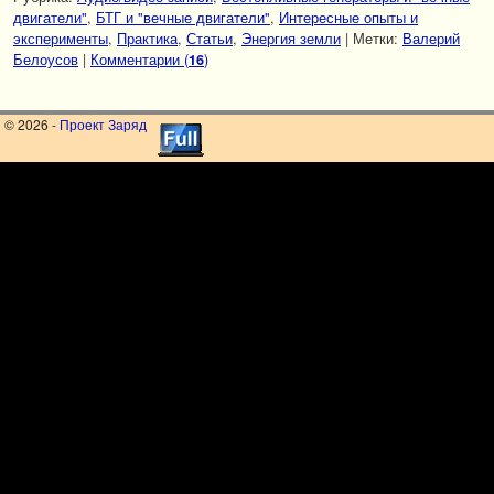
двигатели"
,
БТГ и "вечные двигатели"
,
Интересные опыты и
эксперименты
,
Практика
,
Статьи
,
Энергия земли
|
Метки:
Валерий
Белоусов
|
Комментарии (
)
16
© 2026 -
Проект Заряд