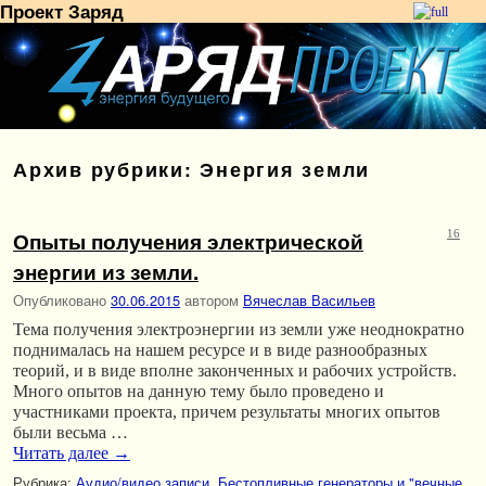
Проект Заряд
Перейти к основному содержимому
Перейти к дополнительному содержимому
Архив рубрики:
Энергия земли
Опыты получения электрической
16
энергии из земли.
Опубликовано
30.06.2015
автором
Вячеслав Васильев
Тема получения электроэнергии из земли уже неоднократно
поднималась на нашем ресурсе и в виде разнообразных
теорий, и в виде вполне законченных и рабочих устройств.
Много опытов на данную тему было проведено и
участниками проекта, причем результаты многих опытов
были весьма …
Читать далее
→
Рубрика:
Аудио/видео записи
,
Бестопливные генераторы и "вечные