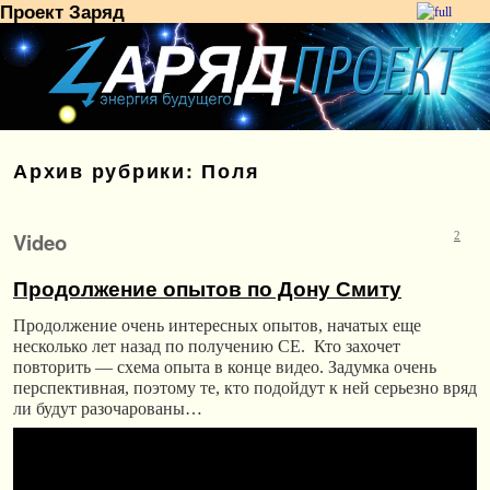
Проект Заряд
Перейти к основному содержимому
Перейти к дополнительному содержимому
Архив рубрики:
Поля
Video
2
Продолжение опытов по Дону Смиту
Продолжение очень интересных опытов, начатых еще
несколько лет назад по получению СЕ. Кто захочет
повторить — схема опыта в конце видео. Задумка очень
перспективная, поэтому те, кто подойдут к ней серьезно вряд
ли будут разочарованы…