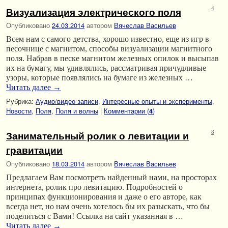
Визуализация электрического поля
4
Опубликовано
24.03.2014
автором
Вячеслав Васильев
Всем нам с самого детства, хорошо известно, еще из игр в
песочнице с магнитом, способы визуализации магнитного
поля. Набрав в песке магнитом железных опилок и высыпав
их на бумагу, мы удивлялись, рассматривая причудливые
узоры, которые появлялись на бумаге из железных …
Читать далее
→
Рубрика:
Аудио/видео записи
,
Интересные опыты и эксперименты
,
Новости
,
Поля
,
Поля и волны
|
Комментарии (
)
4
Занимательный ролик о левитации и
8
гравитации
Опубликовано
18.03.2014
автором
Вячеслав Васильев
Предлагаем Вам посмотреть найденный нами, на просторах
интернета, ролик про левитацию. Подробностей о
принципах функционирования и даже о его авторе, как
всегда нет, но нам очень хотелось бы их разыскать, что бы
поделиться с Вами! Ссылка на сайт указанная в …
Читать далее
→