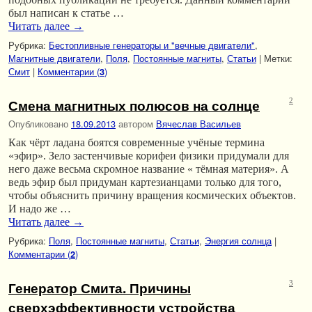
был написан к статье …
Читать далее
→
Рубрика:
Бестопливные генераторы и "вечные двигатели"
,
Магнитные двигатели
,
Поля
,
Постоянные магниты
,
Статьи
|
Метки:
Смит
|
Комментарии (
)
3
Смена магнитных полюсов на солнце
2
Опубликовано
18.09.2013
автором
Вячеслав Васильев
Как чёрт ладана боятся современные учёные термина
«эфир». Зело застенчивые корифеи физики придумали для
него даже весьма скромное название « тёмная материя». А
ведь эфир был придуман картезианцами только для того,
чтобы объяснить причину вращения космических объектов.
И надо же …
Читать далее
→
Рубрика:
Поля
,
Постоянные магниты
,
Статьи
,
Энергия солнца
|
Комментарии (
)
2
Генератор Смита. Причины
3
сверхэффективности устройства