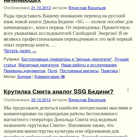
Опубликовано
21.10.2013
автором
Вячеслав Васильев
Рады представить Вашему вниманию перевод на русский
язык новой книги Джона Бедини «SG — полное пособие для
начинающих», книга первая. От переводчика: Приветствую
всех уважаемых исследователей Свободной Энергии! Я не
являюсь профессиональным переводчиком и это мой первый
опыт перевода книги, …
Читать далее
→
Рубрика:
Бестопливные генераторы и "вечные двигатели"
,
Лучшие
статьи
,
Магнитные двигатели
,
Наши работы и исследования
,
Переводы документов
,
Поля
,
Постоянные магниты
,
Практика
|
Метки:
Бедини
|
Комментарии (
)
8
Крутилка Смита аналог SSG Бедини?
3
Опубликовано
20.10.2013
автором
Вячеслав Васильев
Мы продолжаем делиться наиболее интересными мыслями и
комментариями по принципам работы бестопливного
магнитного генератора Дональда Смита под кодовым
названием «крутилка Смита». Напомним также, что
лицензия министерства культуры или образования для
подобных публикаций не требуется. Данный комментарий