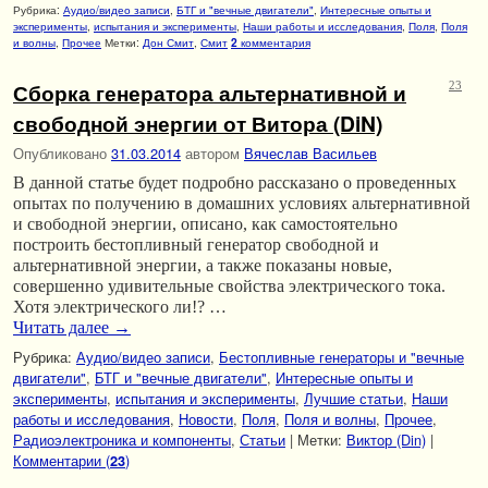
Рубрика:
Аудио/видео записи
,
БТГ и "вечные двигатели"
,
Интересные опыты и
эксперименты
,
испытания и эксперименты
,
Наши работы и исследования
,
Поля
,
Поля
и волны
,
Прочее
Метки:
Дон Смит
,
Смит
комментария
2
Сборка генератора альтернативной и
23
свободной энергии от Витора (DiN)
Опубликовано
31.03.2014
автором
Вячеслав Васильев
В данной статье будет подробно рассказано о проведенных
опытах по получению в домашних условиях альтернативной
и свободной энергии, описано, как самостоятельно
построить бестопливный генератор свободной и
альтернативной энергии, а также показаны новые,
совершенно удивительные свойства электрического тока.
Хотя электрического ли!? …
Читать далее
→
Рубрика:
Аудио/видео записи
,
Бестопливные генераторы и "вечные
двигатели"
,
БТГ и "вечные двигатели"
,
Интересные опыты и
эксперименты
,
испытания и эксперименты
,
Лучшие статьи
,
Наши
работы и исследования
,
Новости
,
Поля
,
Поля и волны
,
Прочее
,
Радиоэлектроника и компоненты
,
Статьи
|
Метки:
Виктор (Din)
|
Комментарии (
)
23