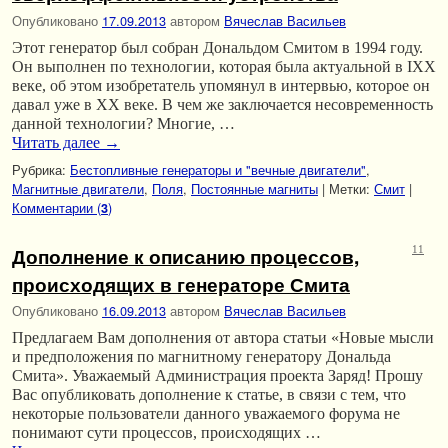
Опубликовано
17.09.2013
автором
Вячеслав Васильев
Этот генератор был собран Дональдом Смитом в 1994 году.
Он выполнен по технологии, которая была актуальной в IXX
веке, об этом изобретатель упомянул в интервью, которое он
давал уже в XX веке. В чем же заключается несовременность
данной технологии? Многие, …
Читать далее
→
Рубрика:
Бестопливные генераторы и "вечные двигатели"
,
Магнитные двигатели
,
Поля
,
Постоянные магниты
|
Метки:
Смит
|
Комментарии (
)
3
Дополнение к описанию процессов,
11
происходящих в генераторе Смита
Опубликовано
16.09.2013
автором
Вячеслав Васильев
Предлагаем Вам дополнения от автора статьи «Новые мысли
и предположения по магнитному генератору Дональда
Смита». Уважаемый Администрация проекта Заряд! Прошу
Вас опубликовать дополнение к статье, в связи с тем, что
некоторые пользователи данного уважаемого форума не
понимают сути процессов, происходящих …