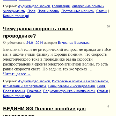
Рубрика:
Аудио/видео записи
,
Гравитация
,
Интересные опыты и
эксперименты
,
Поля
,
Поля и волны
,
Постоянные магниты
,
Статьи
|
Комментарии (
)
8
Чему равна скорость тока в
36
проводнике?
Опубликовано
24.01.2014
автором
Вячеслав Васильев
Банальный если не риторический вопрос, не правда ли? Все
мы в школе учили физику и хорошо помним, что скорость
электрического тока в проводнике равна скорости
распространения фронта электромагнитной волны, то есть
равна скорости света. Но ведь на тех же уроках …
Читать далее
→
Рубрика:
Аудио/видео записи
,
Интересные опыты и эксперименты
,
испытания и эксперименты
,
Наши работы и исследования
,
Поля
,
Поля и волны
,
Практика
,
Радиоэлектроника и компоненты
,
Статьи
|
Комментарии (
)
36
БЕДИНИ SG Полное пособие для
8
начинающих