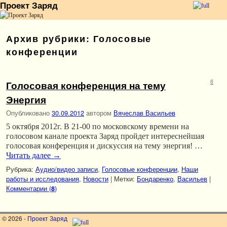
Проект Заряд
Перейти к основному содержимому
Перейти к дополнительному содержимому
Архив рубрики:
Голосовые
конференции
Голосовая конференция на тему
8
Энергия
Опубликовано
30.09.2012
автором
Вячеслав Васильев
5 октября 2012г. В 21-00 по московскому времени на
голосовом канале проекта Заряд пройдет интереснейшая
голосовая конференция и дискуссия на тему энергия! …
Читать далее
→
Рубрика:
Аудио/видео записи
,
Голосовые конференции
,
Наши
работы и исследования
,
Новости
|
Метки:
Бондаренко
,
Васильев
|
Комментарии (
)
8
© 2026 -
Проект Заряд