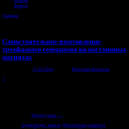
Релизы
Форум
Главная
→Метки
Игорь Белецкий
Архив метки:
Игорь Белецкий
Самостоятельное изготовление
трехфазного генератора на постоянных
магнитах
Опубликовано
17.03.2014
автором
Вячеслав Васильев
17
марта, 2014
7
Эксперименты с генераторами подобного типа мы начали еще
около двух лет назад. Было проведено множество
исследований, часть из которых публиковалась в закрытых
группах форума, часть из которых не публиковалась и ждет
своего часа. Было обнаружено несколько очень интересных
эффектов о …
Читать далее
→
Рубрика:
Аудио/видео записи
,
Интересные опыты и