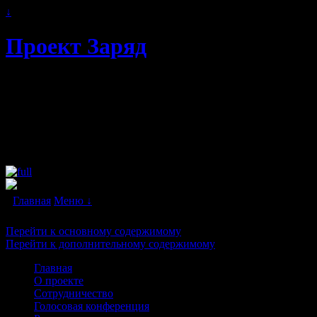
↓
Проект Заряд
Автономное энергоснабжение.
Свободная и альтернативная энергия
будущего. Бестопливные генераторы и
"вечные двигатели" в каждый дом!
Главная
Меню ↓
Перейти к основному содержимому
Перейти к дополнительному содержимому
Главная
О проекте
Сотрудничество
Голосовая конференция