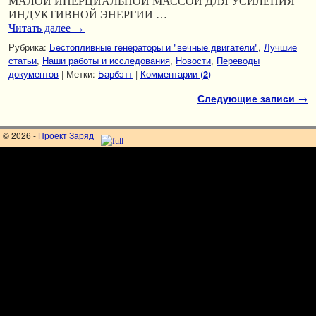
МАЛОЙ ИНЕРЦИАЛЬНОЙ МАССОЙ ДЛЯ УСИЛЕНИЯ
ИНДУКТИВНОЙ ЭНЕРГИИ …
Читать далее
→
Рубрика:
Бестопливные генераторы и "вечные двигатели"
,
Лучшие
статьи
,
Наши работы и исследования
,
Новости
,
Переводы
документов
|
Метки:
Барбэтт
|
Комментарии (
)
2
Навигация по записям
Следующие записи
→
© 2026 -
Проект Заряд